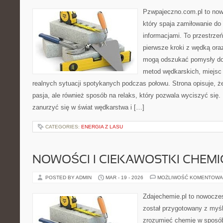
Pzwpajeczno.com.pl to now
który spaja zamiłowanie d
informacjami. To przestrze
pierwsze kroki z wędką ora
mogą odszukać pomysły do
metod wędkarskich, miejsc
realnych sytuacji spotykanych podczas połowu. Strona opisuje, że
pasja, ale również sposób na relaks, który pozwala wyciszyć się
zanurzyć się w świat wędkarstwa i […]
CATEGORIES:
ENERGIA Z LASU
NOWOŚCI I CIEKAWOSTKI CHEM
POSTED BY ADMIN
MAR - 19 - 2026
MOŻLIWOŚĆ KOMENTOWA
Zdajechemie.pl to nowoczes
został przygotowany z myś
zrozumieć chemię w sposób