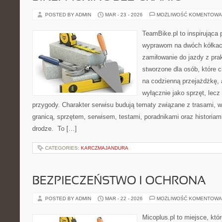
POSTED BY ADMIN
MAR - 23 - 2026
MOŻLIWOŚĆ KOMENTOWA
TeamBike.pl to inspirująca
wyprawom na dwóch kółkach
zamiłowanie do jazdy z pra
stworzone dla osób, które c
na codzienną przejażdżkę, a
wyłącznie jako sprzęt, lecz
przygody. Charakter serwisu budują tematy związane z trasami, 
granicą, sprzętem, serwisem, testami, poradnikami oraz historiam
drodze. To […]
CATEGORIES:
KARCZMAJANDURA
BEZPIECZEŃSTWO I OCHRONA
POSTED BY ADMIN
MAR - 22 - 2026
MOŻLIWOŚĆ KOMENTOWA
Micoplus.pl to miejsce, któ