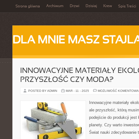
Archiwum
Drzwi
Dzisiaj
Krew
Strona główna
Spis Treści
DLA MNIE MASZ STAJL
INNOWACYJNE MATERIAŁY EKOL
PRZYSZŁOŚĆ CZY MODA?
POSTED BY ADMIN
MAR - 11 - 2025
MOŻLIWOŚĆ KOMENTOWA
Innowacyjne materiały ekolo
ale przyszłość, którą musi
podejście do produkcji jest
planety. Czy warto inwesto
Świat nauki zdecydowanie tw