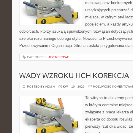
meblowej oraz konkretnych
urządzających przestrzeń do
miejsce, w którym styl łąc
podejściem, a każdy artyku
odbiorcach, którzy szukają sprawdzonych rozwiązań dotyczących
szeroko rozumianego dobrego stylu. Nowości to Przechowywanie i
Przechowywanie i Organizacja. Strona została przygotowana dla 
CATEGORIES:
JEŹDZIECTWO
WADY WZROKU I ICH KOREKCJA
POSTED BY ADMIN
KWI - 10 - 2026
MOŻLIWOŚĆ KOMENTOWA
Ta witryna to obszerny por
w którym centralne miejsce
związane z pracą lekarza ok
eksperta od doboru rozwiąz
pierwszy rzut oka widać, że 