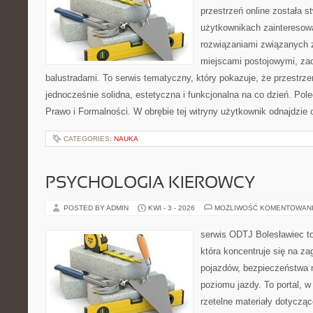
przestrzeń online została 
użytkownikach zainteresow
rozwiązaniami związanych z
miejscami postojowymi, za
balustradami. To serwis tematyczny, który pokazuje, że przestr
jednocześnie solidna, estetyczna i funkcjonalna na co dzień. Pol
Prawo i Formalności. W obrębie tej witryny użytkownik odnajdzie 
CATEGORIES:
NAUKA
PSYCHOLOGIA KIEROWCY
POSTED BY ADMIN
KWI - 3 - 2026
MOŻLIWOŚĆ KOMENTOWAN
serwis ODTJ Bolesławiec to
która koncentruje się na z
pojazdów, bezpieczeństwa 
poziomu jazdy. To portal, 
rzetelne materiały dotycząc