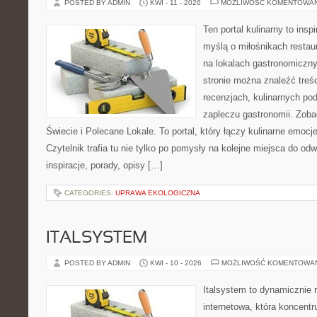
POSTED BY ADMIN
KWI - 11 - 2026
MOŻLIWOŚĆ KOMENTOWA
Ten portal kulinarny to ins
myślą o miłośnikach restaur
na lokalach gastronomiczny
stronie można znaleźć treśc
recenzjach, kulinarnych po
zapleczu gastronomii. Zoba
Świecie i Polecane Lokale. To portal, który łączy kulinarne emocj
Czytelnik trafia tu nie tylko po pomysły na kolejne miejsca do odw
inspiracje, porady, opisy […]
CATEGORIES:
UPRAWA EKOLOGICZNA
ITALSYSTEM
POSTED BY ADMIN
KWI - 10 - 2026
MOŻLIWOŚĆ KOMENTOWA
Italsystem to dynamicznie r
internetowa, która koncentr