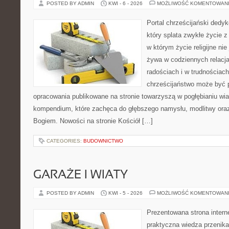
POSTED BY ADMIN
KWI - 6 - 2026
MOŻLIWOŚĆ KOMENTOWAN
Portal chrześcijański dedy
który splata zwykłe życie 
w którym życie religijne nie
żywa w codziennych relacj
radościach i w trudnościach
chrześcijaństwo może być p
opracowania publikowane na stronie towarzyszą w pogłębianiu wia
kompendium, które zachęca do głębszego namysłu, modlitwy oraz 
Bogiem. Nowości na stronie Kościół […]
CATEGORIES:
BUDOWNICTWO
GARAŻE I WIATY
POSTED BY ADMIN
KWI - 5 - 2026
MOŻLIWOŚĆ KOMENTOWAN
Prezentowana strona intern
praktyczna wiedza przenika