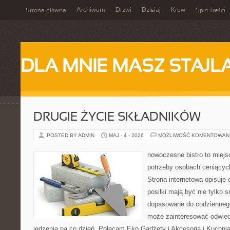
Archiwum
Drzwi
Dzisiaj
Krew
Strona główna
Spis Treści
DLA MNIE MASZ STAJL
DRUGIE ŻYCIE SKŁADNIKÓW
POSTED BY ADMIN
MAJ - 4 - 2026
MOŻLIWOŚĆ KOMENTOWAN
nowoczesne bistro to miejs
potrzeby osobach ceniącyc
Strona internetowa opisuje 
posiłki mają być nie tylko 
dopasowane do codziennego
może zainteresować odwie
jedzenia na co dzień. Polecam Eko Gadżety i Akcesoria i Kuchni