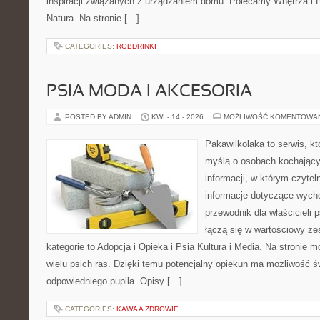
inspiracji związanych z urządzaniem domu. Polecamy Wnętrza i Pr
Natura. Na stronie […]
CATEGORIES:
ROBDRINKI
PSIA MODA I AKCESORIA
POSTED BY ADMIN
KWI - 14 - 2026
MOŻLIWOŚĆ KOMENTOWA
Pakawilkolaka to serwis, kt
myślą o osobach kochający
informacji, w którym czytel
informacje dotyczące wycho
przewodnik dla właścicieli 
łączą się w wartościowy ze
kategorie to Adopcja i Opieka i Psia Kultura i Media. Na stronie
wielu psich ras. Dzięki temu potencjalny opiekun ma możliwość 
odpowiedniego pupila. Opisy […]
CATEGORIES:
KAWA A ZDROWIE