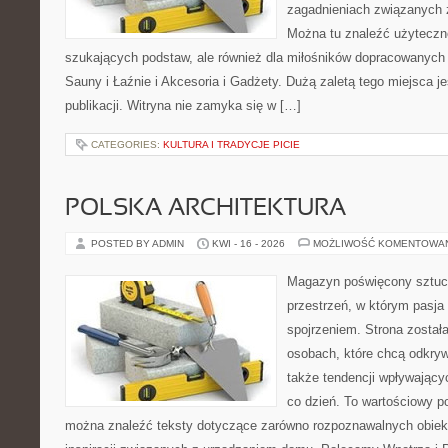
zagadnieniach związanych z
Można tu znaleźć użyteczne
szukających podstaw, ale również dla miłośników dopracowanych
Sauny i Łaźnie i Akcesoria i Gadżety. Dużą zaletą tego miejsca 
publikacji. Witryna nie zamyka się w […]
CATEGORIES:
KULTURA I TRADYCJE PICIE
POLSKA ARCHITEKTURA
POSTED BY ADMIN
KWI - 16 - 2026
MOŻLIWOŚĆ KOMENTOWA
Magazyn poświęcony sztuce
przestrzeń, w którym pasja
spojrzeniem. Strona został
osobach, które chcą odkrywa
także tendencji wpływający
co dzień. To wartościowy po
można znaleźć teksty dotyczące zarówno rozpoznawalnych obiekt