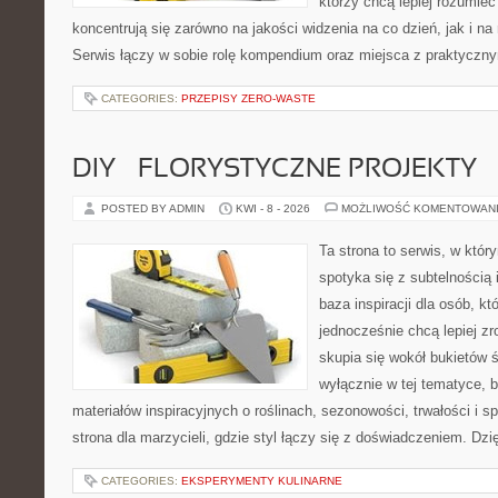
którzy chcą lepiej rozumieć
koncentrują się zarówno na jakości widzenia na co dzień, jak i n
Serwis łączy w sobie rolę kompendium oraz miejsca z praktyczn
CATEGORIES:
PRZEPISY ZERO-WASTE
DIY – FLORYSTYCZNE PROJEKTY
POSTED BY ADMIN
KWI - 8 - 2026
MOŻLIWOŚĆ KOMENTOWAN
Ta strona to serwis, w któ
spotyka się z subtelnością
baza inspiracji dla osób, kt
jednocześnie chcą lepiej zr
skupia się wokół bukietów 
wyłącznie w tej tematyce, 
materiałów inspiracyjnych o roślinach, sezonowości, trwałości i
strona dla marzycieli, gdzie styl łączy się z doświadczeniem. Dzi
CATEGORIES:
EKSPERYMENTY KULINARNE