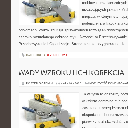
meblowej oraz konkretnych
urządzających przestrzeń do
miejsce, w którym styl łąc
podejściem, a każdy artyku
odbiorcach, którzy szukają sprawdzonych rozwiązań dotyczących
szeroko rozumianego dobrego stylu. Nowości to Przechowywanie i
Przechowywanie i Organizacja. Strona została przygotowana dla 
CATEGORIES:
JEŹDZIECTWO
WADY WZROKU I ICH KOREKCJA
POSTED BY ADMIN
KWI - 10 - 2026
MOŻLIWOŚĆ KOMENTOWA
Ta witryna to obszerny por
w którym centralne miejsce
związane z pracą lekarza ok
eksperta od doboru rozwiąz
pierwszy rzut oka widać, że 