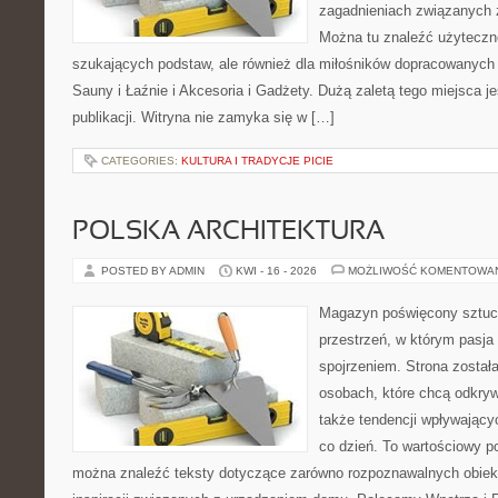
zagadnieniach związanych z
Można tu znaleźć użyteczne
szukających podstaw, ale również dla miłośników dopracowanych
Sauny i Łaźnie i Akcesoria i Gadżety. Dużą zaletą tego miejsca 
publikacji. Witryna nie zamyka się w […]
CATEGORIES:
KULTURA I TRADYCJE PICIE
POLSKA ARCHITEKTURA
POSTED BY ADMIN
KWI - 16 - 2026
MOŻLIWOŚĆ KOMENTOWA
Magazyn poświęcony sztuce
przestrzeń, w którym pasja
spojrzeniem. Strona został
osobach, które chcą odkrywa
także tendencji wpływający
co dzień. To wartościowy po
można znaleźć teksty dotyczące zarówno rozpoznawalnych obiekt