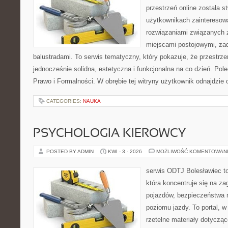
przestrzeń online została 
użytkownikach zainteresow
rozwiązaniami związanych z
miejscami postojowymi, za
balustradami. To serwis tematyczny, który pokazuje, że przestr
jednocześnie solidna, estetyczna i funkcjonalna na co dzień. Pol
Prawo i Formalności. W obrębie tej witryny użytkownik odnajdzie 
CATEGORIES:
NAUKA
PSYCHOLOGIA KIEROWCY
POSTED BY ADMIN
KWI - 3 - 2026
MOŻLIWOŚĆ KOMENTOWAN
serwis ODTJ Bolesławiec to
która koncentruje się na z
pojazdów, bezpieczeństwa 
poziomu jazdy. To portal, 
rzetelne materiały dotycząc