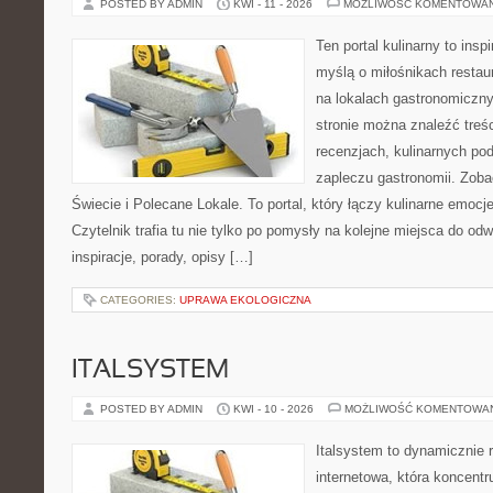
POSTED BY ADMIN
KWI - 11 - 2026
MOŻLIWOŚĆ KOMENTOWA
Ten portal kulinarny to ins
myślą o miłośnikach restaur
na lokalach gastronomiczny
stronie można znaleźć treśc
recenzjach, kulinarnych po
zapleczu gastronomii. Zoba
Świecie i Polecane Lokale. To portal, który łączy kulinarne emocj
Czytelnik trafia tu nie tylko po pomysły na kolejne miejsca do odw
inspiracje, porady, opisy […]
CATEGORIES:
UPRAWA EKOLOGICZNA
ITALSYSTEM
POSTED BY ADMIN
KWI - 10 - 2026
MOŻLIWOŚĆ KOMENTOWA
Italsystem to dynamicznie r
internetowa, która koncentr