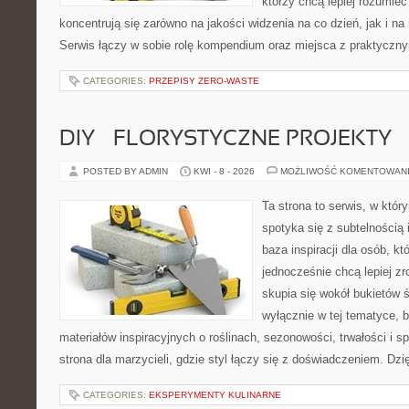
którzy chcą lepiej rozumieć
koncentrują się zarówno na jakości widzenia na co dzień, jak i n
Serwis łączy w sobie rolę kompendium oraz miejsca z praktyczn
CATEGORIES:
PRZEPISY ZERO-WASTE
DIY – FLORYSTYCZNE PROJEKTY
POSTED BY ADMIN
KWI - 8 - 2026
MOŻLIWOŚĆ KOMENTOWAN
Ta strona to serwis, w któ
spotyka się z subtelnością
baza inspiracji dla osób, kt
jednocześnie chcą lepiej zr
skupia się wokół bukietów 
wyłącznie w tej tematyce, 
materiałów inspiracyjnych o roślinach, sezonowości, trwałości i
strona dla marzycieli, gdzie styl łączy się z doświadczeniem. Dzi
CATEGORIES:
EKSPERYMENTY KULINARNE