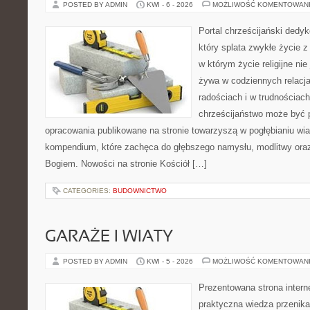
POSTED BY ADMIN
KWI - 6 - 2026
MOŻLIWOŚĆ KOMENTOWAN
Portal chrześcijański dedy
który splata zwykłe życie 
w którym życie religijne nie
żywa w codziennych relacj
radościach i w trudnościach
chrześcijaństwo może być p
opracowania publikowane na stronie towarzyszą w pogłębianiu wia
kompendium, które zachęca do głębszego namysłu, modlitwy oraz 
Bogiem. Nowości na stronie Kościół […]
CATEGORIES:
BUDOWNICTWO
GARAŻE I WIATY
POSTED BY ADMIN
KWI - 5 - 2026
MOŻLIWOŚĆ KOMENTOWAN
Prezentowana strona intern
praktyczna wiedza przenika