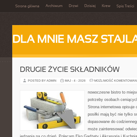
Archiwum
Drzwi
Dzisiaj
Krew
Strona główna
Spis Treści
DLA MNIE MASZ STAJL
DRUGIE ŻYCIE SKŁADNIKÓW
POSTED BY ADMIN
MAJ - 4 - 2026
MOŻLIWOŚĆ KOMENTOWAN
nowoczesne bistro to miejs
potrzeby osobach ceniącyc
Strona internetowa opisuje 
posiłki mają być nie tylko 
dopasowane do codziennego
może zainteresować odwie
jedzenia na co dzień. Polecam Eko Gadżety i Akcesoria i Kuchni