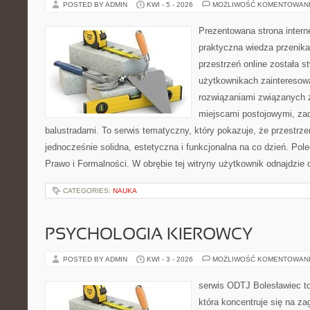
POSTED BY ADMIN
KWI - 5 - 2026
MOŻLIWOŚĆ KOMENTOWAN
Prezentowana strona intern
praktyczna wiedza przenika
przestrzeń online została 
użytkownikach zainteresow
rozwiązaniami związanych z
miejscami postojowymi, za
balustradami. To serwis tematyczny, który pokazuje, że przestr
jednocześnie solidna, estetyczna i funkcjonalna na co dzień. Pol
Prawo i Formalności. W obrębie tej witryny użytkownik odnajdzie 
CATEGORIES:
NAUKA
PSYCHOLOGIA KIEROWCY
POSTED BY ADMIN
KWI - 3 - 2026
MOŻLIWOŚĆ KOMENTOWAN
serwis ODTJ Bolesławiec to
która koncentruje się na z