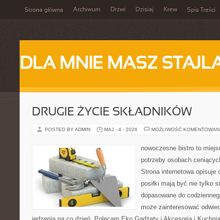
Archiwum
Drzwi
Dzisiaj
Krew
Strona główna
Spis Treści
DLA MNIE MASZ STAJL
DRUGIE ŻYCIE SKŁADNIKÓW
POSTED BY ADMIN
MAJ - 4 - 2026
MOŻLIWOŚĆ KOMENTOWAN
nowoczesne bistro to miejs
potrzeby osobach ceniącyc
Strona internetowa opisuje 
posiłki mają być nie tylko 
dopasowane do codziennego
może zainteresować odwie
jedzenia na co dzień. Polecam Eko Gadżety i Akcesoria i Kuchni