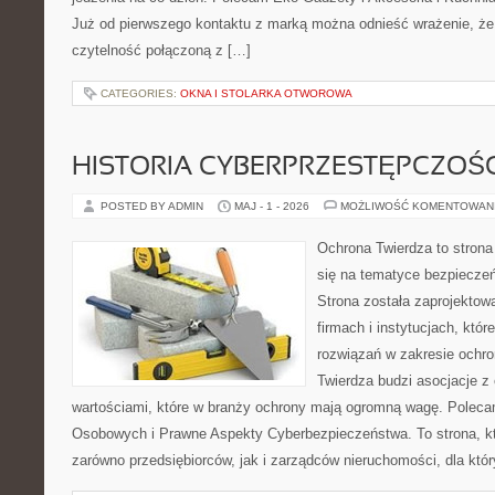
Już od pierwszego kontaktu z marką można odnieść wrażenie, że t
czytelność połączoną z […]
CATEGORIES:
OKNA I STOLARKA OTWOROWA
HISTORIA CYBERPRZESTĘPCZOŚC
POSTED BY ADMIN
MAJ - 1 - 2026
MOŻLIWOŚĆ KOMENTOWAN
Ochrona Twierdza to strona 
się na tematyce bezpiecze
Strona została zaprojektow
firmach i instytucjach, któ
rozwiązań w zakresie ochr
Twierdza budzi asocjacje z 
wartościami, które w branży ochrony mają ogromną wagę. Polec
Osobowych i Prawne Aspekty Cyberbezpieczeństwa. To strona, k
zarówno przedsiębiorców, jak i zarządców nieruchomości, dla któ