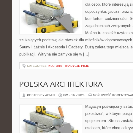
dla osób, które interesują s
odpoczynku, jacuzzi oraz 
komfortem codzienności. Se
zagadnieniach związanych z
Można tu znaleźć użyteczne
szukających podstaw, ale również dla miłośników dopracowanych
Sauny i Łaźnie i Akcesoria i Gadżety. Dużą zaletą tego miejsca 
publikacji. Witryna nie zamyka się w […]
CATEGORIES:
KULTURA I TRADYCJE PICIE
POLSKA ARCHITEKTURA
POSTED BY ADMIN
KWI - 16 - 2026
MOŻLIWOŚĆ KOMENTOWA
Magazyn poświęcony sztuce
przestrzeń, w którym pasja
spojrzeniem. Strona został
osobach, które chcą odkrywa