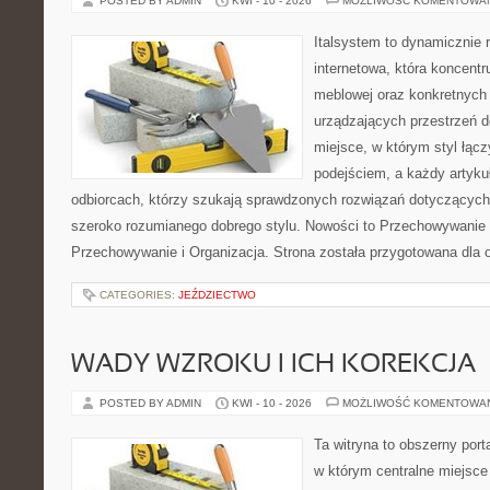
POSTED BY ADMIN
KWI - 10 - 2026
MOŻLIWOŚĆ KOMENTOWA
Italsystem to dynamicznie r
internetowa, która koncentr
meblowej oraz konkretnych
urządzających przestrzeń do
miejsce, w którym styl łąc
podejściem, a każdy artyku
odbiorcach, którzy szukają sprawdzonych rozwiązań dotyczących
szeroko rozumianego dobrego stylu. Nowości to Przechowywanie i
Przechowywanie i Organizacja. Strona została przygotowana dla 
CATEGORIES:
JEŹDZIECTWO
WADY WZROKU I ICH KOREKCJA
POSTED BY ADMIN
KWI - 10 - 2026
MOŻLIWOŚĆ KOMENTOWA
Ta witryna to obszerny por
w którym centralne miejsce