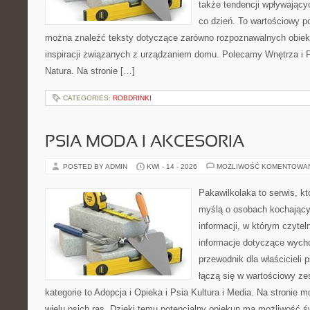
także tendencji wpływający
co dzień. To wartościowy po
można znaleźć teksty dotyczące zarówno rozpoznawalnych obiekt
inspiracji związanych z urządzaniem domu. Polecamy Wnętrza i Pr
Natura. Na stronie […]
CATEGORIES:
ROBDRINKI
PSIA MODA I AKCESORIA
POSTED BY ADMIN
KWI - 14 - 2026
MOŻLIWOŚĆ KOMENTOWA
Pakawilkolaka to serwis, kt
myślą o osobach kochający
informacji, w którym czytel
informacje dotyczące wycho
przewodnik dla właścicieli 
łączą się w wartościowy ze
kategorie to Adopcja i Opieka i Psia Kultura i Media. Na stronie
wielu psich ras. Dzięki temu potencjalny opiekun ma możliwość 