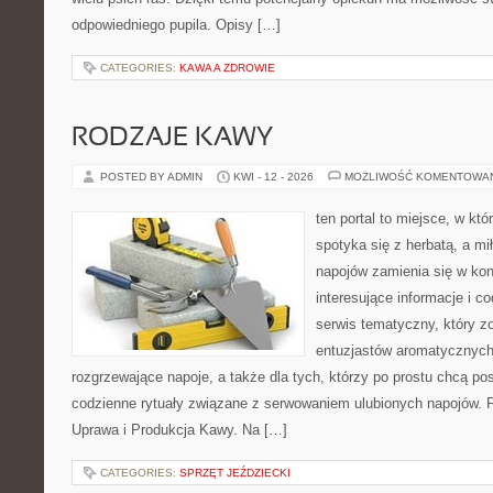
odpowiedniego pupila. Opisy […]
CATEGORIES:
KAWA A ZDROWIE
RODZAJE KAWY
POSTED BY ADMIN
KWI - 12 - 2026
MOŻLIWOŚĆ KOMENTOWA
ten portal to miejsce, w kt
spotyka się z herbatą, a m
napojów zamienia się w konk
interesujące informacje i c
serwis tematyczny, który zo
entuzjastów aromatycznych
rozgrzewające napoje, a także dla tych, którzy po prostu chcą p
codzienne rytuały związane z serwowaniem ulubionych napojów. 
Uprawa i Produkcja Kawy. Na […]
CATEGORIES:
SPRZĘT JEŹDZIECKI