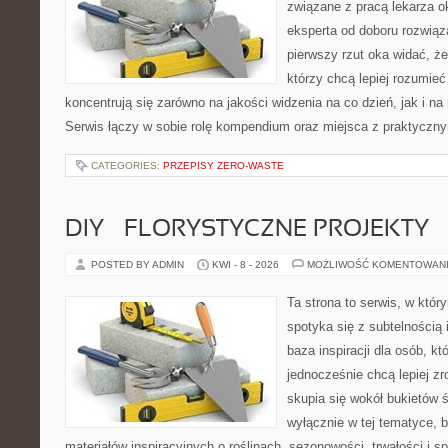
związane z pracą lekarza ok
eksperta od doboru rozwiąz
pierwszy rzut oka widać, że 
którzy chcą lepiej rozumieć
koncentrują się zarówno na jakości widzenia na co dzień, jak i n
Serwis łączy w sobie rolę kompendium oraz miejsca z praktyczn
CATEGORIES:
PRZEPISY ZERO-WASTE
DIY – FLORYSTYCZNE PROJEKTY
POSTED BY ADMIN
KWI - 8 - 2026
MOŻLIWOŚĆ KOMENTOWAN
Ta strona to serwis, w któ
spotyka się z subtelnością
baza inspiracji dla osób, kt
jednocześnie chcą lepiej zr
skupia się wokół bukietów 
wyłącznie w tej tematyce, 
materiałów inspiracyjnych o roślinach, sezonowości, trwałości i