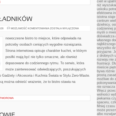
cień w upal
E
niż wyszuka
uskoku potra
efektowna in
istotna staje
KŁADNIKÓW
centrum wiel
dzielnicy, os
codziennej j
DRUGIE
026
MOŻLIWOŚĆ KOMENTOWANIA
ZOSTAŁA WYŁĄCZONA
ŻYCIE
myśli o mieś
SKŁADNIKÓW
doświadcza g
nowoczesne bistro to miejsce, które odpowiada na
własnego do
najbliższego
potrzeby osobach ceniących wygodne rozwiązania.
wszystko dzi
Strona internetowa opisuje charakter kuchni, w którym
przyjazne. J
z drobnych u
posiłki mają być nie tylko smaczne, ale również
rozwoju nie
dopasowane do codziennego rytmu. To serwis, która
frustracji. D
mieście pię
może zainteresować odwiedzających, poszukujących
bywa różnie 
prostą zasa
o Gadżety i Akcesoria i Kuchnia Świata w Stylu Zero-Waste.
możliwe do 
ą można odnieść wrażenie, że to bistro stawia na
pokonywania 
nie oznacza 
Wręcz przec
wolności wyb
piekarnia cz
 OTWOROWA
spaceru, czł
Mniej czasu 
może przezn
albo rozwija
ROWIE