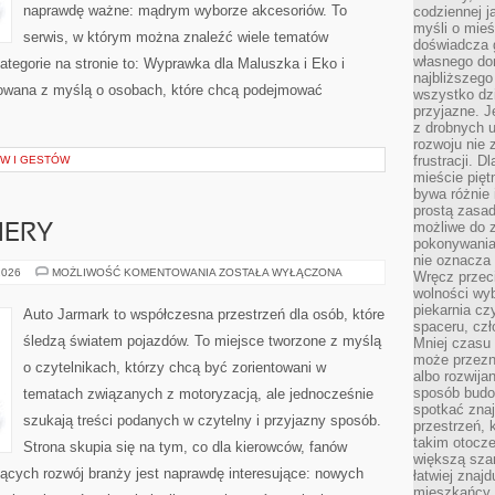
naprawdę ważne: mądrym wyborze akcesoriów. To
codziennej j
myśli o mieś
serwis, w którym można znaleźć wiele tematów
doświadcza g
własnego do
tegorie na stronie to: Wyprawka dla Maluszka i Eko i
najbliższego
otowana z myślą o osobach, które chcą podejmować
wszystko dzi
przyjazne. J
z drobnych u
rozwoju nie
frustracji. D
W I GESTÓW
mieście pię
bywa różnie 
prostą zasa
możliwe do 
IERY
pokonywania 
nie oznacza 
NOWOŚCI
2026
MOŻLIWOŚĆ KOMENTOWANIA
ZOSTAŁA WYŁĄCZONA
Wręcz przec
I
wolności wyb
PREMIERY
piekarnia cz
Auto Jarmark to współczesna przestrzeń dla osób, które
spaceru, czł
śledzą światem pojazdów. To miejsce tworzone z myślą
Mniej czasu 
może przezn
o czytelnikach, którzy chcą być zorientowani w
albo rozwija
sposób budow
tematach związanych z motoryzacją, ale jednocześnie
spotkać zna
szukają treści podanych w czytelny i przyjazny sposób.
przestrzeń, 
takim otocz
Strona skupia się na tym, co dla kierowców, fanów
większą szan
jących rozwój branży jest naprawdę interesujące: nowych
łatwiej znaj
mieszkańcy 