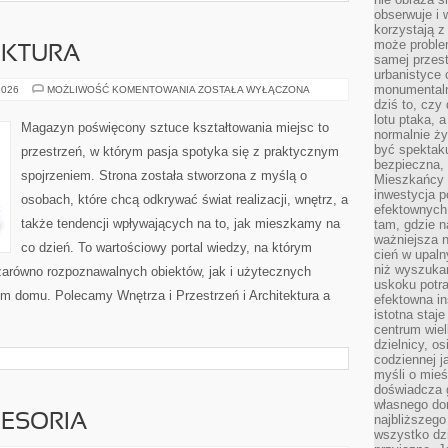
obserwuje i 
korzystają z
może proble
EKTURA
samej przes
urbanistyce 
monumentalno
POLSKA
2026
MOŻLIWOŚĆ KOMENTOWANIA
ZOSTAŁA WYŁĄCZONA
ARCHITEKTURA
dziś to, czy
lotu ptaka, a
Magazyn poświęcony sztuce kształtowania miejsc to
normalnie ży
być spektaku
przestrzeń, w którym pasja spotyka się z praktycznym
bezpieczna, 
spojrzeniem. Strona została stworzona z myślą o
Mieszkańcy 
inwestycja p
osobach, które chcą odkrywać świat realizacji, wnętrz, a
efektownych
także tendencji wpływających na to, jak mieszkamy na
tam, gdzie 
ważniejsza 
co dzień. To wartościowy portal wiedzy, na którym
cień w upal
niż wyszuka
arówno rozpoznawalnych obiektów, jak i użytecznych
uskoku potra
em domu. Polecamy Wnętrza i Przestrzeń i Architektura a
efektowna in
istotna staje
centrum wiel
dzielnicy, os
codziennej j
myśli o mieś
doświadcza g
własnego do
CESORIA
najbliższego
wszystko dzi