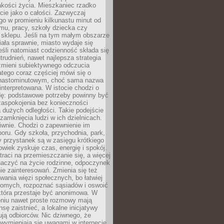
akości życia. Mieszkaniec rzadko
cie jako o całości. Zazwyczaj
o w promieniu kilkunastu minut od
mu, pracy, szkoły dziecka czy
 sklepu. Jeśli na tym małym obszarze
ała sprawnie, miasto wydaje się
eśli natomiast codzienność składa się
trudnień, nawet najlepsza strategia
 zmieni subiektywnego odczucia
latego coraz częściej mówi się o
tnastominutowym, choć sama nazwa
interpretowana. W istocie chodzi o
dę: podstawowe potrzeby powinny być
zaspokojenia bez konieczności
dużych odległości. Takie podejście
zamknięcia ludzi w ich dzielnicach.
iwnie. Chodzi o zapewnienie im
oru. Gdy szkoła, przychodnia, park,
y przystanek są w zasięgu krótkiego
owiek zyskuje czas, energię i spokój.
traci na przemieszczanie się, a więcej
aczyć na życie rodzinne, odpoczynek
nie zainteresowań. Zmienia się też
ania więzi społecznych, bo łatwiej
jomych, rozpoznać sąsiadów i oswoić
która przestaje być anonimowa. W
eniu nawet proste rozmowy mają
sę zaistnieć, a lokalne inicjatywy
dują odbiorców. Nic dziwnego, że
wymieniają się uwagami w internecie,