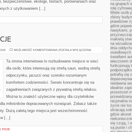
, bezpieczeństwie, ekologii, testach, porównaniach oraz
na grupach s
rolę cyfrowe
anych z użytkowaniem […]
Wiele osób 
zbiory budyn
prawdziwe ży
gdzie pojawi
nawykami, p
przyzwyczaje
CJE
makietą stwo
na wizualiza
dnia oddych
RYTUAŁY
2026
MOŻLIWOŚĆ KOMENTOWANIA
ZOSTAŁA WYŁĄCZONA
osiedlowych 
I
TRADYCJE
światłami a
Ta strona internetowa to rozbudowane miejsce w sieci
wieczorem do
funkcjonują t
dla osób, które interesują się strefą saun, wodną strefą
podporządko
potrafią się
odpoczynku, jacuzzi oraz szeroko rozumianym
dopasowywać
komfortem codzienności. Serwis koncentruje się na
niedawna wie
idealnie zap
zagadnieniach związanych z prywatną strefą relaksu.
przestrzeń m
Można tu znaleźć użyteczne wpisy dla czytelników
przewidziany
racjonalna n
 dla miłośników dopracowanych rozwiązań. Zobacz także
życie nie t
skracają sob
ety. Dużą zaletą tego miejsca jest wszechstronność
gdzie akurat
 w […]
niekonieczni
się czują, i 
są puste i c
 PICIE
nie obraża s