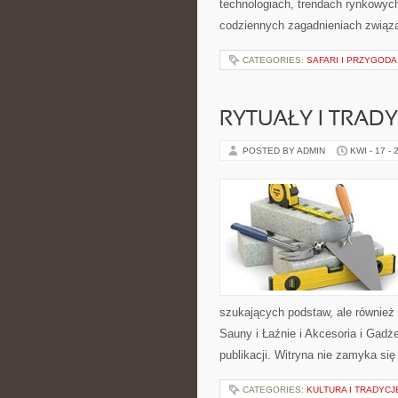
technologiach, trendach rynkowych
codziennych zagadnieniach związ
CATEGORIES:
SAFARI I PRZYGODA
RYTUAŁY I TRADY
POSTED BY ADMIN
KWI - 17 - 
szukających podstaw, ale również
Sauny i Łaźnie i Akcesoria i Gadż
publikacji. Witryna nie zamyka się
CATEGORIES:
KULTURA I TRADYCJE