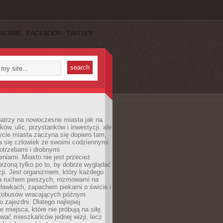
SCRIBE
FACEBOOK
TWITTER
patrzy na nowoczesne miasta jak na
ków, ulic, przystanków i inwestycji, ale
cie miasta zaczyna się dopiero tam,
a się człowiek ze swoimi codziennymi
otrzebami i drobnymi
niami. Miasto nie jest przecież
rzoną tylko po to, by dobrze wyglądać
cji. Jest organizmem, który każdego
a ruchem pieszych, rozmowami na
ławkach, zapachem piekarni o świcie i
utobusów wracających późnym
 zajezdni. Dlatego najlepiej
e miejsca, które nie próbują na siłę
wać mieszkańców jednej wizji, lecz