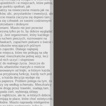
ąsiedzkich i w miejscach, które pełnią
go punktu spotkań, jak
patrzy na nowoczesne miasta jak na
ków, ulic, przystanków i inwestycji, ale
cie miasta zaczyna się dopiero tam,
a się człowiek ze swoimi codziennymi
otrzebami i drobnymi
niami. Miasto nie jest przecież
rzoną tylko po to, by dobrze wyglądać
cji. Jest organizmem, który każdego
a ruchem pieszych, rozmowami na
ławkach, zapachem piekarni o świcie i
utobusów wracających późnym
 zajezdni. Dlatego najlepiej
e miejsca, które nie próbują na siłę
wać mieszkańców jednej wizji, lecz
 od nich uczyć i stopniowo
 do realnego życia. Jeszcze do
lu urbanistów marzyło o mieście
lanowanym od linijki, w którym każda
a przypisaną funkcję, każdy ruch jest
, a każda decyzja wydaje się
a papierze. Problem polega na tym, że
oczy się według schematu. Mieszkańcy
ie drogę przez trawniki, siadają tam,
 pada cień, wybierają sklepy
e najbliższe, ale te, w których dobrze
omijają te place, które choć estetyczne,
hłodne. Miasto naprawdę inteligentne
ię na takie zachowania, tylko je