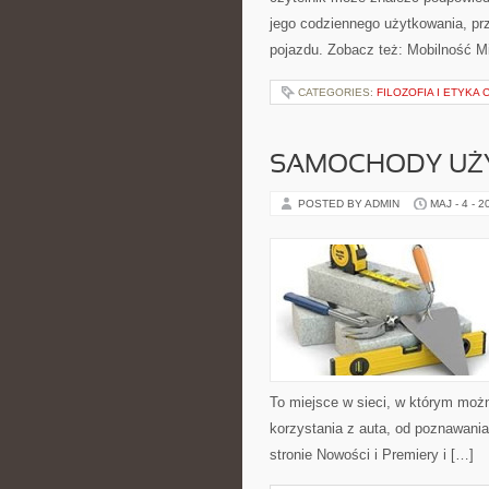
jego codziennego użytkowania, pr
pojazdu. Zobacz też: Mobilność M
CATEGORIES:
FILOZOFIA I ETYKA
SAMOCHODY UŻ
POSTED BY ADMIN
MAJ - 4 - 2
To miejsce w sieci, w którym mo
korzystania z auta, od poznawani
stronie Nowości i Premiery i […]