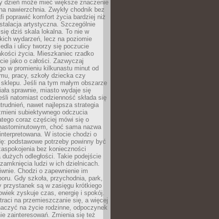
ny dzień może mieć większe znaczenie
na nawierzchnia. Zwykły chodnik bez
fi poprawić komfort życia bardziej niż
stalacja artystyczna. Szczególnie
 się dziś skala lokalna. To nie w
kich wydarzeń, lecz na poziomie
iedla i ulicy tworzy się poczucie
akości życia. Mieszkaniec rzadko
cie jako o całości. Zazwyczaj
o w promieniu kilkunastu minut od
mu, pracy, szkoły dziecka czy
 sklepu. Jeśli na tym małym obszarze
ała sprawnie, miasto wydaje się
eśli natomiast codzienność składa się
trudnień, nawet najlepsza strategia
 zmieni subiektywnego odczucia
latego coraz częściej mówi się o
tnastominutowym, choć sama nazwa
interpretowana. W istocie chodzi o
dę: podstawowe potrzeby powinny być
zaspokojenia bez konieczności
dużych odległości. Takie podejście
zamknięcia ludzi w ich dzielnicach.
iwnie. Chodzi o zapewnienie im
oru. Gdy szkoła, przychodnia, park,
y przystanek są w zasięgu krótkiego
owiek zyskuje czas, energię i spokój.
traci na przemieszczanie się, a więcej
aczyć na życie rodzinne, odpoczynek
nie zainteresowań. Zmienia się też