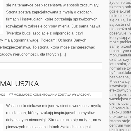
życie nie t
się na tematyce bezpieczeństwa w sposób zrozumiały.
skracają sob
gdzie akurat
Strona została zaprojektowana z myślą o osobach,
niekonieczni
firmach i instytucjach, które potrzebują sprawdzonych
się czują, i 
są puste i c
rozwiązań w zakresie ochrony mienia. Już sama nazwa
nie obraża s
Twierdza budzi asocjacje z odpornością, czyli
obserwuje i 
korzystają z
rony mają ogromną wagę. Polecam: Ochrona Danych
może proble
samej przes
rbezpieczeństwa. To strona, która może zainteresować
urbanistyce 
rządców nieruchomości, dla których […]
monumentalno
dziś to, czy
lotu ptaka, a
normalnie ży
być spektaku
bezpieczna, 
Mieszkańcy 
 MALUSZKA
inwestycja p
efektownych
tam, gdzie 
WYPRAWKA
2026
MOŻLIWOŚĆ KOMENTOWANIA
ZOSTAŁA WYŁĄCZONA
DLA
ważniejsza 
MALUSZKA
cień w upal
Wallaboo to ciekawe miejsce w sieci stworzone z myślą
niż wyszuka
uskoku potra
o rodzicach, którzy szukają inspirujących pomysłów
efektowna in
dotyczących niemowląt. Strona skupia się na tym, co w
istotna staje
centrum wiel
pierwszych miesiącach i latach życia dziecka jest
dzielnicy, os