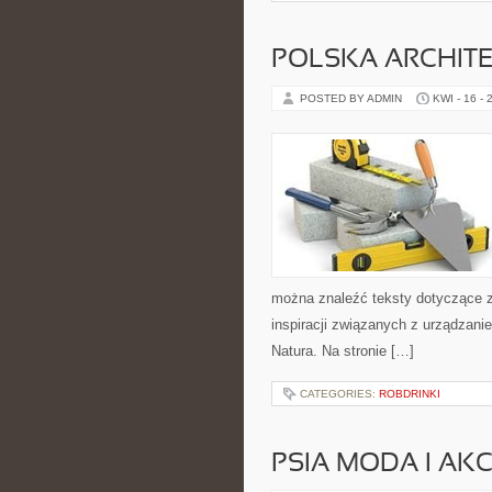
POLSKA ARCHIT
POSTED BY ADMIN
KWI - 16 - 
można znaleźć teksty dotyczące z
inspiracji związanych z urządzani
Natura. Na stronie […]
CATEGORIES:
ROBDRINKI
PSIA MODA I AK