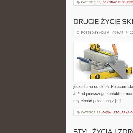
CATEGORIES:
DEKORACJE ŚLUBN
DRUGIE ŻYCIE S
POSTED BY ADMIN
MAJ - 4 - 2
jedzenia na co dzień. Polecam Ek
Już od pierwszego kontaktu z mark
czytelność połączoną z […]
CATEGORIES:
OKNA I STOLARKA
STYL ŻYCIA I ZD