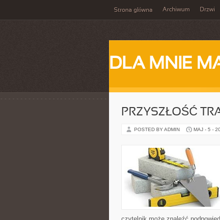
Archiwum
Drzwi
Strona główna
DLA MNIE M
PRZYSZŁOŚĆ TR
POSTED BY ADMIN
MAJ - 5 - 2
czytelnik może znaleźć podpowied