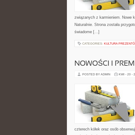
związanych z karmieniem. Nowe ka
Naturalnie. Strona została przyg
świadome […]
CATEGORIES:
KULTURA PREZENTÓ
NOWOŚCI I PREM
POSTED BY ADMIN
KWI - 20 - 
czterech kółek oraz osób obserwu