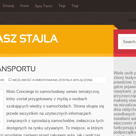
Dzisiaj
Krew
Tagi
Tagi
Spis Treści
SUB
ASZ STAJLA
ANSPORTU
Wiele osób 
zbiory budyn
PRZYSZŁOŚĆ
026
MOŻLIWOŚĆ KOMENTOWANIA
ZOSTAŁA WYŁĄCZONA
prawdziwe ży
TRANSPORTU
gdzie pojawi
nawykami, p
Moto Concierge to samochodowy serwis tematyczny,
przyzwyczaje
który został przygotowany z myślą o osobach
makietą stwo
na wizualiza
szukających wiedzy o samochodach. Strona skupia się
dnia oddych
przede wszystkim na użytecznych informacjach
osiedlowych 
światłami a
związanych z sprzedażą samochodów, zwłaszcza tych
wieczorem do
funkcjonują t
dostępnych na rynku używanym. To miejsce, w którym
podporządko
zi przydatne zarówno przed zakupem auta, jak i podczas