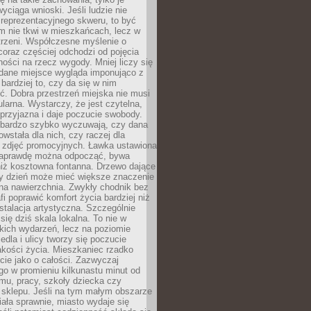
wyciąga wnioski. Jeśli ludzie nie
 reprezentacyjnego skweru, to być
m nie tkwi w mieszkańcach, lecz w
trzeni. Współczesne myślenie o
coraz częściej odchodzi od pojęcia
ści na rzecz wygody. Mniej liczy się
 dane miejsce wygląda imponująco z
 bardziej to, czy da się w nim
ć. Dobra przestrzeń miejska nie musi
larna. Wystarczy, że jest czytelna,
przyjazna i daje poczucie swobody.
bardzo szybko wyczuwają, czy dana
owstała dla nich, czy raczej dla
 zdjęć promocyjnych. Ławka ustawiona
naprawdę można odpocząć, bywa
niż kosztowna fontanna. Drzewo dające
ny dzień może mieć większe znaczenie
na nawierzchnia. Zwykły chodnik bez
fi poprawić komfort życia bardziej niż
stalacja artystyczna. Szczególnie
 się dziś skala lokalna. To nie w
kich wydarzeń, lecz na poziomie
iedla i ulicy tworzy się poczucie
akości życia. Mieszkaniec rzadko
cie jako o całości. Zazwyczaj
o w promieniu kilkunastu minut od
mu, pracy, szkoły dziecka czy
 sklepu. Jeśli na tym małym obszarze
ała sprawnie, miasto wydaje się