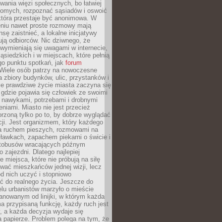
ania więzi społecznych, bo łatwiej
jomych, rozpoznać sąsiadów i oswoić
która przestaje być anonimowa. W
eniu nawet proste rozmowy mają
sę zaistnieć, a lokalne inicjatywy
dują odbiorców. Nic dziwnego, że
wymieniają się uwagami w internecie,
ąsiedzkich i w miejscach, które pełnią
go punktu spotkań, jak
forum
Wiele osób patrzy na nowoczesne
a zbiory budynków, ulic, przystanków i
ale prawdziwe życie miasta zaczyna się
 gdzie pojawia się człowiek ze swoimi
 nawykami, potrzebami i drobnymi
niami. Miasto nie jest przecież
rzoną tylko po to, by dobrze wyglądać
cji. Jest organizmem, który każdego
a ruchem pieszych, rozmowami na
ławkach, zapachem piekarni o świcie i
utobusów wracających późnym
 zajezdni. Dlatego najlepiej
e miejsca, które nie próbują na siłę
wać mieszkańców jednej wizji, lecz
 od nich uczyć i stopniowo
 do realnego życia. Jeszcze do
lu urbanistów marzyło o mieście
lanowanym od linijki, w którym każda
a przypisaną funkcję, każdy ruch jest
, a każda decyzja wydaje się
a papierze. Problem polega na tym, że