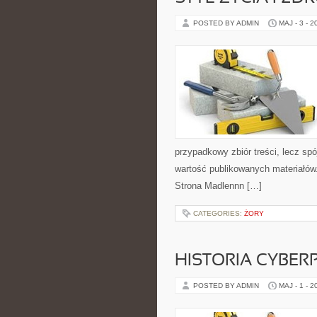
POSTED BY ADMIN
MAJ - 3 - 2
przypadkowy zbiór treści, lecz spó
wartość publikowanych materiałów. 
Strona Madlennn […]
CATEGORIES:
ŻORY
HISTORIA CYBER
POSTED BY ADMIN
MAJ - 1 - 2