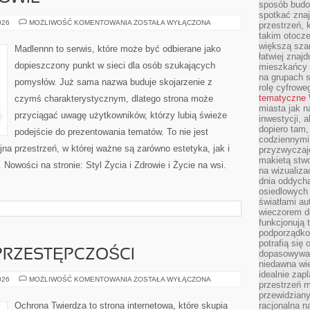
sposób budow
spotkać zna
STYL
026
MOŻLIWOŚĆ KOMENTOWANIA
ZOSTAŁA WYŁĄCZONA
przestrzeń, 
ŻYCIA
takim otocz
I
ZDROWIE
większą szan
Madlennn to serwis, które może być odbierane jako
łatwiej znaj
dopieszczony punkt w sieci dla osób szukających
mieszkańcy 
na grupach s
pomysłów. Już sama nazwa buduje skojarzenie z
rolę cyfrowe
tematyczne
czymś charakterystycznym, dlatego strona może
miasta jak n
przyciągać uwagę użytkowników, którzy lubią świeże
inwestycji, 
dopiero tam,
podejście do prezentowania tematów. To nie jest
codziennymi
jna przestrzeń, w której ważne są zarówno estetyka, jak i
przyzwyczaje
makietą stwo
Nowości na stronie: Styl Życia i Zdrowie i Życie na wsi.
na wizualiza
dnia oddych
osiedlowych 
światłami a
wieczorem do
funkcjonują t
podporządko
potrafią się
PRZESTĘPCZOŚCI
dopasowywać
niedawna wie
idealnie zap
HISTORIA
026
MOŻLIWOŚĆ KOMENTOWANIA
ZOSTAŁA WYŁĄCZONA
przestrzeń m
CYBERPRZESTĘPCZOŚCI
przewidziany
Ochrona Twierdza to strona internetowa, które skupia
racjonalna n