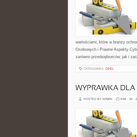
wartościami, które w branży och
Osobowych i Prawne Aspekty Cybe
zarówno przedsiębiorców, jak i za
CATEGORIES:
OPEL
WYPRAWKA DLA
POSTED BY ADMIN
KWI - 30 - 