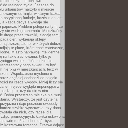
 od nich uczyć i stopniowo
 do realnego życia. Jeszcze do
lu urbanistów marzyło o mieście
lanowanym od linijki, w którym każda
a przypisaną funkcję, każdy ruch jest
, a każda decyzja wydaje się
a papierze. Problem polega na tym, że
oczy się według schematu. Mieszkańcy
ie drogę przez trawniki, siadają tam,
 pada cień, wybierają sklepy
e najbliższe, ale te, w których dobrze
omijają te place, które choć estetyczne,
hłodne. Miasto naprawdę inteligentne
ię na takie zachowania, tylko je
wyciąga wnioski. Jeśli ludzie nie
 reprezentacyjnego skweru, to być
m nie tkwi w mieszkańcach, lecz w
trzeni. Współczesne myślenie o
coraz częściej odchodzi od pojęcia
ści na rzecz wygody. Mniej liczy się
 dane miejsce wygląda imponująco z
 bardziej to, czy da się w nim
ć. Dobra przestrzeń miejska nie musi
larna. Wystarczy, że jest czytelna,
przyjazna i daje poczucie swobody.
bardzo szybko wyczuwają, czy dana
owstała dla nich, czy raczej dla
 zdjęć promocyjnych. Ławka ustawiona
naprawdę można odpocząć, bywa
niż kosztowna fontanna. Drzewo dające