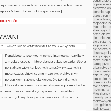
potrafią się
dopasowywać
zygotowania do sprzedaży czy oceny stanu technicznego
niedawna wie
iejska i Mikromobilność i Oprogramowanie […]
idealnie zap
przestrzeń m
przewidziany
 CODZIENNOŚCI
racjonalna n
życie nie t
skracają sob
gdzie akurat
YWANE
niekonieczni
się czują, i 
są puste i c
SAMOCHODY
026
MOŻLIWOŚĆ KOMENTOWANIA
ZOSTAŁA WYŁĄCZONA
nie obraża s
UŻYWANE
obserwuje i 
Rentdabcar to praktyczny serwis internetowy rozwijany
korzystają z
może proble
z myślą o osobach, które planują zakup pojazdu. Strona
samej przes
porządkuje wiele konkretnych tematów związanych z
urbanistyce 
monumentalno
motoryzacją, dzięki czemu może być praktycznym
dziś to, czy
lotu ptaka, a
poradnikiem zarówno dla kierowców, jak i dla tych,
normalnie ży
którzy dopiero analizują świat eksploatacji samochodów.
być spektaku
bezpieczna, 
żna znaleźć wskazówki dotyczące różnych aspektów
Mieszkańcy 
a nowości rynkowych aż po ubezpieczenia. Nowości na
inwestycja p
efektownych
tam, gdzie 
ważniejsza 