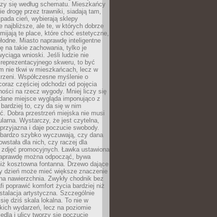
oczy się według schematu. Mieszkańcy
ie drogę przez trawniki, siadają tam,
 pada cień, wybierają sklepy
e najbliższe, ale te, w których dobrze
omijają te place, które choć estetyczne,
hłodne. Miasto naprawdę inteligentne
ię na takie zachowania, tylko je
wyciąga wnioski. Jeśli ludzie nie
 reprezentacyjnego skweru, to być
m nie tkwi w mieszkańcach, lecz w
trzeni. Współczesne myślenie o
coraz częściej odchodzi od pojęcia
ści na rzecz wygody. Mniej liczy się
 dane miejsce wygląda imponująco z
 bardziej to, czy da się w nim
ć. Dobra przestrzeń miejska nie musi
larna. Wystarczy, że jest czytelna,
przyjazna i daje poczucie swobody.
bardzo szybko wyczuwają, czy dana
owstała dla nich, czy raczej dla
 zdjęć promocyjnych. Ławka ustawiona
naprawdę można odpocząć, bywa
niż kosztowna fontanna. Drzewo dające
ny dzień może mieć większe znaczenie
na nawierzchnia. Zwykły chodnik bez
fi poprawić komfort życia bardziej niż
stalacja artystyczna. Szczególnie
 się dziś skala lokalna. To nie w
kich wydarzeń, lecz na poziomie
iedla i ulicy tworzy się poczucie