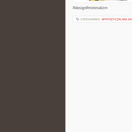
#design#minimalizm
CATEGORIES:
WYPOŻYCZALNIA 