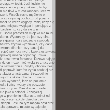
wyciąga wnioski. Jeśli ludzie nie
 reprezentacyjnego skweru, to być
m nie tkwi w mieszkańcach, lecz w
trzeni. Współczesne myślenie o
coraz częściej odchodzi od pojęcia
ści na rzecz wygody. Mniej liczy się
 dane miejsce wygląda imponująco z
 bardziej to, czy da się w nim
ć. Dobra przestrzeń miejska nie musi
larna. Wystarczy, że jest czytelna,
przyjazna i daje poczucie swobody.
bardzo szybko wyczuwają, czy dana
owstała dla nich, czy raczej dla
 zdjęć promocyjnych. Ławka ustawiona
naprawdę można odpocząć, bywa
niż kosztowna fontanna. Drzewo dające
ny dzień może mieć większe znaczenie
na nawierzchnia. Zwykły chodnik bez
fi poprawić komfort życia bardziej niż
stalacja artystyczna. Szczególnie
 się dziś skala lokalna. To nie w
kich wydarzeń, lecz na poziomie
iedla i ulicy tworzy się poczucie
akości życia. Mieszkaniec rzadko
cie jako o całości. Zazwyczaj
o w promieniu kilkunastu minut od
mu, pracy, szkoły dziecka czy
 sklepu. Jeśli na tym małym obszarze
ała sprawnie, miasto wydaje się