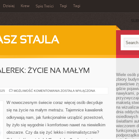
Dzisiaj
Krew
Tagi
Tagi
Spis Treści
SUB
ASZ STAJLA
LEREK: ŻYCIE NA MAŁYM
Wiele osób 
zbiory budyn
prawdziwe ży
gdzie pojawi
TAJEMNICE
2025
MOŻLIWOŚĆ KOMENTOWANIA
ZOSTAŁA WYŁĄCZONA
nawykami, p
KAWALEREK:
ŻYCIE
przyzwyczaje
NA
W nowoczesnym świecie coraz więcej osób decyduje
makietą stwo
MAŁYM
na wizualiza
METRAŻU
się na życie na małym metrażu. Tajemnice kawalerek
dnia oddych
osiedlowych 
odkrywają nam, jak funkcjonalnie urządzić przestrzeń,
światłami a
by żyło się wygodnie i komfortowo nawet na niewielkim
wieczorem do
funkcjonują t
obszarze. Czy da się żyć lekko i minimalistycznie?
podporządko