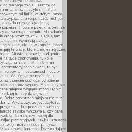
 od nich uczyć i stopniowo
 do realnego życia. Jeszcze do
lu urbanistów marzyło o mieście
lanowanym od linijki, w którym każda
a przypisaną funkcję, każdy ruch jest
, a każda decyzja wydaje się
a papierze. Problem polega na tym, że
oczy się według schematu. Mieszkańcy
ie drogę przez trawniki, siadają tam,
 pada cień, wybierają sklepy
e najbliższe, ale te, w których dobrze
omijają te place, które choć estetyczne,
hłodne. Miasto naprawdę inteligentne
ię na takie zachowania, tylko je
wyciąga wnioski. Jeśli ludzie nie
 reprezentacyjnego skweru, to być
m nie tkwi w mieszkańcach, lecz w
trzeni. Współczesne myślenie o
coraz częściej odchodzi od pojęcia
ści na rzecz wygody. Mniej liczy się
 dane miejsce wygląda imponująco z
 bardziej to, czy da się w nim
ć. Dobra przestrzeń miejska nie musi
larna. Wystarczy, że jest czytelna,
przyjazna i daje poczucie swobody.
bardzo szybko wyczuwają, czy dana
owstała dla nich, czy raczej dla
 zdjęć promocyjnych. Ławka ustawiona
naprawdę można odpocząć, bywa
niż kosztowna fontanna. Drzewo dające