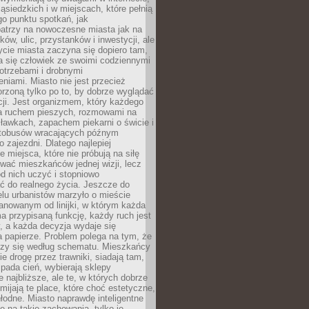
ąsiedzkich i w miejscach, które pełnią
go punktu spotkań, jak
patrzy na nowoczesne miasta jak na
ków, ulic, przystanków i inwestycji, ale
cie miasta zaczyna się dopiero tam,
a się człowiek ze swoimi codziennymi
otrzebami i drobnymi
niami. Miasto nie jest przecież
rzoną tylko po to, by dobrze wyglądać
cji. Jest organizmem, który każdego
a ruchem pieszych, rozmowami na
ławkach, zapachem piekarni o świcie i
utobusów wracających późnym
 zajezdni. Dlatego najlepiej
e miejsca, które nie próbują na siłę
wać mieszkańców jednej wizji, lecz
 od nich uczyć i stopniowo
 do realnego życia. Jeszcze do
lu urbanistów marzyło o mieście
lanowanym od linijki, w którym każda
a przypisaną funkcję, każdy ruch jest
, a każda decyzja wydaje się
a papierze. Problem polega na tym, że
oczy się według schematu. Mieszkańcy
ie drogę przez trawniki, siadają tam,
 pada cień, wybierają sklepy
e najbliższe, ale te, w których dobrze
omijają te place, które choć estetyczne,
hłodne. Miasto naprawdę inteligentne
ię na takie zachowania, tylko je