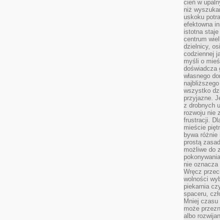
cień w upal
niż wyszuka
uskoku potra
efektowna in
istotna staje
centrum wiel
dzielnicy, os
codziennej j
myśli o mieś
doświadcza g
własnego do
najbliższego
wszystko dzi
przyjazne. J
z drobnych u
rozwoju nie
frustracji. D
mieście pię
bywa różnie 
prostą zasa
możliwe do 
pokonywania 
nie oznacza 
Wręcz przec
wolności wyb
piekarnia cz
spaceru, czł
Mniej czasu 
może przezn
albo rozwija