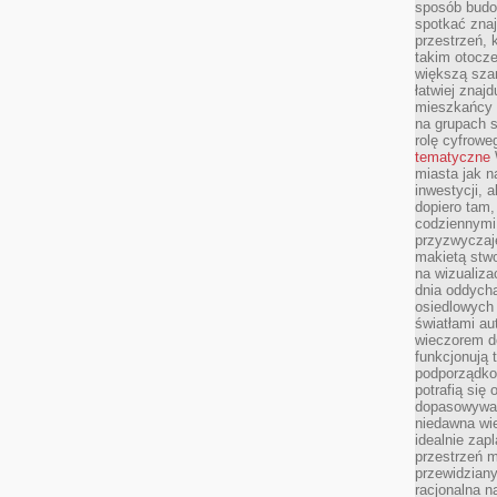
sposób budow
spotkać zna
przestrzeń, 
takim otocz
większą szan
łatwiej znaj
mieszkańcy 
na grupach s
rolę cyfrowe
tematyczne
miasta jak n
inwestycji, 
dopiero tam,
codziennymi
przyzwyczaje
makietą stwo
na wizualiza
dnia oddych
osiedlowych 
światłami a
wieczorem do
funkcjonują t
podporządko
potrafią się
dopasowywać
niedawna wie
idealnie zap
przestrzeń m
przewidziany
racjonalna n