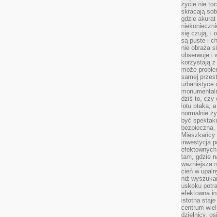
życie nie t
skracają sob
gdzie akurat
niekonieczni
się czują, i 
są puste i c
nie obraża s
obserwuje i 
korzystają z
może proble
samej przes
urbanistyce 
monumentalno
dziś to, czy
lotu ptaka, a
normalnie ży
być spektaku
bezpieczna, 
Mieszkańcy 
inwestycja p
efektownych
tam, gdzie 
ważniejsza 
cień w upal
niż wyszuka
uskoku potra
efektowna in
istotna staje
centrum wiel
dzielnicy, os