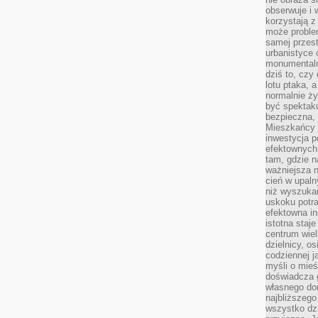
obserwuje i 
korzystają z
może proble
samej przes
urbanistyce 
monumentalno
dziś to, czy
lotu ptaka, a
normalnie ży
być spektaku
bezpieczna, 
Mieszkańcy 
inwestycja p
efektownych
tam, gdzie 
ważniejsza 
cień w upal
niż wyszuka
uskoku potra
efektowna in
istotna staje
centrum wiel
dzielnicy, os
codziennej j
myśli o mieś
doświadcza g
własnego do
najbliższego
wszystko dzi