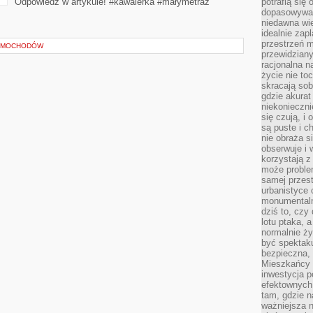
Odpowiedź w artykule! #kawalerka #małymetraż
potrafią się
dopasowywać
niedawna wie
idealnie zap
przestrzeń m
SAMOCHODÓW
przewidziany
racjonalna n
życie nie t
skracają sob
gdzie akurat
niekonieczni
się czują, i 
są puste i c
nie obraża s
obserwuje i 
korzystają z
może proble
samej przes
urbanistyce 
monumentalno
dziś to, czy
lotu ptaka, a
normalnie ży
być spektaku
bezpieczna, 
Mieszkańcy 
inwestycja p
efektownych
tam, gdzie 
ważniejsza 