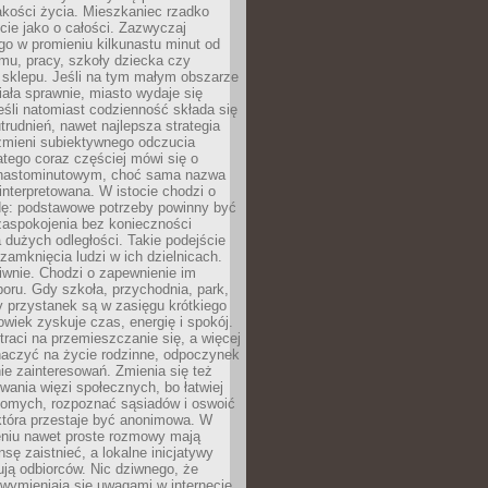
akości życia. Mieszkaniec rzadko
cie jako o całości. Zazwyczaj
o w promieniu kilkunastu minut od
mu, pracy, szkoły dziecka czy
 sklepu. Jeśli na tym małym obszarze
ała sprawnie, miasto wydaje się
eśli natomiast codzienność składa się
trudnień, nawet najlepsza strategia
 zmieni subiektywnego odczucia
latego coraz częściej mówi się o
tnastominutowym, choć sama nazwa
interpretowana. W istocie chodzi o
dę: podstawowe potrzeby powinny być
zaspokojenia bez konieczności
dużych odległości. Takie podejście
zamknięcia ludzi w ich dzielnicach.
iwnie. Chodzi o zapewnienie im
oru. Gdy szkoła, przychodnia, park,
y przystanek są w zasięgu krótkiego
owiek zyskuje czas, energię i spokój.
traci na przemieszczanie się, a więcej
aczyć na życie rodzinne, odpoczynek
nie zainteresowań. Zmienia się też
ania więzi społecznych, bo łatwiej
jomych, rozpoznać sąsiadów i oswoić
która przestaje być anonimowa. W
eniu nawet proste rozmowy mają
sę zaistnieć, a lokalne inicjatywy
dują odbiorców. Nic dziwnego, że
wymieniają się uwagami w internecie,