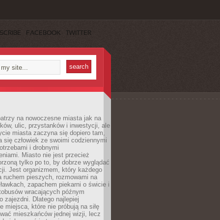
SCRIBE
FACEBOOK
TWITTER
patrzy na nowoczesne miasta jak na
ków, ulic, przystanków i inwestycji, ale
cie miasta zaczyna się dopiero tam,
a się człowiek ze swoimi codziennymi
otrzebami i drobnymi
niami. Miasto nie jest przecież
rzoną tylko po to, by dobrze wyglądać
cji. Jest organizmem, który każdego
a ruchem pieszych, rozmowami na
ławkach, zapachem piekarni o świcie i
utobusów wracających późnym
 zajezdni. Dlatego najlepiej
e miejsca, które nie próbują na siłę
wać mieszkańców jednej wizji, lecz