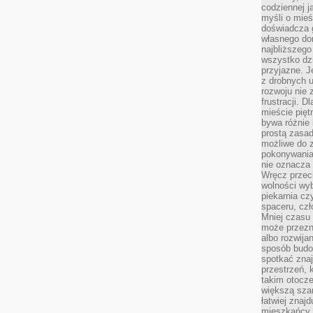
codziennej j
myśli o mieś
doświadcza g
własnego do
najbliższego
wszystko dzi
przyjazne. J
z drobnych u
rozwoju nie
frustracji. D
mieście pię
bywa różnie 
prostą zasa
możliwe do 
pokonywania 
nie oznacza 
Wręcz przec
wolności wyb
piekarnia cz
spaceru, czł
Mniej czasu 
może przezn
albo rozwija
sposób budow
spotkać zna
przestrzeń, 
takim otocz
większą szan
łatwiej znaj
mieszkańcy 