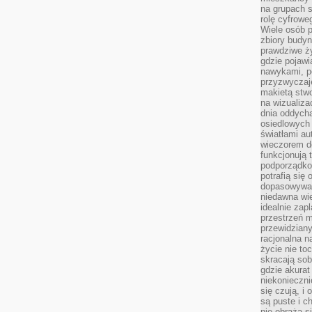
na grupach s
rolę cyfrowe
Wiele osób 
zbiory budyn
prawdziwe ży
gdzie pojawi
nawykami, p
przyzwyczaje
makietą stwo
na wizualiza
dnia oddych
osiedlowych 
światłami a
wieczorem do
funkcjonują t
podporządko
potrafią się
dopasowywać
niedawna wie
idealnie zap
przestrzeń m
przewidziany
racjonalna n
życie nie t
skracają sob
gdzie akurat
niekonieczni
się czują, i 
są puste i c
nie obraża s