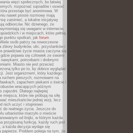
ania więzi społecznych, bo łatwiej
jomych, rozpoznać sąsiadów i oswoić
która przestaje być anonimowa. W
eniu nawet proste rozmowy mają
sę zaistnieć, a lokalne inicjatywy
dują odbiorców. Nic dziwnego, że
wymieniają się uwagami w internecie,
ąsiedzkich i w miejscach, które pełnią
go punktu spotkań, jak
forum
Wiele osób patrzy na nowoczesne
a zbiory budynków, ulic, przystanków i
ale prawdziwe życie miasta zaczyna się
 gdzie pojawia się człowiek ze swoimi
 nawykami, potrzebami i drobnymi
niami. Miasto nie jest przecież
rzoną tylko po to, by dobrze wyglądać
cji. Jest organizmem, który każdego
a ruchem pieszych, rozmowami na
ławkach, zapachem piekarni o świcie i
utobusów wracających późnym
 zajezdni. Dlatego najlepiej
e miejsca, które nie próbują na siłę
wać mieszkańców jednej wizji, lecz
 od nich uczyć i stopniowo
 do realnego życia. Jeszcze do
lu urbanistów marzyło o mieście
lanowanym od linijki, w którym każda
a przypisaną funkcję, każdy ruch jest
, a każda decyzja wydaje się
a papierze. Problem polega na tym, że