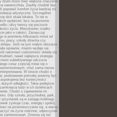
ny dzień może mieć większe znaczenie
na nawierzchnia. Zwykły chodnik bez
fi poprawić komfort życia bardziej niż
stalacja artystyczna. Szczególnie
 się dziś skala lokalna. To nie w
kich wydarzeń, lecz na poziomie
iedla i ulicy tworzy się poczucie
akości życia. Mieszkaniec rzadko
cie jako o całości. Zazwyczaj
o w promieniu kilkunastu minut od
mu, pracy, szkoły dziecka czy
 sklepu. Jeśli na tym małym obszarze
ała sprawnie, miasto wydaje się
eśli natomiast codzienność składa się
trudnień, nawet najlepsza strategia
 zmieni subiektywnego odczucia
latego coraz częściej mówi się o
tnastominutowym, choć sama nazwa
interpretowana. W istocie chodzi o
dę: podstawowe potrzeby powinny być
zaspokojenia bez konieczności
dużych odległości. Takie podejście
zamknięcia ludzi w ich dzielnicach.
iwnie. Chodzi o zapewnienie im
oru. Gdy szkoła, przychodnia, park,
y przystanek są w zasięgu krótkiego
owiek zyskuje czas, energię i spokój.
traci na przemieszczanie się, a więcej
aczyć na życie rodzinne, odpoczynek
nie zainteresowań. Zmienia się też