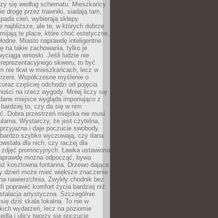
oczy się według schematu. Mieszkańcy
ie drogę przez trawniki, siadają tam,
 pada cień, wybierają sklepy
e najbliższe, ale te, w których dobrze
omijają te place, które choć estetyczne,
hłodne. Miasto naprawdę inteligentne
ię na takie zachowania, tylko je
wyciąga wnioski. Jeśli ludzie nie
 reprezentacyjnego skweru, to być
m nie tkwi w mieszkańcach, lecz w
trzeni. Współczesne myślenie o
coraz częściej odchodzi od pojęcia
ści na rzecz wygody. Mniej liczy się
 dane miejsce wygląda imponująco z
 bardziej to, czy da się w nim
ć. Dobra przestrzeń miejska nie musi
larna. Wystarczy, że jest czytelna,
przyjazna i daje poczucie swobody.
bardzo szybko wyczuwają, czy dana
owstała dla nich, czy raczej dla
 zdjęć promocyjnych. Ławka ustawiona
naprawdę można odpocząć, bywa
niż kosztowna fontanna. Drzewo dające
ny dzień może mieć większe znaczenie
na nawierzchnia. Zwykły chodnik bez
fi poprawić komfort życia bardziej niż
stalacja artystyczna. Szczególnie
 się dziś skala lokalna. To nie w
kich wydarzeń, lecz na poziomie
iedla i ulicy tworzy się poczucie