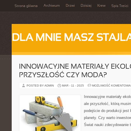
Archiwum
Drzwi
Dzisiaj
Krew
Strona główna
Spis Treści
DLA MNIE MASZ STAJL
INNOWACYJNE MATERIAŁY EKOL
PRZYSZŁOŚĆ CZY MODA?
POSTED BY ADMIN
MAR - 11 - 2025
MOŻLIWOŚĆ KOMENTOWA
Innowacyjne materiały ekolo
ale przyszłość, którą musi
podejście do produkcji jest
planety. Czy warto inwesto
Świat nauki zdecydowanie tw