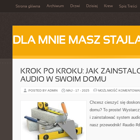
Archiwum
Drzwi
Dzisiaj
Krew
Strona główna
Spis Treści
DLA MNIE MASZ STAJL
KROK PO KROKU: JAK ZAINSTA
AUDIO W SWOIM DOMU
POSTED BY ADMIN
MAJ - 17 - 2025
MOŻLIWOŚĆ KOMENTOWA
Chcesz cieszyć się dosko
domu? To proste! Wystarcz
i zainstalować system audi
nasz przewodnik! #audio #d