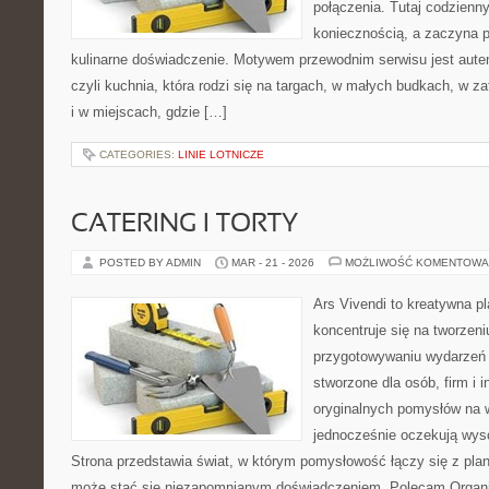
połączenia. Tutaj codzienn
koniecznością, a zaczyna 
kulinarne doświadczenie. Motywem przewodnim serwisu jest auten
czyli kuchnia, która rodzi się na targach, w małych budkach, w z
i w miejscach, gdzie […]
CATEGORIES:
LINIE LOTNICZE
CATERING I TORTY
POSTED BY ADMIN
MAR - 21 - 2026
MOŻLIWOŚĆ KOMENTOWA
Ars Vivendi to kreatywna pl
koncentruje się na tworzen
przygotowywaniu wydarzeń 
stworzone dla osób, firm i i
oryginalnych pomysłów na 
jednocześnie oczekują wyso
Strona przedstawia świat, w którym pomysłowość łączy się z pla
może stać się niezapomnianym doświadczeniem. Polecam Organiz