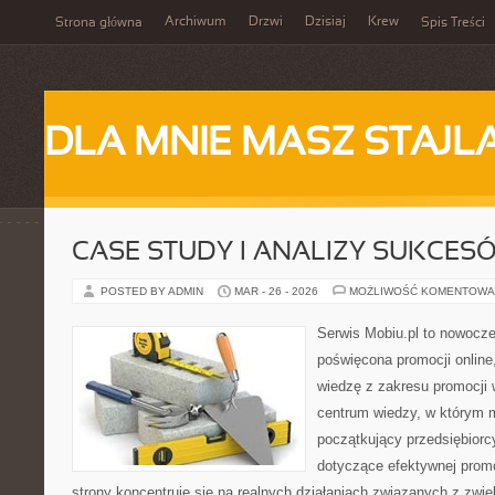
Archiwum
Drzwi
Dzisiaj
Krew
Strona główna
Spis Treści
DLA MNIE MASZ STAJL
CASE STUDY I ANALIZY SUKCES
POSTED BY ADMIN
MAR - 26 - 2026
MOŻLIWOŚĆ KOMENTOWA
Serwis Mobiu.pl to nowocze
poświęcona promocji online
wiedzę z zakresu promocji 
centrum wiedzy, w którym m
początkujący przedsiębior
dotyczące efektywnej promo
strony koncentruje się na realnych działaniach związanych z zwi