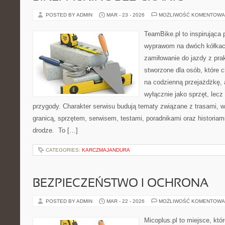
POSTED BY ADMIN
MAR - 23 - 2026
MOŻLIWOŚĆ KOMENTOWA
TeamBike.pl to inspirująca
wyprawom na dwóch kółkach
zamiłowanie do jazdy z pra
stworzone dla osób, które c
na codzienną przejażdżkę, a
wyłącznie jako sprzęt, lecz
przygody. Charakter serwisu budują tematy związane z trasami, 
granicą, sprzętem, serwisem, testami, poradnikami oraz historiam
drodze. To […]
CATEGORIES:
KARCZMAJANDURA
BEZPIECZEŃSTWO I OCHRONA
POSTED BY ADMIN
MAR - 22 - 2026
MOŻLIWOŚĆ KOMENTOWA
Micoplus.pl to miejsce, któ