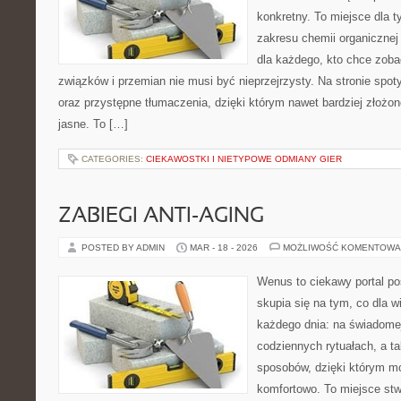
konkretny. To miejsce dla t
zakresu chemii organicznej 
dla każdego, kto chce zobac
związków i przemian nie musi być nieprzejrzysty. Na stronie spot
oraz przystępne tłumaczenia, dzięki którym nawet bardziej złożon
jasne. To […]
CATEGORIES:
CIEKAWOSTKI I NIETYPOWE ODMIANY GIER
ZABIEGI ANTI-AGING
POSTED BY ADMIN
MAR - 18 - 2026
MOŻLIWOŚĆ KOMENTOWA
Wenus to ciekawy portal poś
skupia się na tym, co dla w
każdego dnia: na świadomej
codziennych rytuałach, a t
sposobów, dzięki którym mo
komfortowo. To miejsce stw