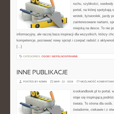
ruchu, szybkości, swobody 
portal, na której spotykają 
wrotek, łyżworolek, jazdy p
zainteresowane nartami, sp
miejską na desce. To nie je
informacyjny, ale raczej baza inspiracji dla wszystkich, którzy ch
kompetencje, poznawać nowy sprzęt i czerpać radość z aktywnoś
[…]
CATEGORIES:
OSOBY NIEPEŁNOSPRAWNE
INNE PUBLIKACJE
POSTED BY ADMIN
MAR - 22 - 2026
MOŻLIWOŚĆ KOMENTOWA
icookandbook.pl to portal, 
staje się inspirującą podró
świata. To strona dla osób,
świadomie, ciekawie i z otw