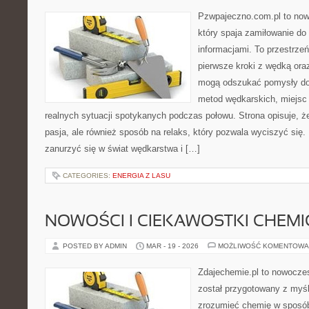
Pzwpajeczno.com.pl to now
który spaja zamiłowanie d
informacjami. To przestrze
pierwsze kroki z wędką ora
mogą odszukać pomysły do
metod wędkarskich, miejsc
realnych sytuacji spotykanych podczas połowu. Strona opisuje, że
pasja, ale również sposób na relaks, który pozwala wyciszyć się
zanurzyć się w świat wędkarstwa i […]
CATEGORIES:
ENERGIA Z LASU
NOWOŚCI I CIEKAWOSTKI CHEM
POSTED BY ADMIN
MAR - 19 - 2026
MOŻLIWOŚĆ KOMENTOWA
Zdajechemie.pl to nowoczes
został przygotowany z myś
zrozumieć chemię w sposób