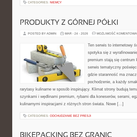
CATEGORIES:
NIEMCY
PRODUKTY Z GÓRNEJ PÓŁKI
POSTED BY ADMIN
MAR - 24 - 2026
MOŻLIWOŚĆ KOMENTOWA
Ten serwis to internetowy ś
spotyka się z wyrafinowan
premium stają się centrum 
serwis tematyczny poświęc
gdzie staranność ma znacze
pochodzenie, a każdy sma
rarytasy kulinarne w sposób inspirujący. Klimat strony budują te
szynkami i wędlinami premium, rybami dla koneserów, serami, eg
kulinarnymi inspiracjami z różnych stron świata. Nowe […]
CATEGORIES:
ODCHUDZANIE BEZ PRESJI
BIKEPACKING BEZ GRANIC