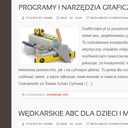
PROGRAMY I NARZĘDZIA GRAFIC
POSTED BY ADMIN
MAR - 20 - 2026
MOŻLIWOŚĆ KOMENTOWA
Graffiti-lubin.pl to przestr
street artu, projektowania 
To rozbudowane kompendium
artystyczny charakter miejs
możliwościami nowoczesneg
pokazuje, że kreatywność 
betonowej powierzchni, jak i na cyfrowym płótnie. To portal dla o
szlifować talent, a także odkrywać nowe kierunki w świecie koloru
Ciekawostki ze Świata Sztuki Cyfrowej i […]
CATEGORIES:
DARMOWE GRY
WĘDKARSKIE ABC DLA DZIECI I 
POSTED BY ADMIN
MAR - 19 - 2026
MOŻLIWOŚĆ KOMENTOWA