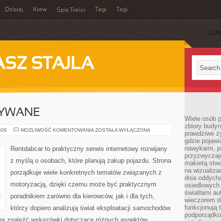
Dzisiaj
Krew
Tagi
Tagi
Spis Treści
SUB
ASZ STAJLA
YWANE
Wiele osób 
zbiory budyn
SAMOCHODY
026
MOŻLIWOŚĆ KOMENTOWANIA
ZOSTAŁA WYŁĄCZONA
prawdziwe ży
UŻYWANE
gdzie pojawi
nawykami, p
Rentdabcar to praktyczny serwis internetowy rozwijany
przyzwyczaje
z myślą o osobach, które planują zakup pojazdu. Strona
makietą stwo
na wizualiza
porządkuje wiele konkretnych tematów związanych z
dnia oddych
motoryzacją, dzięki czemu może być praktycznym
osiedlowych 
światłami a
poradnikiem zarówno dla kierowców, jak i dla tych,
wieczorem do
funkcjonują t
którzy dopiero analizują świat eksploatacji samochodów.
podporządko
żna znaleźć wskazówki dotyczące różnych aspektów