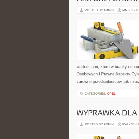
POSTED BY ADMIN
MAJ - 1 - 2
wartościami, które w branży och
Osobowych i Prawne Aspekty Cybe
zarówno przedsiębiorców, jak i za
CATEGORIES:
OPEL
WYPRAWKA DLA
POSTED BY ADMIN
KWI - 30 - 