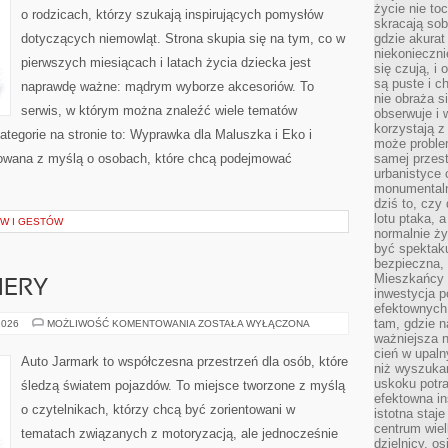
życie nie t
o rodzicach, którzy szukają inspirujących pomysłów
skracają sob
dotyczących niemowląt. Strona skupia się na tym, co w
gdzie akurat
niekonieczni
pierwszych miesiącach i latach życia dziecka jest
się czują, i 
są puste i c
naprawdę ważne: mądrym wyborze akcesoriów. To
nie obraża s
serwis, w którym można znaleźć wiele tematów
obserwuje i 
korzystają z
tegorie na stronie to: Wyprawka dla Maluszka i Eko i
może proble
otowana z myślą o osobach, które chcą podejmować
samej przes
urbanistyce 
monumentalno
dziś to, czy
lotu ptaka, a
W I GESTÓW
normalnie ży
być spektaku
bezpieczna, 
Mieszkańcy 
IERY
inwestycja p
efektownych
tam, gdzie 
NOWOŚCI
2026
MOŻLIWOŚĆ KOMENTOWANIA
ZOSTAŁA WYŁĄCZONA
I
ważniejsza 
PREMIERY
cień w upal
Auto Jarmark to współczesna przestrzeń dla osób, które
niż wyszuka
uskoku potra
śledzą światem pojazdów. To miejsce tworzone z myślą
efektowna in
o czytelnikach, którzy chcą być zorientowani w
istotna staje
centrum wiel
tematach związanych z motoryzacją, ale jednocześnie
dzielnicy, os