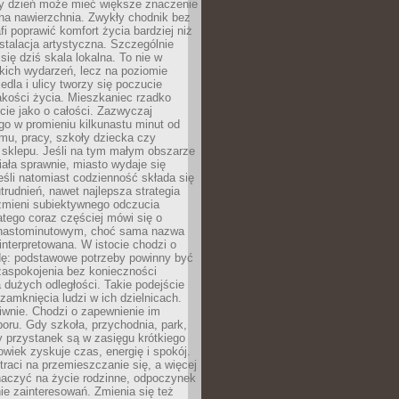
ny dzień może mieć większe znaczenie
na nawierzchnia. Zwykły chodnik bez
fi poprawić komfort życia bardziej niż
stalacja artystyczna. Szczególnie
 się dziś skala lokalna. To nie w
kich wydarzeń, lecz na poziomie
iedla i ulicy tworzy się poczucie
akości życia. Mieszkaniec rzadko
cie jako o całości. Zazwyczaj
o w promieniu kilkunastu minut od
mu, pracy, szkoły dziecka czy
 sklepu. Jeśli na tym małym obszarze
ała sprawnie, miasto wydaje się
eśli natomiast codzienność składa się
trudnień, nawet najlepsza strategia
 zmieni subiektywnego odczucia
latego coraz częściej mówi się o
tnastominutowym, choć sama nazwa
interpretowana. W istocie chodzi o
dę: podstawowe potrzeby powinny być
zaspokojenia bez konieczności
dużych odległości. Takie podejście
zamknięcia ludzi w ich dzielnicach.
iwnie. Chodzi o zapewnienie im
oru. Gdy szkoła, przychodnia, park,
y przystanek są w zasięgu krótkiego
owiek zyskuje czas, energię i spokój.
traci na przemieszczanie się, a więcej
aczyć na życie rodzinne, odpoczynek
nie zainteresowań. Zmienia się też