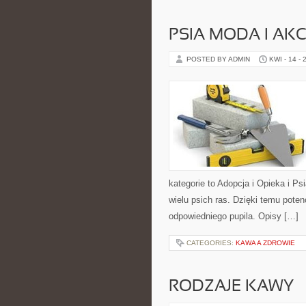
PSIA MODA I AK
POSTED BY ADMIN
KWI - 14 - 
kategorie to Adopcja i Opieka i Ps
wielu psich ras. Dzięki temu pot
odpowiedniego pupila. Opisy […]
CATEGORIES:
KAWA A ZDROWIE
RODZAJE KAWY