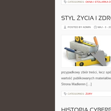
CATEGORIES:
OKNA I STOLARKA
STYL ŻYCIA I ZD
POSTED BY ADMIN
MAJ - 3 - 2
przypadkowy zbiór treści, lecz spó
wartość publikowanych materiałów. 
Strona Madlennn […]
CATEGORIES:
ŻORY
HISTORIA CYBER