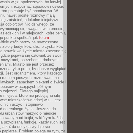
ania więzi społecznych, bo łatwiej
jomych, rozpoznać sąsiadów i oswoić
która przestaje być anonimowa. W
eniu nawet proste rozmowy mają
sę zaistnieć, a lokalne inicjatywy
dują odbiorców. Nic dziwnego, że
wymieniają się uwagami w internecie,
ąsiedzkich i w miejscach, które pełnią
go punktu spotkań, jak
forum
Wiele osób patrzy na nowoczesne
a zbiory budynków, ulic, przystanków i
ale prawdziwe życie miasta zaczyna się
 gdzie pojawia się człowiek ze swoimi
 nawykami, potrzebami i drobnymi
niami. Miasto nie jest przecież
rzoną tylko po to, by dobrze wyglądać
cji. Jest organizmem, który każdego
a ruchem pieszych, rozmowami na
ławkach, zapachem piekarni o świcie i
utobusów wracających późnym
 zajezdni. Dlatego najlepiej
e miejsca, które nie próbują na siłę
wać mieszkańców jednej wizji, lecz
 od nich uczyć i stopniowo
 do realnego życia. Jeszcze do
lu urbanistów marzyło o mieście
lanowanym od linijki, w którym każda
a przypisaną funkcję, każdy ruch jest
, a każda decyzja wydaje się
a papierze. Problem polega na tym, że