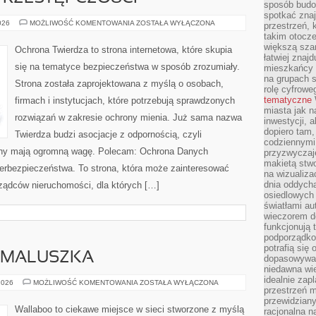
sposób budow
spotkać zna
HISTORIA
026
MOŻLIWOŚĆ KOMENTOWANIA
ZOSTAŁA WYŁĄCZONA
przestrzeń, 
CYBERPRZESTĘPCZOŚCI
takim otocz
większą szan
Ochrona Twierdza to strona internetowa, które skupia
łatwiej znaj
się na tematyce bezpieczeństwa w sposób zrozumiały.
mieszkańcy 
na grupach s
Strona została zaprojektowana z myślą o osobach,
rolę cyfrowe
tematyczne
firmach i instytucjach, które potrzebują sprawdzonych
miasta jak n
rozwiązań w zakresie ochrony mienia. Już sama nazwa
inwestycji, 
dopiero tam,
Twierdza budzi asocjacje z odpornością, czyli
codziennymi
rony mają ogromną wagę. Polecam: Ochrona Danych
przyzwyczaje
makietą stwo
rbezpieczeństwa. To strona, która może zainteresować
na wizualiza
dnia oddych
rządców nieruchomości, dla których […]
osiedlowych 
światłami a
wieczorem do
funkcjonują t
podporządko
potrafią się
 MALUSZKA
dopasowywać
niedawna wie
idealnie zap
WYPRAWKA
2026
MOŻLIWOŚĆ KOMENTOWANIA
ZOSTAŁA WYŁĄCZONA
przestrzeń m
DLA
MALUSZKA
przewidziany
Wallaboo to ciekawe miejsce w sieci stworzone z myślą
racjonalna n