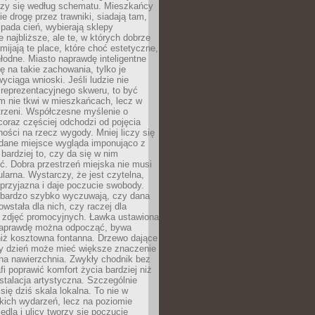
oczy się według schematu. Mieszkańcy
ie drogę przez trawniki, siadają tam,
 pada cień, wybierają sklepy
e najbliższe, ale te, w których dobrze
omijają te place, które choć estetyczne,
hłodne. Miasto naprawdę inteligentne
ię na takie zachowania, tylko je
wyciąga wnioski. Jeśli ludzie nie
 reprezentacyjnego skweru, to być
m nie tkwi w mieszkańcach, lecz w
trzeni. Współczesne myślenie o
coraz częściej odchodzi od pojęcia
ści na rzecz wygody. Mniej liczy się
 dane miejsce wygląda imponująco z
 bardziej to, czy da się w nim
ć. Dobra przestrzeń miejska nie musi
larna. Wystarczy, że jest czytelna,
przyjazna i daje poczucie swobody.
bardzo szybko wyczuwają, czy dana
owstała dla nich, czy raczej dla
 zdjęć promocyjnych. Ławka ustawiona
naprawdę można odpocząć, bywa
niż kosztowna fontanna. Drzewo dające
ny dzień może mieć większe znaczenie
na nawierzchnia. Zwykły chodnik bez
fi poprawić komfort życia bardziej niż
stalacja artystyczna. Szczególnie
 się dziś skala lokalna. To nie w
kich wydarzeń, lecz na poziomie
iedla i ulicy tworzy się poczucie