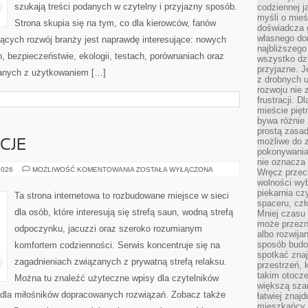
szukają treści podanych w czytelny i przyjazny sposób.
codziennej j
myśli o mieś
Strona skupia się na tym, co dla kierowców, fanów
doświadcza g
własnego do
jących rozwój branży jest naprawdę interesujące: nowych
najbliższego
, bezpieczeństwie, ekologii, testach, porównaniach oraz
wszystko dzi
przyjazne. J
anych z użytkowaniem […]
z drobnych u
rozwoju nie
frustracji. D
mieście pię
bywa różnie 
prostą zasa
możliwe do 
CJE
pokonywania 
nie oznacza 
RYTUAŁY
2026
MOŻLIWOŚĆ KOMENTOWANIA
ZOSTAŁA WYŁĄCZONA
Wręcz przec
I
wolności wyb
TRADYCJE
piekarnia cz
Ta strona internetowa to rozbudowane miejsce w sieci
spaceru, czł
dla osób, które interesują się strefą saun, wodną strefą
Mniej czasu 
może przezn
odpoczynku, jacuzzi oraz szeroko rozumianym
albo rozwija
sposób budow
komfortem codzienności. Serwis koncentruje się na
spotkać zna
zagadnieniach związanych z prywatną strefą relaksu.
przestrzeń, 
takim otocz
Można tu znaleźć użyteczne wpisy dla czytelników
większą szan
 dla miłośników dopracowanych rozwiązań. Zobacz także
łatwiej znaj
mieszkańcy 