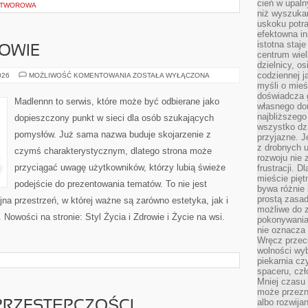
cień w upal
 OTWOROWA
niż wyszuka
uskoku potra
efektowna in
istotna staje
ROWIE
centrum wiel
dzielnicy, os
codziennej j
STYL
026
MOŻLIWOŚĆ KOMENTOWANIA
ZOSTAŁA WYŁĄCZONA
ŻYCIA
myśli o mieś
I
doświadcza g
ZDROWIE
Madlennn to serwis, które może być odbierane jako
własnego do
najbliższego
dopieszczony punkt w sieci dla osób szukających
wszystko dzi
pomysłów. Już sama nazwa buduje skojarzenie z
przyjazne. J
z drobnych u
czymś charakterystycznym, dlatego strona może
rozwoju nie
przyciągać uwagę użytkowników, którzy lubią świeże
frustracji. D
mieście pię
podejście do prezentowania tematów. To nie jest
bywa różnie 
prostą zasa
jna przestrzeń, w której ważne są zarówno estetyka, jak i
możliwe do 
Nowości na stronie: Styl Życia i Zdrowie i Życie na wsi.
pokonywania 
nie oznacza 
Wręcz przec
wolności wyb
piekarnia cz
spaceru, czł
Mniej czasu 
może przezn
albo rozwija
PRZESTĘPCZOŚCI