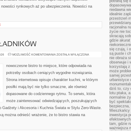
potrafią się
dopasowywać
a nowości rynkowych aż po ubezpieczenia. Nowości na
niedawna wie
idealnie zap
przestrzeń m
przewidziany
E
racjonalna n
życie nie t
skracają sob
gdzie akurat
KŁADNIKÓW
niekonieczni
się czują, i 
są puste i c
DRUGIE
026
MOŻLIWOŚĆ KOMENTOWANIA
ZOSTAŁA WYŁĄCZONA
nie obraża s
ŻYCIE
SKŁADNIKÓW
obserwuje i 
nowoczesne bistro to miejsce, które odpowiada na
korzystają z
może proble
potrzeby osobach ceniących wygodne rozwiązania.
samej przes
Strona internetowa opisuje charakter kuchni, w którym
urbanistyce 
monumentalno
posiłki mają być nie tylko smaczne, ale również
dziś to, czy
lotu ptaka, a
dopasowane do codziennego rytmu. To serwis, która
normalnie ży
może zainteresować odwiedzających, poszukujących
być spektaku
bezpieczna, 
o Gadżety i Akcesoria i Kuchnia Świata w Stylu Zero-Waste.
Mieszkańcy 
ą można odnieść wrażenie, że to bistro stawia na
inwestycja p
efektownych
tam, gdzie 
ważniejsza 