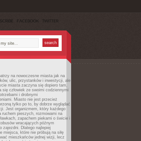
SCRIBE
FACEBOOK
TWITTER
patrzy na nowoczesne miasta jak na
ków, ulic, przystanków i inwestycji, ale
cie miasta zaczyna się dopiero tam,
a się człowiek ze swoimi codziennymi
otrzebami i drobnymi
niami. Miasto nie jest przecież
rzoną tylko po to, by dobrze wyglądać
cji. Jest organizmem, który każdego
a ruchem pieszych, rozmowami na
ławkach, zapachem piekarni o świcie i
utobusów wracających późnym
 zajezdni. Dlatego najlepiej
e miejsca, które nie próbują na siłę
wać mieszkańców jednej wizji, lecz