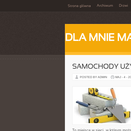
Archiwum
Drzwi
Strona główna
DLA MNIE M
SAMOCHODY UŻ
POSTED BY ADMIN
MAJ - 4 - 2
To miejsce w sieci, w którym mo