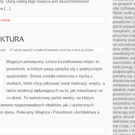
ety. Dużą zaletą tego miejsca jest wszechstronność
na grupach s
rolę cyfrowe
 w […]
Wiele osób 
zbiory budyn
 PICIE
prawdziwe ży
gdzie pojawi
nawykami, p
przyzwyczaje
EKTURA
makietą stwo
na wizualiza
dnia oddych
POLSKA
2026
MOŻLIWOŚĆ KOMENTOWANIA
ZOSTAŁA WYŁĄCZONA
osiedlowych 
ARCHITEKTURA
światłami a
Magazyn poświęcony sztuce kształtowania miejsc to
wieczorem do
funkcjonują t
przestrzeń, w którym pasja spotyka się z praktycznym
podporządko
spojrzeniem. Strona została stworzona z myślą o
potrafią się
dopasowywać
osobach, które chcą odkrywać świat realizacji, wnętrz, a
niedawna wie
idealnie zap
także tendencji wpływających na to, jak mieszkamy na
przestrzeń m
co dzień. To wartościowy portal wiedzy, na którym
przewidziany
racjonalna n
arówno rozpoznawalnych obiektów, jak i użytecznych
życie nie t
em domu. Polecamy Wnętrza i Przestrzeń i Architektura a
skracają sob
gdzie akurat
niekonieczni
się czują, i 
są puste i c
nie obraża s