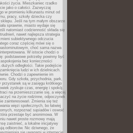
akości życia. Mieszkaniec rzadko
cie jako o całości. Zazwyczaj
o w promieniu kilkunastu minut od
mu, pracy, szkoły dziecka czy
 sklepu. Jeśli na tym małym obszarze
ała sprawnie, miasto wydaje się
eśli natomiast codzienność składa się
trudnień, nawet najlepsza strategia
 zmieni subiektywnego odczucia
latego coraz częściej mówi się o
tnastominutowym, choć sama nazwa
interpretowana. W istocie chodzi o
dę: podstawowe potrzeby powinny być
zaspokojenia bez konieczności
dużych odległości. Takie podejście
zamknięcia ludzi w ich dzielnicach.
iwnie. Chodzi o zapewnienie im
oru. Gdy szkoła, przychodnia, park,
y przystanek są w zasięgu krótkiego
owiek zyskuje czas, energię i spokój.
traci na przemieszczanie się, a więcej
aczyć na życie rodzinne, odpoczynek
nie zainteresowań. Zmienia się też
ania więzi społecznych, bo łatwiej
jomych, rozpoznać sąsiadów i oswoić
która przestaje być anonimowa. W
eniu nawet proste rozmowy mają
sę zaistnieć, a lokalne inicjatywy
dują odbiorców. Nic dziwnego, że
wymieniają się uwagami w internecie,