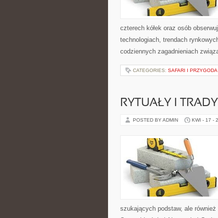
czterech kółek oraz osób obserwu
technologiach, trendach rynkowych
codziennych zagadnieniach związ
CATEGORIES:
SAFARI I PRZYGODA
RYTUAŁY I TRADY
POSTED BY ADMIN
KWI - 17 - 
szukających podstaw, ale również