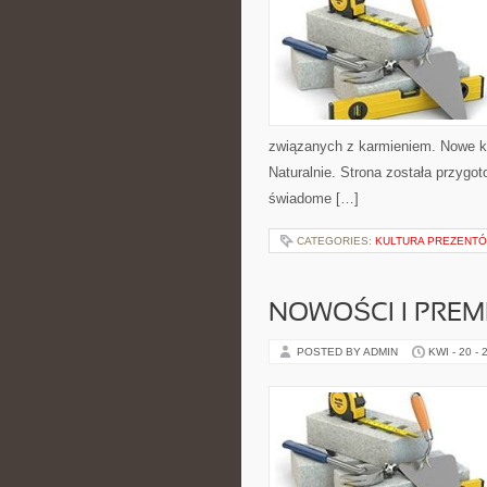
związanych z karmieniem. Nowe ka
Naturalnie. Strona została przyg
świadome […]
CATEGORIES:
KULTURA PREZENTÓ
NOWOŚCI I PREM
POSTED BY ADMIN
KWI - 20 - 