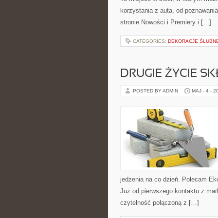
korzystania z auta, od poznawani
stronie Nowości i Premiery i […]
CATEGORIES:
DEKORACJE ŚLUBN
DRUGIE ŻYCIE S
POSTED BY ADMIN
MAJ - 4 - 2
jedzenia na co dzień. Polecam Ek
Już od pierwszego kontaktu z mark
czytelność połączoną z […]