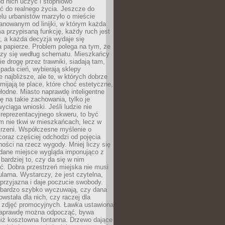
 od nich uczyć i stopniowo
 do realnego życia. Jeszcze do
lu urbanistów marzyło o mieście
lanowanym od linijki, w którym każda
a przypisaną funkcję, każdy ruch jest
, a każda decyzja wydaje się
a papierze. Problem polega na tym, że
oczy się według schematu. Mieszkańcy
ie drogę przez trawniki, siadają tam,
 pada cień, wybierają sklepy
e najbliższe, ale te, w których dobrze
omijają te place, które choć estetyczne,
hłodne. Miasto naprawdę inteligentne
ię na takie zachowania, tylko je
wyciąga wnioski. Jeśli ludzie nie
 reprezentacyjnego skweru, to być
m nie tkwi w mieszkańcach, lecz w
trzeni. Współczesne myślenie o
coraz częściej odchodzi od pojęcia
ści na rzecz wygody. Mniej liczy się
 dane miejsce wygląda imponująco z
 bardziej to, czy da się w nim
ć. Dobra przestrzeń miejska nie musi
larna. Wystarczy, że jest czytelna,
przyjazna i daje poczucie swobody.
bardzo szybko wyczuwają, czy dana
owstała dla nich, czy raczej dla
 zdjęć promocyjnych. Ławka ustawiona
naprawdę można odpocząć, bywa
niż kosztowna fontanna. Drzewo dające