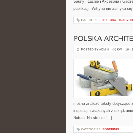
Sauny i Łaźnie i Akcesoria i Gadż
publikacji. Witryna nie zamyka się
CATEGORIES:
KULTURA I TRADYCJE
POLSKA ARCHIT
POSTED BY ADMIN
KWI - 16 - 
można znaleźć teksty dotyczące z
inspiracji związanych z urządzani
Natura. Na stronie […]
CATEGORIES:
ROBDRINKI