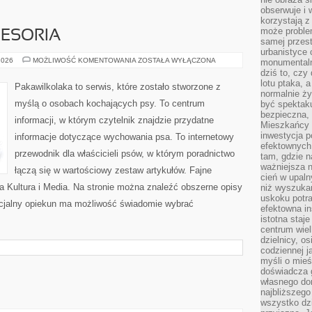
obserwuje i 
korzystają z
może proble
CESORIA
samej przes
urbanistyce 
PSIA
2026
MOŻLIWOŚĆ KOMENTOWANIA
ZOSTAŁA WYŁĄCZONA
monumentalno
MODA
dziś to, czy
I
lotu ptaka, a
AKCESORIA
Pakawilkolaka to serwis, które zostało stworzone z
normalnie ży
myślą o osobach kochających psy. To centrum
być spektaku
bezpieczna, 
informacji, w którym czytelnik znajdzie przydatne
Mieszkańcy 
inwestycja p
informacje dotyczące wychowania psa. To internetowy
efektownych
przewodnik dla właścicieli psów, w którym poradnictwo
tam, gdzie 
ważniejsza 
łączą się w wartościowy zestaw artykułów. Fajne
cień w upal
ia Kultura i Media. Na stronie można znaleźć obszerne opisy
niż wyszuka
uskoku potra
encjalny opiekun ma możliwość świadomie wybrać
efektowna in
istotna staje
centrum wiel
dzielnicy, os
codziennej j
myśli o mieś
doświadcza g
własnego do
najbliższego
wszystko dzi