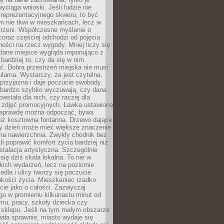
wyciąga wnioski. Jeśli ludzie nie
 reprezentacyjnego skweru, to być
m nie tkwi w mieszkańcach, lecz w
trzeni. Współczesne myślenie o
coraz częściej odchodzi od pojęcia
ści na rzecz wygody. Mniej liczy się
 dane miejsce wygląda imponująco z
 bardziej to, czy da się w nim
ć. Dobra przestrzeń miejska nie musi
larna. Wystarczy, że jest czytelna,
przyjazna i daje poczucie swobody.
bardzo szybko wyczuwają, czy dana
owstała dla nich, czy raczej dla
 zdjęć promocyjnych. Ławka ustawiona
naprawdę można odpocząć, bywa
niż kosztowna fontanna. Drzewo dające
ny dzień może mieć większe znaczenie
na nawierzchnia. Zwykły chodnik bez
fi poprawić komfort życia bardziej niż
stalacja artystyczna. Szczególnie
 się dziś skala lokalna. To nie w
kich wydarzeń, lecz na poziomie
iedla i ulicy tworzy się poczucie
akości życia. Mieszkaniec rzadko
cie jako o całości. Zazwyczaj
o w promieniu kilkunastu minut od
mu, pracy, szkoły dziecka czy
 sklepu. Jeśli na tym małym obszarze
ała sprawnie, miasto wydaje się