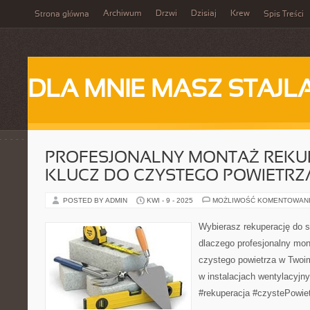
Archiwum
Drzwi
Dzisiaj
Krew
Strona główna
Spis Treści
DLA MNIE MASZ STAJL
PROFESJONALNY MONTAŻ REKUP
KLUCZ DO CZYSTEGO POWIETRZ
POSTED BY ADMIN
KWI - 9 - 2025
MOŻLIWOŚĆ KOMENTOWAN
Wybierasz rekuperację do 
dlaczego profesjonalny mon
czystego powietrza w Twoi
w instalacjach wentylacyjny
#rekuperacja #czystePowie