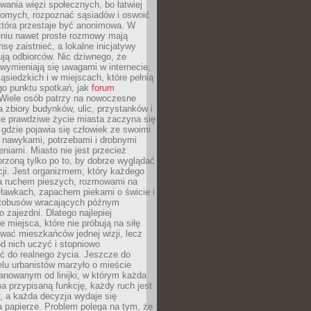
ania więzi społecznych, bo łatwiej
jomych, rozpoznać sąsiadów i oswoić
która przestaje być anonimowa. W
eniu nawet proste rozmowy mają
sę zaistnieć, a lokalne inicjatywy
dują odbiorców. Nic dziwnego, że
wymieniają się uwagami w internecie,
ąsiedzkich i w miejscach, które pełnią
go punktu spotkań, jak
forum
Wiele osób patrzy na nowoczesne
a zbiory budynków, ulic, przystanków i
ale prawdziwe życie miasta zaczyna się
 gdzie pojawia się człowiek ze swoimi
 nawykami, potrzebami i drobnymi
niami. Miasto nie jest przecież
rzoną tylko po to, by dobrze wyglądać
cji. Jest organizmem, który każdego
a ruchem pieszych, rozmowami na
ławkach, zapachem piekarni o świcie i
utobusów wracających późnym
 zajezdni. Dlatego najlepiej
e miejsca, które nie próbują na siłę
wać mieszkańców jednej wizji, lecz
 od nich uczyć i stopniowo
 do realnego życia. Jeszcze do
lu urbanistów marzyło o mieście
lanowanym od linijki, w którym każda
a przypisaną funkcję, każdy ruch jest
, a każda decyzja wydaje się
a papierze. Problem polega na tym, że