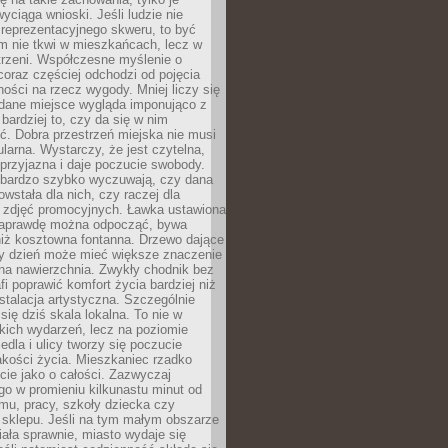
wyciąga wnioski. Jeśli ludzie nie
 reprezentacyjnego skweru, to być
m nie tkwi w mieszkańcach, lecz w
trzeni. Współczesne myślenie o
coraz częściej odchodzi od pojęcia
ści na rzecz wygody. Mniej liczy się
 dane miejsce wygląda imponująco z
 bardziej to, czy da się w nim
ć. Dobra przestrzeń miejska nie musi
larna. Wystarczy, że jest czytelna,
przyjazna i daje poczucie swobody.
bardzo szybko wyczuwają, czy dana
owstała dla nich, czy raczej dla
 zdjęć promocyjnych. Ławka ustawiona
naprawdę można odpocząć, bywa
niż kosztowna fontanna. Drzewo dające
ny dzień może mieć większe znaczenie
na nawierzchnia. Zwykły chodnik bez
fi poprawić komfort życia bardziej niż
stalacja artystyczna. Szczególnie
 się dziś skala lokalna. To nie w
kich wydarzeń, lecz na poziomie
iedla i ulicy tworzy się poczucie
akości życia. Mieszkaniec rzadko
cie jako o całości. Zazwyczaj
o w promieniu kilkunastu minut od
mu, pracy, szkoły dziecka czy
 sklepu. Jeśli na tym małym obszarze
ała sprawnie, miasto wydaje się