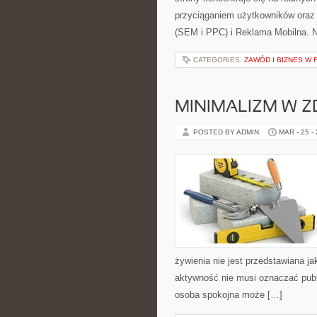
przyciąganiem użytkowników oraz
(SEM i PPC) i Reklama Mobilna. N
CATEGORIES:
ZAWÓD I BIZNES W 
MINIMALIZM W Z
POSTED BY ADMIN
MAR - 25 -
żywienia nie jest przedstawiana j
aktywność nie musi oznaczać publi
osoba spokojna może […]