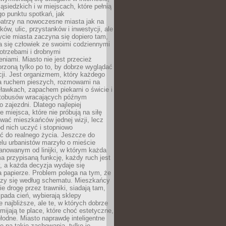
ąsiedzkich i w miejscach, które pełnią
go punktu spotkań, jak
patrzy na nowoczesne miasta jak na
ków, ulic, przystanków i inwestycji, ale
cie miasta zaczyna się dopiero tam,
a się człowiek ze swoimi codziennymi
otrzebami i drobnymi
niami. Miasto nie jest przecież
rzoną tylko po to, by dobrze wyglądać
cji. Jest organizmem, który każdego
a ruchem pieszych, rozmowami na
ławkach, zapachem piekarni o świcie i
utobusów wracających późnym
 zajezdni. Dlatego najlepiej
e miejsca, które nie próbują na siłę
wać mieszkańców jednej wizji, lecz
 od nich uczyć i stopniowo
 do realnego życia. Jeszcze do
lu urbanistów marzyło o mieście
lanowanym od linijki, w którym każda
a przypisaną funkcję, każdy ruch jest
, a każda decyzja wydaje się
a papierze. Problem polega na tym, że
oczy się według schematu. Mieszkańcy
ie drogę przez trawniki, siadają tam,
 pada cień, wybierają sklepy
e najbliższe, ale te, w których dobrze
omijają te place, które choć estetyczne,
hłodne. Miasto naprawdę inteligentne
ię na takie zachowania, tylko je