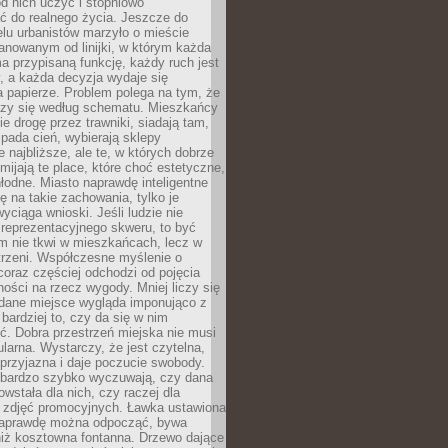
 od nich uczyć i stopniowo
 do realnego życia. Jeszcze do
lu urbanistów marzyło o mieście
lanowanym od linijki, w którym każda
a przypisaną funkcję, każdy ruch jest
, a każda decyzja wydaje się
a papierze. Problem polega na tym, że
oczy się według schematu. Mieszkańcy
ie drogę przez trawniki, siadają tam,
 pada cień, wybierają sklepy
e najbliższe, ale te, w których dobrze
omijają te place, które choć estetyczne,
hłodne. Miasto naprawdę inteligentne
ię na takie zachowania, tylko je
wyciąga wnioski. Jeśli ludzie nie
 reprezentacyjnego skweru, to być
m nie tkwi w mieszkańcach, lecz w
trzeni. Współczesne myślenie o
coraz częściej odchodzi od pojęcia
ści na rzecz wygody. Mniej liczy się
 dane miejsce wygląda imponująco z
 bardziej to, czy da się w nim
ć. Dobra przestrzeń miejska nie musi
larna. Wystarczy, że jest czytelna,
przyjazna i daje poczucie swobody.
bardzo szybko wyczuwają, czy dana
owstała dla nich, czy raczej dla
 zdjęć promocyjnych. Ławka ustawiona
naprawdę można odpocząć, bywa
niż kosztowna fontanna. Drzewo dające