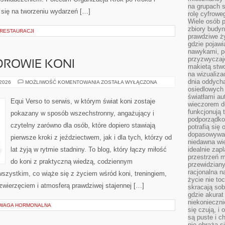
na grupach s
się na tworzeniu wydarzeń […]
rolę cyfrowe
Wiele osób 
zbiory budyn
 RESTAURACJI
prawdziwe ży
gdzie pojawi
nawykami, p
przyzwyczaje
ZDROWIE KONI
makietą stwo
na wizualiza
dnia oddych
PIELĘGNACJA
 2026
MOŻLIWOŚĆ KOMENTOWANIA
ZOSTAŁA WYŁĄCZONA
I
osiedlowych 
ZDROWIE
światłami a
KONI
Equi Verso to serwis, w którym świat koni zostaje
wieczorem do
funkcjonują t
pokazany w sposób wszechstronny, angażujący i
podporządko
czytelny zarówno dla osób, które dopiero stawiają
potrafią się
dopasowywać
pierwsze kroki z jeździectwem, jak i dla tych, którzy od
niedawna wie
lat żyją w rytmie stadniny. To blog, który łączy miłość
idealnie zap
przestrzeń m
do koni z praktyczną wiedzą, codziennym
przewidziany
racjonalna n
szystkim, co wiąże się z życiem wśród koni, treningiem,
życie nie t
 zwierzęciem i atmosferą prawdziwej stajennej […]
skracają sob
gdzie akurat
niekonieczni
WAGA HORMONALNA
się czują, i 
są puste i c
nie obraża s