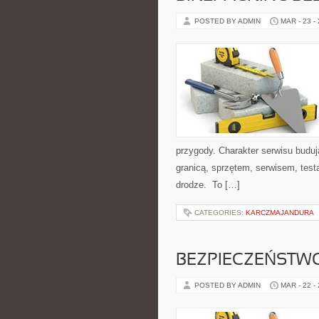
POSTED BY ADMIN
MAR - 23 -
przygody. Charakter serwisu budu
granicą, sprzętem, serwisem, test
drodze. To […]
CATEGORIES:
KARCZMAJANDURA
BEZPIECZEŃSTW
POSTED BY ADMIN
MAR - 22 -