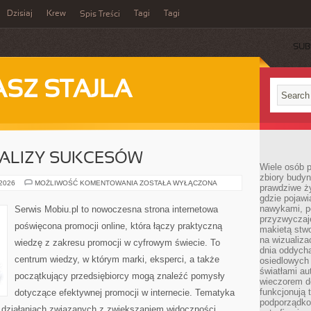
Dzisiaj
Krew
Tagi
Tagi
Spis Treści
SUB
ASZ STAJLA
NALIZY SUKCESÓW
Wiele osób 
zbiory budyn
CASE
 2026
MOŻLIWOŚĆ KOMENTOWANIA
ZOSTAŁA WYŁĄCZONA
prawdziwe ży
STUDY
gdzie pojawi
I
ANALIZY
nawykami, p
Serwis Mobiu.pl to nowoczesna strona internetowa
SUKCESÓW
przyzwyczaje
poświęcona promocji online, która łączy praktyczną
makietą stwo
na wizualiza
wiedzę z zakresu promocji w cyfrowym świecie. To
dnia oddych
centrum wiedzy, w którym marki, eksperci, a także
osiedlowych 
światłami a
początkujący przedsiębiorcy mogą znaleźć pomysły
wieczorem do
funkcjonują t
dotyczące efektywnej promocji w internecie. Tematyka
podporządko
h działaniach związanych z zwiększaniem widoczności,