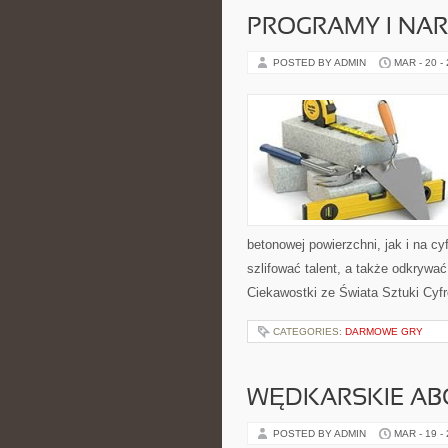
PROGRAMY I NAR
POSTED BY ADMIN
MAR - 20 -
betonowej powierzchni, jak i na cy
szlifować talent, a także odkrywać
Ciekawostki ze Świata Sztuki Cyfr
CATEGORIES:
DARMOWE GRY
WĘDKARSKIE ABC
POSTED BY ADMIN
MAR - 19 -