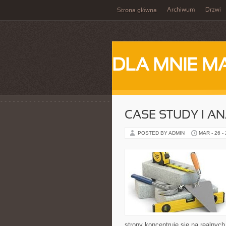
Archiwum
Drzwi
Strona główna
DLA MNIE M
CASE STUDY I A
POSTED BY ADMIN
MAR - 26 -
strony koncentruje się na realnyc