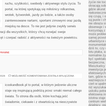
życie nie t
ruchu, szybkości, swobody i aktywnego stylu życia. To
skracają sob
portal, na której spotykają się miłośnicy rolkarstwa,
gdzie akurat
niekonieczni
wrotek, łyżworolek, jazdy po lodzie, a także osoby
się czują, i 
są puste i c
zainteresowane nartami, sportami zimowymi oraz jazdą
nie obraża s
miejską na desce. To nie jest jedynie zwykły serwis
obserwuje i 
korzystają z
iracji dla wszystkich, którzy chcą rozwijać swoje
może proble
t i czerpać radość z aktywności na świeżym powietrzu.
samej przes
urbanistyce 
monumentalno
dziś to, czy
lotu ptaka, a
PRAWNE
normalnie ży
być spektaku
bezpieczna, 
Mieszkańcy 
inwestycja p
efektownych
INNE
 2026
MOŻLIWOŚĆ KOMENTOWANIA
ZOSTAŁA WYŁĄCZONA
tam, gdzie 
PUBLIKACJE
ważniejsza 
cień w upal
icookandbook.pl to portal, w którym jedzenie uliczne
niż wyszuka
staje się inspirującą podróżą przez smaki niemal całego
uskoku potra
efektowna in
świata. To strona dla osób, które kochają jeść
istotna staje
centrum wiel
świadomie, ciekawie i z otwartością na nieoczywiste
dzielnicy, os