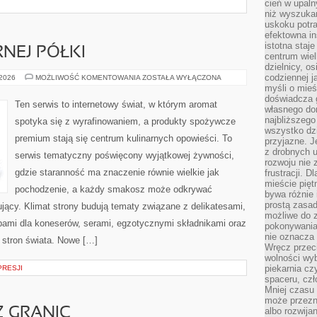
cień w upal
niż wyszuka
uskoku potra
efektowna in
istotna staje
NEJ PÓŁKI
centrum wiel
dzielnicy, os
codziennej j
PRODUKTY
 2026
MOŻLIWOŚĆ KOMENTOWANIA
ZOSTAŁA WYŁĄCZONA
Z
myśli o mieś
GÓRNEJ
doświadcza g
PÓŁKI
Ten serwis to internetowy świat, w którym aromat
własnego do
najbliższego
spotyka się z wyrafinowaniem, a produkty spożywcze
wszystko dzi
premium stają się centrum kulinarnych opowieści. To
przyjazne. J
z drobnych u
serwis tematyczny poświęcony wyjątkowej żywności,
rozwoju nie
gdzie staranność ma znaczenie równie wielkie jak
frustracji. D
mieście pię
pochodzenie, a każdy smakosz może odkrywać
bywa różnie 
prostą zasa
ujący. Klimat strony budują tematy związane z delikatesami,
możliwe do 
bami dla koneserów, serami, egzotycznymi składnikami oraz
pokonywania 
nie oznacza 
h stron świata. Nowe […]
Wręcz przec
wolności wyb
piekarnia cz
PRESJI
spaceru, czł
Mniej czasu 
może przezn
Z GRANIC
albo rozwija