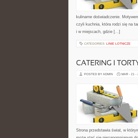
kulinarne doświadczenie. Motywem
czyli kuchnia, która rodzi się na
i w miejscach, gdzie […]
CATEGORIES:
LINIE LOTNICZE
CATERING I TORT
POSTED BY ADMIN
MAR - 21 -
Strona przedstawia świat, w któr
może stać się niezapomnianym do