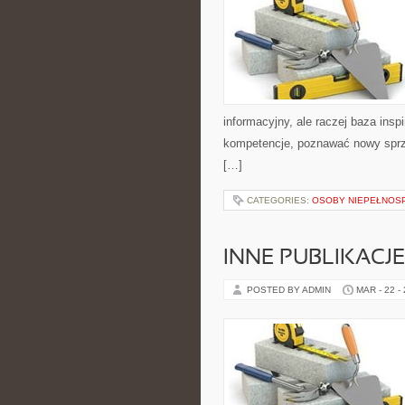
informacyjny, ale raczej baza insp
kompetencje, poznawać nowy sprzę
[…]
CATEGORIES:
OSOBY NIEPEŁNOS
INNE PUBLIKACJE
POSTED BY ADMIN
MAR - 22 -