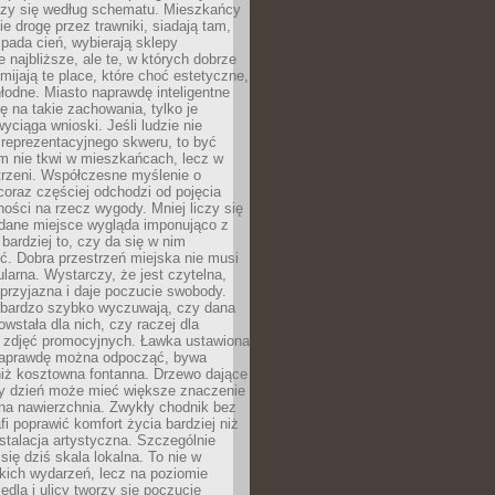
oczy się według schematu. Mieszkańcy
ie drogę przez trawniki, siadają tam,
 pada cień, wybierają sklepy
e najbliższe, ale te, w których dobrze
omijają te place, które choć estetyczne,
hłodne. Miasto naprawdę inteligentne
ię na takie zachowania, tylko je
wyciąga wnioski. Jeśli ludzie nie
 reprezentacyjnego skweru, to być
m nie tkwi w mieszkańcach, lecz w
trzeni. Współczesne myślenie o
coraz częściej odchodzi od pojęcia
ści na rzecz wygody. Mniej liczy się
 dane miejsce wygląda imponująco z
 bardziej to, czy da się w nim
ć. Dobra przestrzeń miejska nie musi
larna. Wystarczy, że jest czytelna,
przyjazna i daje poczucie swobody.
bardzo szybko wyczuwają, czy dana
owstała dla nich, czy raczej dla
 zdjęć promocyjnych. Ławka ustawiona
naprawdę można odpocząć, bywa
niż kosztowna fontanna. Drzewo dające
ny dzień może mieć większe znaczenie
na nawierzchnia. Zwykły chodnik bez
fi poprawić komfort życia bardziej niż
stalacja artystyczna. Szczególnie
 się dziś skala lokalna. To nie w
kich wydarzeń, lecz na poziomie
iedla i ulicy tworzy się poczucie