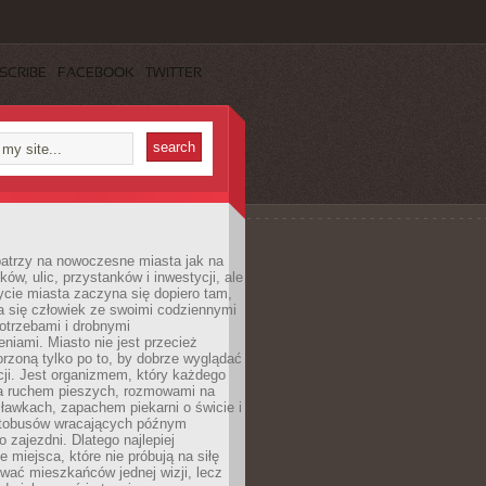
SCRIBE
FACEBOOK
TWITTER
patrzy na nowoczesne miasta jak na
ków, ulic, przystanków i inwestycji, ale
cie miasta zaczyna się dopiero tam,
a się człowiek ze swoimi codziennymi
otrzebami i drobnymi
niami. Miasto nie jest przecież
rzoną tylko po to, by dobrze wyglądać
cji. Jest organizmem, który każdego
a ruchem pieszych, rozmowami na
ławkach, zapachem piekarni o świcie i
utobusów wracających późnym
 zajezdni. Dlatego najlepiej
e miejsca, które nie próbują na siłę
wać mieszkańców jednej wizji, lecz