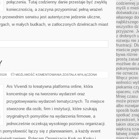
połączenia. Tutaj codzienny danie przestaje być zwykłą
codziennej j
myśli o mieś
koniecznością, a zaczyna przypominać pełną wrażeń
doświadcza g
 przewodnim serwisu jest autentyczne jedzenie uliczne,
własnego do
najbliższego
 targach, w małych budkach, w zatłoczonych dzielnicach miast
wszystko dzi
przyjazne. J
z drobnych u
rozwoju nie
frustracji. D
mieście pię
bywa różnie 
prostą zasa
Y
możliwe do 
pokonywania 
nie oznacza 
CATERING
 2026
MOŻLIWOŚĆ KOMENTOWANIA
ZOSTAŁA WYŁĄCZONA
Wręcz przec
I
TORTY
wolności wyb
Ars Vivendi to kreatywna platforma online, która
piekarnia cz
spaceru, czł
koncentruje się na tworzeniu wydarzeń oraz
Mniej czasu 
może przezn
przygotowywaniu wydarzeń tematycznych. To miejsce
albo rozwija
stworzone dla osób, firm i instytucji, które szukają
sposób budow
spotkać zna
oryginalnych pomysłów na wydarzenia firmowe, a
przestrzeń, 
jednocześnie oczekują wysokiego poziomu organizacji.
takim otocz
większą szan
ym pomysłowość łączy się z planowaniem, a każdy event
łatwiej znaj
mieszkańcy 
świadczeniem. Polecam Organizacja Krok po Kroku i