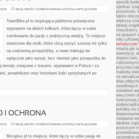
sposób budow
spotkać zna
BIKEPACKING
 2026
MOŻLIWOŚĆ KOMENTOWANIA
ZOSTAŁA WYŁĄCZONA
przestrzeń, 
BEZ
takim otocz
GRANIC
większą szan
TeamBike.pl to inspirująca platforma poświęcona
łatwiej znaj
wyprawom na dwóch kółkach, która łączy w sobie
mieszkańcy 
na grupach s
zamiłowanie do jazdy z praktyczną wiedzą. To miejsce
rolę cyfrowe
stworzone dla osób, które chcą ruszyć szerzej niż tylko
tematyczne
miasta jak n
na codzienną przejażdżkę, a rower traktują nie
inwestycji, 
dopiero tam,
wyłącznie jako sprzęt, lecz również jako przepustkę do
codziennymi
ją tematy związane z trasami, wyprawami w Polsce i za
przyzwyczaje
makietą stwo
ami, poradnikami oraz historiami ludzi spotykanych po
na wizualiza
dnia oddych
osiedlowych 
światłami a
wieczorem do
funkcjonują t
podporządko
potrafią się
O I OCHRONA
dopasowywać
niedawna wie
idealnie zap
BEZPIECZEŃSTWO
 2026
MOŻLIWOŚĆ KOMENTOWANIA
ZOSTAŁA WYŁĄCZONA
przestrzeń m
I
OCHRONA
przewidziany
Micoplus.pl to miejsce, które łączy w sobie pasję do
racjonalna n