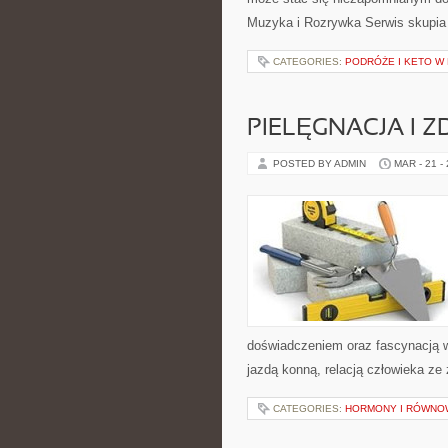
Muzyka i Rozrywka Serwis skupia 
CATEGORIES:
PODRÓŻE I KETO W
PIELĘGNACJA I 
POSTED BY ADMIN
MAR - 21 -
doświadczeniem oraz fascynacją w
jazdą konną, relacją człowieka ze
CATEGORIES:
HORMONY I RÓWNO