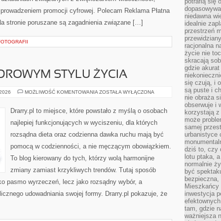
potrafią się
dopasowywać
 prowadzeniem promocji cyfrowej. Polecam Reklama Płatna
niedawna wie
a stronie poruszane są zagadnienia związane […]
idealnie zap
przestrzeń m
przewidziany
FOTOGRAFII
racjonalna n
życie nie t
skracają sob
gdzie akurat
DROWYM STYLU ŻYCIA
niekonieczni
się czują, i 
są puste i c
MINIMALIZM
 2026
MOŻLIWOŚĆ KOMENTOWANIA
ZOSTAŁA WYŁĄCZONA
nie obraża s
W
ZDROWYM
obserwuje i 
STYLU
Drarry.pl to miejsce, które powstało z myślą o osobach
korzystają z
ŻYCIA
może proble
najlepiej funkcjonujących w wyciszeniu, dla których
samej przes
rozsądna dieta oraz codzienna dawka ruchu mają być
urbanistyce 
monumentalno
pomocą w codzienności, a nie męczącym obowiązkiem.
dziś to, czy
lotu ptaka, a
To blog kierowany do tych, którzy wolą harmonijne
normalnie ży
zmiany zamiast krzykliwych trendów. Tutaj sposób
być spektaku
bezpieczna, 
ako pasmo wyrzeczeń, lecz jako rozsądny wybór, a
Mieszkańcy 
cznego udowadniania swojej formy. Drarry.pl pokazuje, że
inwestycja p
efektownych
tam, gdzie 
ważniejsza 