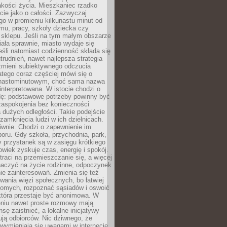
akości życia. Mieszkaniec rzadko
cie jako o całości. Zazwyczaj
o w promieniu kilkunastu minut od
mu, pracy, szkoły dziecka czy
 sklepu. Jeśli na tym małym obszarze
ała sprawnie, miasto wydaje się
eśli natomiast codzienność składa się
trudnień, nawet najlepsza strategia
 zmieni subiektywnego odczucia
latego coraz częściej mówi się o
tnastominutowym, choć sama nazwa
interpretowana. W istocie chodzi o
dę: podstawowe potrzeby powinny być
zaspokojenia bez konieczności
dużych odległości. Takie podejście
zamknięcia ludzi w ich dzielnicach.
iwnie. Chodzi o zapewnienie im
oru. Gdy szkoła, przychodnia, park,
y przystanek są w zasięgu krótkiego
owiek zyskuje czas, energię i spokój.
traci na przemieszczanie się, a więcej
aczyć na życie rodzinne, odpoczynek
nie zainteresowań. Zmienia się też
ania więzi społecznych, bo łatwiej
jomych, rozpoznać sąsiadów i oswoić
która przestaje być anonimowa. W
eniu nawet proste rozmowy mają
sę zaistnieć, a lokalne inicjatywy
dują odbiorców. Nic dziwnego, że
wymieniają się uwagami w internecie,