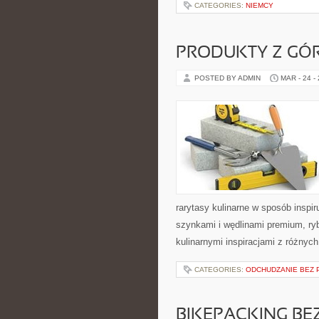
CATEGORIES:
NIEMCY
PRODUKTY Z GÓR
POSTED BY ADMIN
MAR - 24 -
rarytasy kulinarne w sposób inspir
szynkami i wędlinami premium, ry
kulinarnymi inspiracjami z różnyc
CATEGORIES:
ODCHUDZANIE BEZ 
BIKEPACKING BE