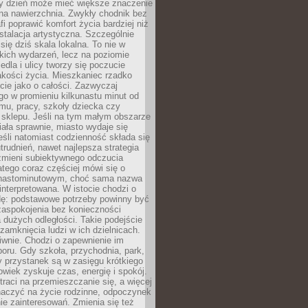
ny dzień może mieć większe znaczenie
na nawierzchnia. Zwykły chodnik bez
fi poprawić komfort życia bardziej niż
stalacja artystyczna. Szczególnie
 się dziś skala lokalna. To nie w
kich wydarzeń, lecz na poziomie
iedla i ulicy tworzy się poczucie
akości życia. Mieszkaniec rzadko
cie jako o całości. Zazwyczaj
o w promieniu kilkunastu minut od
mu, pracy, szkoły dziecka czy
 sklepu. Jeśli na tym małym obszarze
ała sprawnie, miasto wydaje się
eśli natomiast codzienność składa się
trudnień, nawet najlepsza strategia
 zmieni subiektywnego odczucia
latego coraz częściej mówi się o
tnastominutowym, choć sama nazwa
interpretowana. W istocie chodzi o
dę: podstawowe potrzeby powinny być
zaspokojenia bez konieczności
dużych odległości. Takie podejście
zamknięcia ludzi w ich dzielnicach.
iwnie. Chodzi o zapewnienie im
oru. Gdy szkoła, przychodnia, park,
y przystanek są w zasięgu krótkiego
owiek zyskuje czas, energię i spokój.
traci na przemieszczanie się, a więcej
aczyć na życie rodzinne, odpoczynek
nie zainteresowań. Zmienia się też