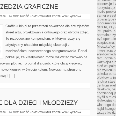
obserwuje i 
ZĘDZIA GRAFICZNE
korzystają z
może proble
samej przes
PROGRAMY
 2026
MOŻLIWOŚĆ KOMENTOWANIA
ZOSTAŁA WYŁĄCZONA
I
urbanistyce 
NARZĘDZIA
monumentalno
GRAFICZNE
Graffiti-lubin.pl to przestrzeń stworzone dla entuzjastów
dziś to, czy
lotu ptaka, a
street artu, projektowania cyfrowego oraz obróbki zdjęć.
normalnie ży
To rozbudowane kompendium, w którym łączy się
być spektaku
bezpieczna, 
artystyczny charakter miejskiej ekspresji z
Mieszkańcy 
inwestycja p
możliwościami nowoczesnego oprogramowania. Portal
efektownych
pokazuje, że kreatywność może rozkwitać zarówno na
tam, gdzie 
ważniejsza 
frowym płótnie. To portal dla osób, które chcą kreować,
cień w upal
 nowe kierunki w świecie koloru. Nowości na stronie to
niż wyszuka
uskoku potra
owej i […]
efektowna in
istotna staje
centrum wiel
dzielnicy, os
codziennej j
myśli o mieś
doświadcza g
 DLA DZIECI I MŁODZIEŻY
własnego do
najbliższego
WĘDKARSKIE
wszystko dzi
 2026
MOŻLIWOŚĆ KOMENTOWANIA
ZOSTAŁA WYŁĄCZONA
ABC