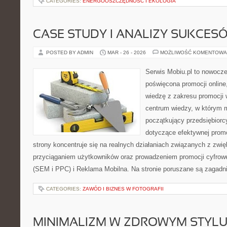
CATEGORIES:
ENERGOOSZCZĘDNOŚĆ I EKOLOGIA
CASE STUDY I ANALIZY SUKCES
POSTED BY ADMIN
MAR - 26 - 2026
MOŻLIWOŚĆ KOMENTOWA
Serwis Mobiu.pl to nowocze
poświęcona promocji online
wiedzę z zakresu promocji 
centrum wiedzy, w którym m
początkujący przedsiębior
dotyczące efektywnej promo
strony koncentruje się na realnych działaniach związanych z zwi
przyciąganiem użytkowników oraz prowadzeniem promocji cyfrow
(SEM i PPC) i Reklama Mobilna. Na stronie poruszane są zagadn
CATEGORIES:
ZAWÓD I BIZNES W FOTOGRAFII
MINIMALIZM W ZDROWYM STYLU