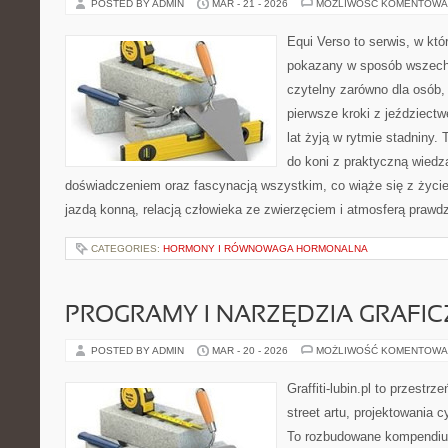
POSTED BY ADMIN
MAR - 21 - 2026
MOŻLIWOŚĆ KOMENTOWA
Equi Verso to serwis, w któ
pokazany w sposób wszechs
czytelny zarówno dla osób, 
pierwsze kroki z jeździectwe
lat żyją w rytmie stadniny. 
do koni z praktyczną wied
doświadczeniem oraz fascynacją wszystkim, co wiąże się z życie
jazdą konną, relacją człowieka ze zwierzęciem i atmosferą prawdz
CATEGORIES:
HORMONY I RÓWNOWAGA HORMONALNA
PROGRAMY I NARZĘDZIA GRAFIC
POSTED BY ADMIN
MAR - 20 - 2026
MOŻLIWOŚĆ KOMENTOWA
Graffiti-lubin.pl to przestr
street artu, projektowania 
To rozbudowane kompendium