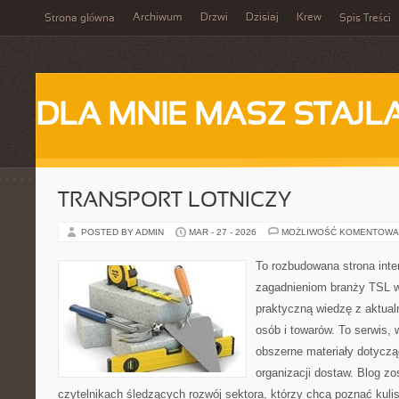
Archiwum
Drzwi
Dzisiaj
Krew
Strona główna
Spis Treści
DLA MNIE MASZ STAJL
TRANSPORT LOTNICZY
POSTED BY ADMIN
MAR - 27 - 2026
MOŻLIWOŚĆ KOMENTOWA
To rozbudowana strona int
zagadnieniom branży TSL w
praktyczną wiedzę z aktua
osób i towarów. To serwis, 
obszerne materiały dotyczą
organizacji dostaw. Blog zo
czytelnikach śledzących rozwój sektora, którzy chcą poznać kuli