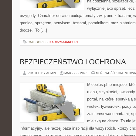
na codzienną przejażdżkę, a
wyłącznie jako sprzęt, lecz
przygody. Charakter serwisu budują tematy związane z trasami, 
granicą, sprzętem, serwisem, testami, poradnikami oraz historiam
drodze. To […]
CATEGORIES:
KARCZMAJANDURA
BEZPIECZEŃSTWO I OCHRONA
POSTED BY ADMIN
MAR - 22 - 2026
MOŻLIWOŚĆ KOMENTOWA
Micoplus.pl to miejsce, któ
ruchu, szybkości, swobody 
portal, na której spotykają 
wrotek, łyżworolek, jazdy p
zainteresowane nartami, sp
miejską na desce. To nie je
informacyjny, ale raczej baza inspiracji dla wszystkich, którzy ch
kompetencje, poznawać nowy sprzęt i czerpać radość z aktywnoś