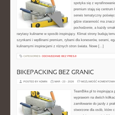
spotyka się z wyrafinowan
premium stają się centrum 
serwis tematyczny poświęc
gdzie staranność ma znacze
pochodzenie, a każdy sma
rarytasy kulinarne w sposób inspirujący. Klimat strony budują te
szynkami i wędlinami premium, rybami dla koneserów, serami, eg
kulinarnymi inspiracjami z różnych stron świata. Nowe […]
CATEGORIES:
ODCHUDZANIE BEZ PRESJI
BIKEPACKING BEZ GRANIC
POSTED BY ADMIN
MAR - 23 - 2026
MOŻLIWOŚĆ KOMENTOWA
TeamBike.pl to inspirująca
wyprawom na dwóch kółkach
zamiłowanie do jazdy z pra
stworzone dla osób, które c