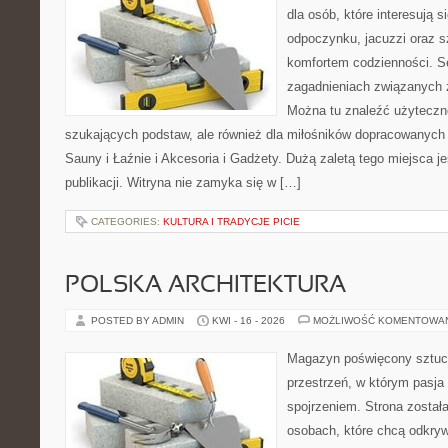
dla osób, które interesują s
odpoczynku, jacuzzi oraz 
komfortem codzienności. Se
zagadnieniach związanych z
Można tu znaleźć użyteczne
szukających podstaw, ale również dla miłośników dopracowanych
Sauny i Łaźnie i Akcesoria i Gadżety. Dużą zaletą tego miejsca 
publikacji. Witryna nie zamyka się w […]
CATEGORIES:
KULTURA I TRADYCJE PICIE
POLSKA ARCHITEKTURA
POSTED BY ADMIN
KWI - 16 - 2026
MOŻLIWOŚĆ KOMENTOWA
Magazyn poświęcony sztuce
przestrzeń, w którym pasja
spojrzeniem. Strona został
osobach, które chcą odkrywa