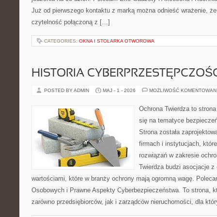
Już od pierwszego kontaktu z marką można odnieść wrażenie, że t
czytelność połączoną z […]
CATEGORIES:
OKNA I STOLARKA OTWOROWA
HISTORIA CYBERPRZESTĘPCZOŚC
POSTED BY ADMIN
MAJ - 1 - 2026
MOŻLIWOŚĆ KOMENTOWAN
Ochrona Twierdza to strona 
się na tematyce bezpiecze
Strona została zaprojektow
firmach i instytucjach, któ
rozwiązań w zakresie ochr
Twierdza budzi asocjacje z 
wartościami, które w branży ochrony mają ogromną wagę. Polec
Osobowych i Prawne Aspekty Cyberbezpieczeństwa. To strona, k
zarówno przedsiębiorców, jak i zarządców nieruchomości, dla któ