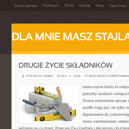
Archiwum
Drzwi
Dzisiaj
Krew
Strona główna
Spis Treści
DLA MNIE MASZ STAJL
DRUGIE ŻYCIE SKŁADNIKÓW
POSTED BY ADMIN
MAJ - 4 - 2026
MOŻLIWOŚĆ KOMENTOWAN
nowoczesne bistro to miejs
potrzeby osobach ceniącyc
Strona internetowa opisuje 
posiłki mają być nie tylko 
dopasowane do codziennego
może zainteresować odwie
jedzenia na co dzień. Polecam Eko Gadżety i Akcesoria i Kuchni