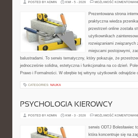
POSTED BY ADMIN
KWI - 5 - 2026
MOŻLIWOŚĆ KOMENTOWAN
Prezentowana strona intern
praktyczna wiedza przenika
przestrzeń online została 
użytkownikach zainteresow
rozwiązaniami związanych z
miejscami postojowymi, za
balustradami. To serwis tematyczny, który pokazuje, że przestr
jednocześnie solidna, estetyczna i funkcjonalna na co dzień. Pol
Prawo i Formalności. W obrębie tej witryny użytkownik odnajdzie 
CATEGORIES:
NAUKA
PSYCHOLOGIA KIEROWCY
POSTED BY ADMIN
KWI - 3 - 2026
MOŻLIWOŚĆ KOMENTOWAN
serwis ODTJ Bolesławiec to
która koncentruje się na z