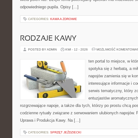
odpowiedniego pupila. Opisy […]
CATEGORIES:
KAWA A ZDROWIE
RODZAJE KAWY
POSTED BY ADMIN
KWI - 12 - 2026
MOŻLIWOŚĆ KOMENTOWA
ten portal to miejsce, w kt
spotyka się z herbatą, a m
napojów zamienia się w konk
interesujące informacje i c
serwis tematyczny, który zo
entuzjastów aromatycznych
rozgrzewające napoje, a także dla tych, którzy po prostu chcą p
codzienne rytuały związane z serwowaniem ulubionych napojów. 
Uprawa i Produkcja Kawy. Na […]
CATEGORIES:
SPRZĘT JEŹDZIECKI