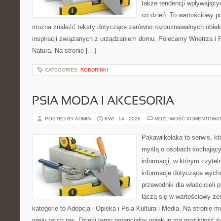
także tendencji wpływający
co dzień. To wartościowy po
można znaleźć teksty dotyczące zarówno rozpoznawalnych obiekt
inspiracji związanych z urządzaniem domu. Polecamy Wnętrza i Pr
Natura. Na stronie […]
CATEGORIES:
ROBDRINKI
PSIA MODA I AKCESORIA
POSTED BY ADMIN
KWI - 14 - 2026
MOŻLIWOŚĆ KOMENTOWA
Pakawilkolaka to serwis, kt
myślą o osobach kochający
informacji, w którym czytel
informacje dotyczące wycho
przewodnik dla właścicieli 
łączą się w wartościowy ze
kategorie to Adopcja i Opieka i Psia Kultura i Media. Na stronie
wielu psich ras. Dzięki temu potencjalny opiekun ma możliwość 