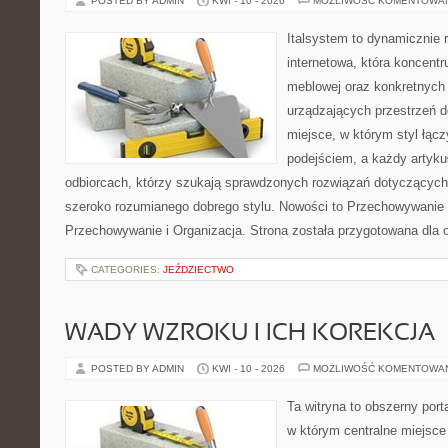
POSTED BY ADMIN
KWI - 10 - 2026
MOŻLIWOŚĆ KOMENTOWA
Italsystem to dynamicznie r
internetowa, która koncentr
meblowej oraz konkretnych
urządzających przestrzeń do
miejsce, w którym styl łąc
podejściem, a każdy artyku
odbiorcach, którzy szukają sprawdzonych rozwiązań dotyczących
szeroko rozumianego dobrego stylu. Nowości to Przechowywanie i
Przechowywanie i Organizacja. Strona została przygotowana dla 
CATEGORIES:
JEŹDZIECTWO
WADY WZROKU I ICH KOREKCJA
POSTED BY ADMIN
KWI - 10 - 2026
MOŻLIWOŚĆ KOMENTOWA
Ta witryna to obszerny por
w którym centralne miejsce