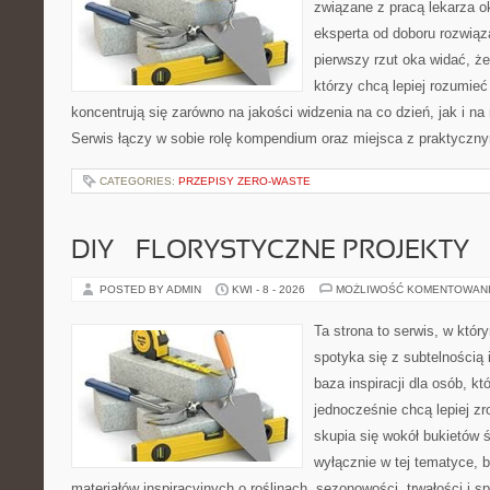
związane z pracą lekarza ok
eksperta od doboru rozwiąz
pierwszy rzut oka widać, że 
którzy chcą lepiej rozumieć
koncentrują się zarówno na jakości widzenia na co dzień, jak i n
Serwis łączy w sobie rolę kompendium oraz miejsca z praktyczn
CATEGORIES:
PRZEPISY ZERO-WASTE
DIY – FLORYSTYCZNE PROJEKTY
POSTED BY ADMIN
KWI - 8 - 2026
MOŻLIWOŚĆ KOMENTOWAN
Ta strona to serwis, w któ
spotyka się z subtelnością
baza inspiracji dla osób, kt
jednocześnie chcą lepiej zr
skupia się wokół bukietów 
wyłącznie w tej tematyce, 
materiałów inspiracyjnych o roślinach, sezonowości, trwałości i