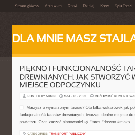
Archiwum
Drzwi
Dzisiaj
Krew
Strona główna
Spis Treści
DLA MNIE MASZ STAJL
PIĘKNO I FUNKCJONALNOŚĆ T
DREWNIANYCH: JAK STWORZYĆ
MIEJSCE ODPOCZYNKU
POSTED BY ADMIN
MAJ - 13 - 2025
MOŻLIWOŚĆ KOMENTOWA
Marzysz o wymarzonym tarasie? Oto kilka wskazówek jak poł
funkcjonalność tarasów drewnianych, tworząc idealne miejsce d
powietrzu. Czas zacząć planowanie! 🌿 #taras #drewno #relaks
CATEGORIES:
TRANSPORT PUBLICZNY