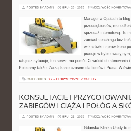
POSTED BY ADMIN
GRU - 26 - 2025
MOŻLIWOŚĆ KOMENTOWA
Manager w Opałach to blog
przedsiębiorców, menedżeró
sprzedaż internetową. To m
zamiast coachingu bez tre
wskazówki i sprawdzone pod
pracuje w trybie awaryjnym,
ratujesz sytuację, ten serwis ma pomóc Ci wrócić do sterowania i
Polecamy także: Zarządzanie czasem dla liderów i Praca. W świe
CATEGORIES:
DIY – FLORYSTYCZNE PROJEKTY
KONSULTACJE I PRZYGOTOWANI
ZABIEGÓW I CIĄŻA I POŁÓG A S
POSTED BY ADMIN
GRU - 21 - 2025
MOŻLIWOŚĆ KOMENTOWA
Gdańska Klinika Urody to 