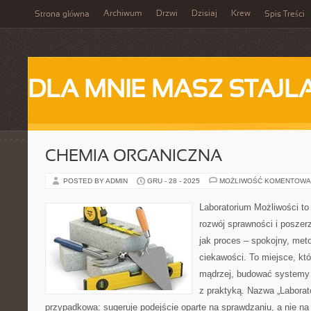
Archiwum
Drzwi
Dzisiaj
Krew
Strona główna
Spis Treści
DLA MNIE MASZ STAJL
CHEMIA ORGANICZNA
POSTED BY ADMIN
GRU - 28 - 2025
MOŻLIWOŚĆ KOMENTOWA
Laboratorium Możliwości to
rozwój sprawności i poszer
jak proces – spokojny, met
ciekawości. To miejsce, kt
mądrzej, budować systemy i
z praktyką. Nazwa „Laborato
przypadkowa: sugeruje podejście oparte na sprawdzaniu, a nie na