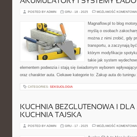
AKUMULATORY I SYSTEMY ŁAD
POSTED BY ADMIN
GRU - 18 - 2025
MOŻLIWOŚĆ KOMENTOWA
Magnaflow.pl to blog motory
myślą o osobach zakochany
można z nimi zrobić, gdy p
transportu, a zaczynają by
którym modyfikacje spotyka
takie jak system wydechow
elementem podwozia i stają się świadomym wyborem wpływający
oraz charakter auta. Ciekawe kategorie to: Zakup auta do tuningu
CATEGORIES:
SEKSUOLOGIA
KUCHNIA BEZGLUTENOWA I DLA 
KUCHNIA TAJSKA
POSTED BY ADMIN
GRU - 17 - 2025
MOŻLIWOŚĆ KOMENTOWA