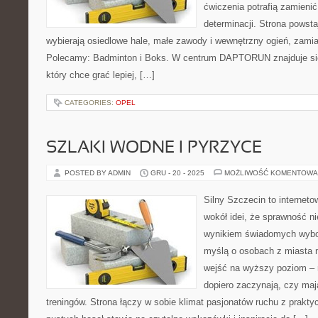
ćwiczenia potrafią zamieni
determinacji. Strona powsta
wybierają osiedlowe hale, małe zawody i wewnętrzny ogień, zamias
Polecamy: Badminton i Boks. W centrum DAPTORUN znajduje się
który chce grać lepiej, […]
CATEGORIES:
OPEL
SZLAKI WODNE I PYRZYCE
POSTED BY ADMIN
GRU - 20 - 2025
MOŻLIWOŚĆ KOMENTOWA
Silny Szczecin to internet
wokół idei, że sprawność ni
wynikiem świadomych wybor
myślą o osobach z miasta n
wejść na wyższy poziom – n
dopiero zaczynają, czy maj
treningów. Strona łączy w sobie klimat pasjonatów ruchu z prakt