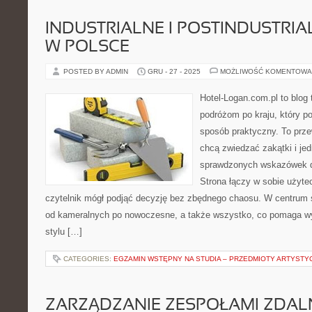
INDUSTRIALNE I POSTINDUSTRIA
W POLSCE
POSTED BY ADMIN
GRU - 27 - 2025
MOŻLIWOŚĆ KOMENTOWA
Hotel-Logan.com.pl to blog
podróżom po kraju, który p
sposób praktyczny. To prze
chcą zwiedzać zakątki i je
sprawdzonych wskazówek d
Strona łączy w sobie użyte
czytelnik mógł podjąć decyzję bez zbędnego chaosu. W centrum s
od kameralnych po nowoczesne, a także wszystko, co pomaga w
stylu […]
CATEGORIES:
EGZAMIN WSTĘPNY NA STUDIA – PRZEDMIOTY ARTYSTY
ZARZĄDZANIE ZESPOŁAMI ZDAL