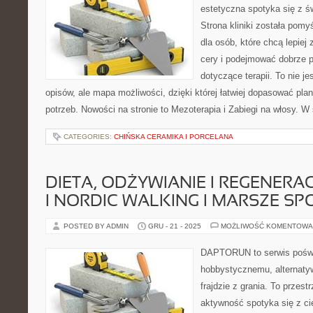
estetyczna spotyka się z ś
Strona kliniki została pom
dla osób, które chcą lepiej
cery i podejmować dobrze 
dotyczące terapii. To nie je
opisów, ale mapa możliwości, dzięki której łatwiej dopasować plan
potrzeb. Nowości na stronie to Mezoterapia i Zabiegi na włosy. W
CATEGORIES:
CHIŃSKA CERAMIKA I PORCELANA
DIETA, ODŻYWIANIE I REGENERA
I NORDIC WALKING I MARSZE S
POSTED BY ADMIN
GRU - 21 - 2025
MOŻLIWOŚĆ KOMENTOWA
DAPTORUN to serwis poświ
hobbystycznemu, alternaty
frajdzie z grania. To przest
aktywność spotyka się z ci