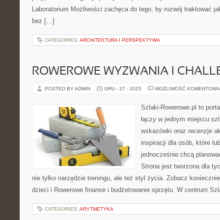
Laboratorium Możliwości zachęca do tego, by rozwój traktować j
bez […]
CATEGORIES:
ARCHITEKTURA I PERSPEKTYWA
ROWEROWE WYZWANIA I CHALL
POSTED BY ADMIN
GRU - 27 - 2025
MOŻLIWOŚĆ KOMENTOWA
Szlaki-Rowerowe.pl to porta
łączy w jednym miejscu szl
wskazówki oraz recenzje ak
inspiracji dla osób, które lu
jednocześnie chcą planować
Strona jest tworzona dla ty
nie tylko narzędzie treningu, ale też styl życia. Zobacz konieczni
dzieci i Rowerowe finanse i budżetowanie sprzętu. W centrum Sz
CATEGORIES:
ARYTMETYKA