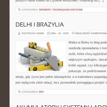
pustych haseł stawia na czytelne wskazówki i inspirację do […]
CATEGORIES:
SERWERY I ROZWIĄZANIA SIECIOWE
DELHI I BRAZYLIA
POSTED BY ADMIN
GRU - 19 - 2025
MOŻLIWOŚĆ KOMENTOWA
Matka w Berku to blog podr
swobodę opowiadania z kon
osób, które chcą wyjeżdżać 
większym spokojem, niezale
krótki wypad, czy kilkutyg
pokazuje, że podróżowanie
wtedy, gdy życie jest pełne obowiązków, a w kalendarzu pojawiają
jest wyłącznie zbiór relacji, lecz przewodnik pomagająca przejść 
CATEGORIES:
RPA