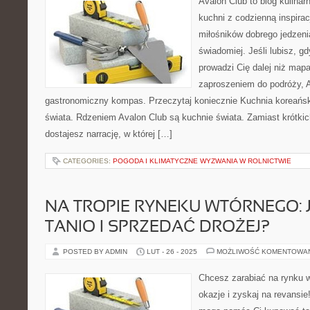
Avalon Club to blog kulinar
kuchni z codzienną inspirac
miłośników dobrego jedzeni
świadomiej. Jeśli lubisz, 
prowadzi Cię dalej niż mapa,
zaproszeniem do podróży, A
gastronomiczny kompas. Przeczytaj koniecznie Kuchnia koreańsk
świata. Rdzeniem Avalon Club są kuchnie świata. Zamiast krótki
dostajesz narrację, w której […]
CATEGORIES:
POGODA I KLIMATYCZNE WYZWANIA W ROLNICTWIE
NA TROPIE RYNEKU WTÓRNEGO: 
TANIO I SPRZEDAĆ DROŻEJ?
POSTED BY ADMIN
LUT - 26 - 2025
MOŻLIWOŚĆ KOMENTOWA
Chcesz zarabiać na rynku 
okazje i zyskaj na revansie