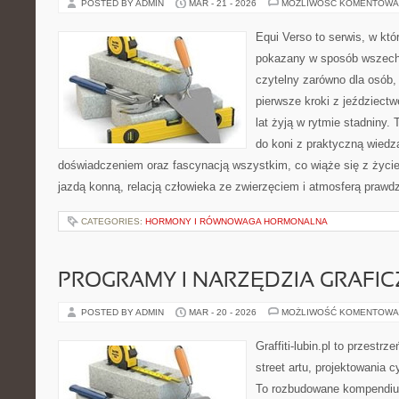
POSTED BY ADMIN
MAR - 21 - 2026
MOŻLIWOŚĆ KOMENTOWA
Equi Verso to serwis, w któ
pokazany w sposób wszechs
czytelny zarówno dla osób, 
pierwsze kroki z jeździectwe
lat żyją w rytmie stadniny. 
do koni z praktyczną wied
doświadczeniem oraz fascynacją wszystkim, co wiąże się z życie
jazdą konną, relacją człowieka ze zwierzęciem i atmosferą prawdz
CATEGORIES:
HORMONY I RÓWNOWAGA HORMONALNA
PROGRAMY I NARZĘDZIA GRAFIC
POSTED BY ADMIN
MAR - 20 - 2026
MOŻLIWOŚĆ KOMENTOWA
Graffiti-lubin.pl to przestr
street artu, projektowania 
To rozbudowane kompendium