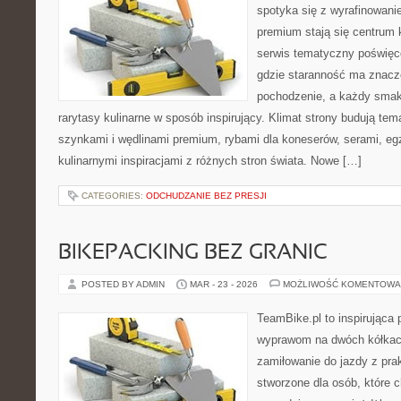
spotyka się z wyrafinowan
premium stają się centrum 
serwis tematyczny poświęc
gdzie staranność ma znacze
pochodzenie, a każdy sma
rarytasy kulinarne w sposób inspirujący. Klimat strony budują te
szynkami i wędlinami premium, rybami dla koneserów, serami, eg
kulinarnymi inspiracjami z różnych stron świata. Nowe […]
CATEGORIES:
ODCHUDZANIE BEZ PRESJI
BIKEPACKING BEZ GRANIC
POSTED BY ADMIN
MAR - 23 - 2026
MOŻLIWOŚĆ KOMENTOWA
TeamBike.pl to inspirująca
wyprawom na dwóch kółkach
zamiłowanie do jazdy z pra
stworzone dla osób, które c