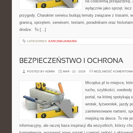
na codzienną przejażdżkę, a
wyłącznie jako sprzęt, lecz
przygody. Charakter serwisu budują tematy związane z trasami, 
granicą, sprzętem, serwisem, testami, poradnikami oraz historiam
drodze. To […]
CATEGORIES:
KARCZMAJANDURA
BEZPIECZEŃSTWO I OCHRONA
POSTED BY ADMIN
MAR - 22 - 2026
MOŻLIWOŚĆ KOMENTOWA
Micoplus.pl to miejsce, któ
ruchu, szybkości, swobody 
portal, na której spotykają 
wrotek, łyżworolek, jazdy p
zainteresowane nartami, sp
miejską na desce. To nie je
informacyjny, ale raczej baza inspiracji dla wszystkich, którzy ch
kompetencje, poznawać nowy sprzęt i czerpać radość z aktywnoś