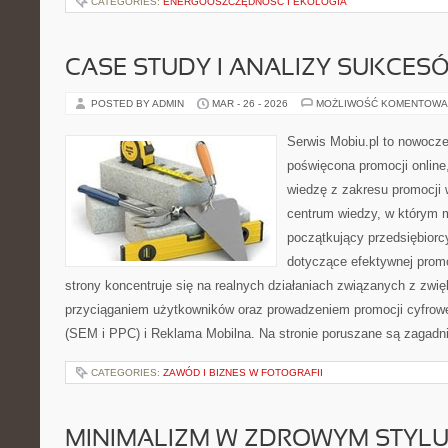
CATEGORIES:
ENERGOOSZCZĘDNOŚĆ I EKOLOGIA
CASE STUDY I ANALIZY SUKCES
POSTED BY ADMIN
MAR - 26 - 2026
MOŻLIWOŚĆ KOMENTOWA
Serwis Mobiu.pl to nowocze
poświęcona promocji online
wiedzę z zakresu promocji 
centrum wiedzy, w którym m
początkujący przedsiębior
dotyczące efektywnej promo
strony koncentruje się na realnych działaniach związanych z zwi
przyciąganiem użytkowników oraz prowadzeniem promocji cyfrow
(SEM i PPC) i Reklama Mobilna. Na stronie poruszane są zagadn
CATEGORIES:
ZAWÓD I BIZNES W FOTOGRAFII
MINIMALIZM W ZDROWYM STYLU