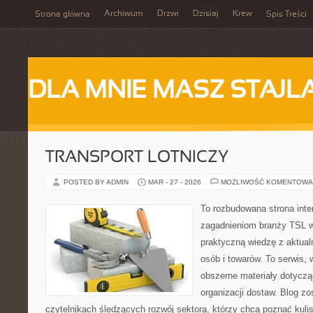
Archiwum
Drzwi
Dzisiaj
Krew
Strona główna
Spis Treści
DLA MNIE MASZ STAJL
TRANSPORT LOTNICZY
POSTED BY ADMIN
MAR - 27 - 2026
MOŻLIWOŚĆ KOMENTOWA
To rozbudowana strona int
zagadnieniom branży TSL w
praktyczną wiedzę z aktua
osób i towarów. To serwis, 
obszerne materiały dotyczą
organizacji dostaw. Blog zo
czytelnikach śledzących rozwój sektora, którzy chcą poznać kuli