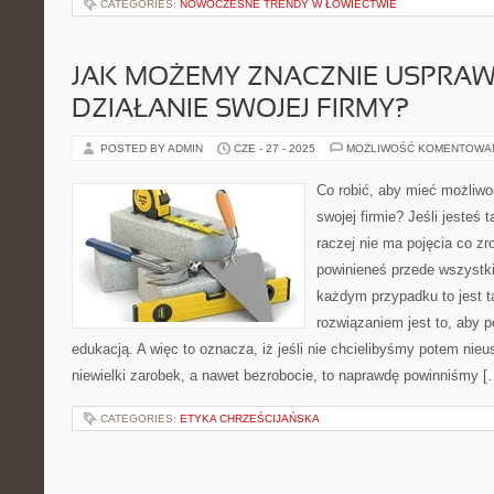
CATEGORIES:
NOWOCZESNE TRENDY W ŁOWIECTWIE
JAK MOŻEMY ZNACZNIE USPRAW
DZIAŁANIE SWOJEJ FIRMY?
POSTED BY ADMIN
CZE - 27 - 2025
MOŻLIWOŚĆ KOMENTOWA
Co robić, aby mieć możliw
swojej firmie? Jeśli jesteś 
raczej nie ma pojęcia co zr
powinieneś przede wszystk
każdym przypadku to jest t
rozwiązaniem jest to, aby 
edukacją. A więc to oznacza, iż jeśli nie chcielibyśmy potem nieu
niewielki zarobek, a nawet bezrobocie, to naprawdę powinniśmy [
CATEGORIES:
ETYKA CHRZEŚCIJAŃSKA