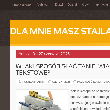
Archiwum
Drzwi
Dzisiaj
Krew
Strona główna
Spis Treści
DLA MNIE MASZ STAJL
Archive for 27 czerwca, 2025
W JAKI SPOSÓB SŁAĆ TANIEJ W
TEKSTOWE?
POSTED BY ADMIN
CZE - 27 - 2025
MOŻLIWOŚĆ KOMENTOWA
Zakup laptopa za pośrednic
chcesz zadbać o promocję 
najzwyczajniej w świecie p
a później na przykład umieś