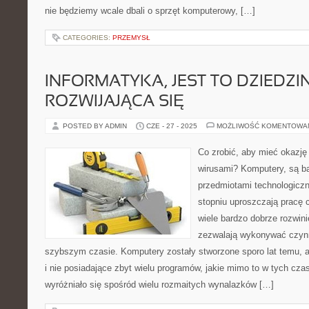
nie będziemy wcale dbali o sprzęt komputerowy, […]
CATEGORIES:
PRZEMYSŁ
INFORMATYKA, JEST TO DZIEDZIN
ROZWIJAJĄCA SIĘ
POSTED BY ADMIN
CZE - 27 - 2025
MOŻLIWOŚĆ KOMENTOWA
Co zrobić, aby mieć okazję 
wirusami? Komputery, są ba
przedmiotami technologicz
stopniu uproszczają pracę 
wiele bardzo dobrze rozwinię
zezwalają wykonywać czynn
szybszym czasie. Komputery zostały stworzone sporo lat temu, al
i nie posiadające zbyt wielu programów, jakie mimo to w tych cz
wyróżniało się spośród wielu rozmaitych wynalazków […]