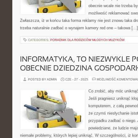
obecnie wcale nie trzeba b
możliwość reklamować swoją
Zwłaszcza, iż w końcu taka forma reklamy nie jest znowu taka d
trzeba naturalnie zadbać o wynajem kamery red one – takowa […]
CATEGORIES:
PORADNIK DLA RODZICÓW MŁODYCH MUZYKÓW
INFORMATYKA, TO NIEZWYKLE
OBECNIE DZIEDZINA GOSPODAR
POSTED BY ADMIN
CZE - 27 - 2025
MOŻLIWOŚĆ KOMENTOWA
Co zrobić, aby móc unikną
Jeśli pragniesz uniknąć kł
komputerem, z całą pewnoś
że czymś niesłychanie isto
przypadku zadbać o niego. A
powiedziane, że ludzie maj
niemałe problemy, których lepiej uniknąć. W szczególności, iż kom