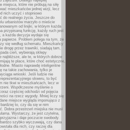
 zajezdni. Dlatego najlepiej
e miejsca, które nie próbują na siłę
wać mieszkańców jednej wizji, lecz
 od nich uczyć i stopniowo
 do realnego życia. Jeszcze do
lu urbanistów marzyło o mieście
lanowanym od linijki, w którym każda
a przypisaną funkcję, każdy ruch jest
, a każda decyzja wydaje się
a papierze. Problem polega na tym, że
oczy się według schematu. Mieszkańcy
ie drogę przez trawniki, siadają tam,
 pada cień, wybierają sklepy
e najbliższe, ale te, w których dobrze
omijają te place, które choć estetyczne,
hłodne. Miasto naprawdę inteligentne
ię na takie zachowania, tylko je
wyciąga wnioski. Jeśli ludzie nie
 reprezentacyjnego skweru, to być
m nie tkwi w mieszkańcach, lecz w
trzeni. Współczesne myślenie o
coraz częściej odchodzi od pojęcia
ści na rzecz wygody. Mniej liczy się
 dane miejsce wygląda imponująco z
 bardziej to, czy da się w nim
ć. Dobra przestrzeń miejska nie musi
larna. Wystarczy, że jest czytelna,
przyjazna i daje poczucie swobody.
bardzo szybko wyczuwają, czy dana
owstała dla nich, czy raczej dla