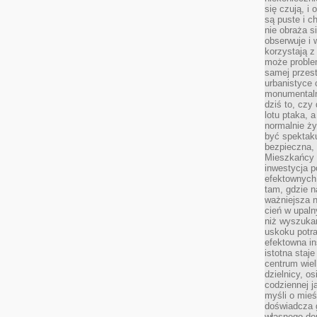
się czują, i 
są puste i c
nie obraża s
obserwuje i 
korzystają z
może proble
samej przes
urbanistyce 
monumentalno
dziś to, czy
lotu ptaka, a
normalnie ży
być spektaku
bezpieczna, 
Mieszkańcy 
inwestycja p
efektownych
tam, gdzie 
ważniejsza 
cień w upal
niż wyszuka
uskoku potra
efektowna in
istotna staje
centrum wiel
dzielnicy, os
codziennej j
myśli o mieś
doświadcza g
własnego do