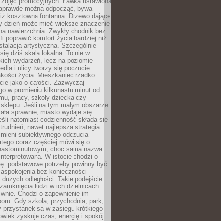
 zdjęć promocyjnych. Ławka ustawiona
naprawdę można odpocząć, bywa
niż kosztowna fontanna. Drzewo dające
ny dzień może mieć większe znaczenie
na nawierzchnia. Zwykły chodnik bez
fi poprawić komfort życia bardziej niż
stalacja artystyczna. Szczególnie
 się dziś skala lokalna. To nie w
kich wydarzeń, lecz na poziomie
iedla i ulicy tworzy się poczucie
akości życia. Mieszkaniec rzadko
cie jako o całości. Zazwyczaj
o w promieniu kilkunastu minut od
mu, pracy, szkoły dziecka czy
 sklepu. Jeśli na tym małym obszarze
ała sprawnie, miasto wydaje się
eśli natomiast codzienność składa się
trudnień, nawet najlepsza strategia
 zmieni subiektywnego odczucia
latego coraz częściej mówi się o
tnastominutowym, choć sama nazwa
interpretowana. W istocie chodzi o
dę: podstawowe potrzeby powinny być
zaspokojenia bez konieczności
dużych odległości. Takie podejście
zamknięcia ludzi w ich dzielnicach.
iwnie. Chodzi o zapewnienie im
oru. Gdy szkoła, przychodnia, park,
y przystanek są w zasięgu krótkiego
owiek zyskuje czas, energię i spokój.