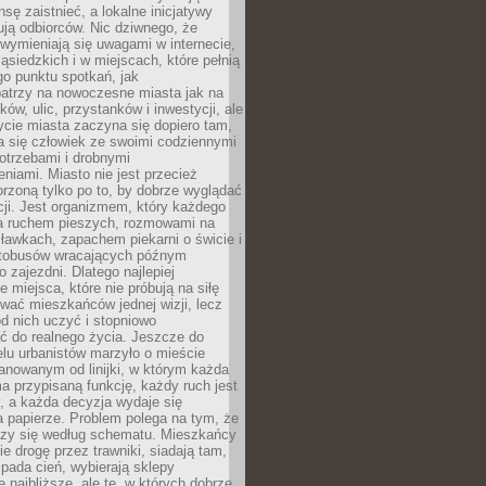
sę zaistnieć, a lokalne inicjatywy
dują odbiorców. Nic dziwnego, że
wymieniają się uwagami w internecie,
ąsiedzkich i w miejscach, które pełnią
go punktu spotkań, jak
patrzy na nowoczesne miasta jak na
ków, ulic, przystanków i inwestycji, ale
cie miasta zaczyna się dopiero tam,
a się człowiek ze swoimi codziennymi
otrzebami i drobnymi
niami. Miasto nie jest przecież
rzoną tylko po to, by dobrze wyglądać
cji. Jest organizmem, który każdego
a ruchem pieszych, rozmowami na
ławkach, zapachem piekarni o świcie i
utobusów wracających późnym
 zajezdni. Dlatego najlepiej
e miejsca, które nie próbują na siłę
wać mieszkańców jednej wizji, lecz
 od nich uczyć i stopniowo
 do realnego życia. Jeszcze do
lu urbanistów marzyło o mieście
lanowanym od linijki, w którym każda
a przypisaną funkcję, każdy ruch jest
, a każda decyzja wydaje się
a papierze. Problem polega na tym, że
oczy się według schematu. Mieszkańcy
ie drogę przez trawniki, siadają tam,
 pada cień, wybierają sklepy
e najbliższe, ale te, w których dobrze