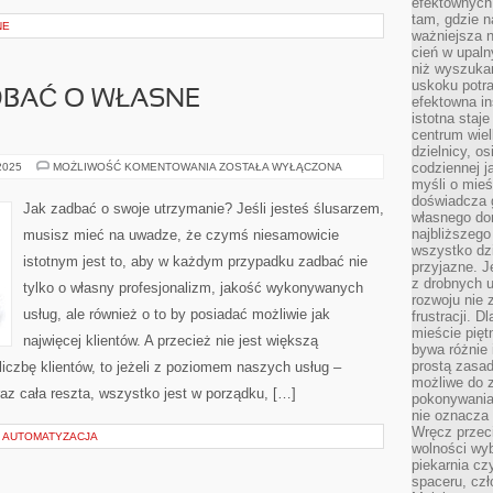
efektownych
tam, gdzie 
NE
ważniejsza 
cień w upal
niż wyszuka
uskoku potra
DBAĆ O WŁASNE
efektowna in
istotna staje
centrum wiel
dzielnicy, os
W
codziennej j
 2025
MOŻLIWOŚĆ KOMENTOWANIA
ZOSTAŁA WYŁĄCZONA
JAKI
myśli o mieś
SPOSÓB
doświadcza g
DBAĆ
Jak zadbać o swoje utrzymanie? Jeśli jesteś ślusarzem,
O
własnego do
WŁASNE
najbliższego
musisz mieć na uwadze, że czymś niesamowicie
UTRZYMANIE?
wszystko dzi
istotnym jest to, aby w każdym przypadku zadbać nie
przyjazne. J
z drobnych u
tylko o własny profesjonalizm, jakość wykonywanych
rozwoju nie
usług, ale również o to by posiadać możliwie jak
frustracji. D
mieście pię
najwięcej klientów. A przecież nie jest większą
bywa różnie 
prostą zasa
liczbę klientów, to jeżeli z poziomem naszych usług –
możliwe do 
z cała reszta, wszystko jest w porządku, […]
pokonywania 
nie oznacza 
Wręcz przec
I AUTOMATYZACJA
wolności wyb
piekarnia cz
spaceru, czł