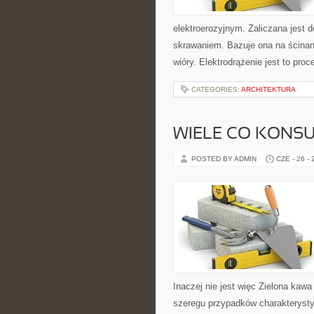
elektroerozyjnym. Zaliczana jest
skrawaniem. Bazuje ona na ścinan
wióry. Elektrodrążenie jest to pro
CATEGORIES:
ARCHITEKTURA
WIELE CO KONS
POSTED BY ADMIN
CZE - 26 -
Inaczej nie jest więc Zielona kaw
szeregu przypadków charakteryst