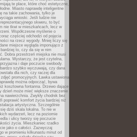
omijają te place, które choć estetyczne,
hłodne. Miasto naprawdę inteligentne
ię na takie zachowania, tylko je
wyciąga wnioski. Jeśli ludzie nie
 reprezentacyjnego skweru, to być
m nie tkwi w mieszkańcach, lecz w
trzeni. Współczesne myślenie o
coraz częściej odchodzi od pojęcia
ści na rzecz wygody. Mniej liczy się
 dane miejsce wygląda imponująco z
 bardziej to, czy da się w nim
ć. Dobra przestrzeń miejska nie musi
larna. Wystarczy, że jest czytelna,
przyjazna i daje poczucie swobody.
bardzo szybko wyczuwają, czy dana
owstała dla nich, czy raczej dla
 zdjęć promocyjnych. Ławka ustawiona
naprawdę można odpocząć, bywa
niż kosztowna fontanna. Drzewo dające
ny dzień może mieć większe znaczenie
na nawierzchnia. Zwykły chodnik bez
fi poprawić komfort życia bardziej niż
stalacja artystyczna. Szczególnie
 się dziś skala lokalna. To nie w
kich wydarzeń, lecz na poziomie
iedla i ulicy tworzy się poczucie
akości życia. Mieszkaniec rzadko
cie jako o całości. Zazwyczaj
o w promieniu kilkunastu minut od
mu, pracy, szkoły dziecka czy