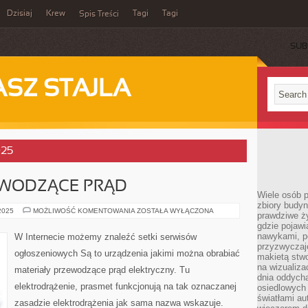
Dzisiaj
Krew
Tagi
Tagi
Spis Treści
SUB
ASZ STAJLA
025
EWODZĄCE PRĄD
Wiele osób 
zbiory budyn
MATERIAŁY
 2025
MOŻLIWOŚĆ KOMENTOWANIA
ZOSTAŁA WYŁĄCZONA
prawdziwe ży
PRZEWODZĄCE
gdzie pojawi
PRĄD
nawykami, p
W Internecie możemy znaleźć setki serwisów
przyzwyczaje
ogłoszeniowych Są to urządzenia jakimi można obrabiać
makietą stwo
na wizualiza
materiały przewodzące prąd elektryczny. Tu
dnia oddych
elektrodrążenie, prasmet funkcjonują na tak oznaczanej
osiedlowych 
światłami a
zasadzie elektrodrążenia jak sama nazwa wskazuje.