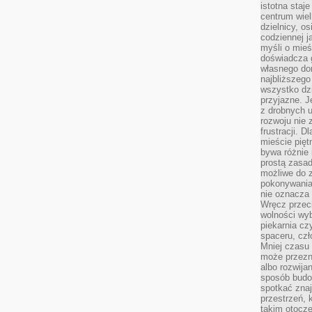
istotna staje
centrum wiel
dzielnicy, os
codziennej j
myśli o mieś
doświadcza g
własnego do
najbliższego
wszystko dzi
przyjazne. J
z drobnych u
rozwoju nie
frustracji. D
mieście pię
bywa różnie 
prostą zasa
możliwe do 
pokonywania 
nie oznacza 
Wręcz przec
wolności wyb
piekarnia cz
spaceru, czł
Mniej czasu 
może przezn
albo rozwija
sposób budow
spotkać zna
przestrzeń, 
takim otocz