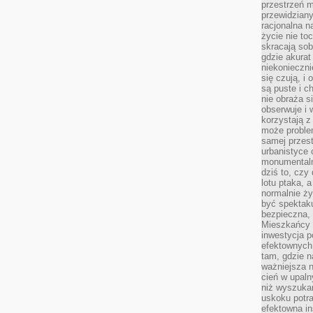
przestrzeń m
przewidziany
racjonalna n
życie nie t
skracają sob
gdzie akurat
niekonieczni
się czują, i 
są puste i c
nie obraża s
obserwuje i 
korzystają z
może proble
samej przes
urbanistyce 
monumentalno
dziś to, czy
lotu ptaka, a
normalnie ży
być spektaku
bezpieczna, 
Mieszkańcy 
inwestycja p
efektownych
tam, gdzie 
ważniejsza 
cień w upal
niż wyszuka
uskoku potra
efektowna in