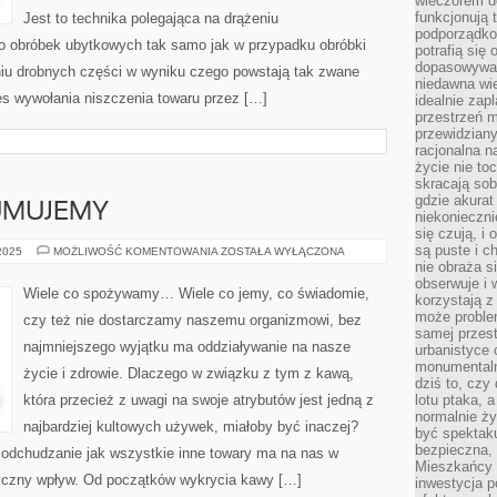
wieczorem do
funkcjonują t
Jest to technika polegająca na drążeniu
podporządko
 do obróbek ubytkowych tak samo jak w przypadku obróbki
potrafią się
dopasowywać
iu drobnych części w wyniku czego powstają tak zwane
niedawna wie
ces wywołania niszczenia towaru przez […]
idealnie zap
przestrzeń m
przewidziany
racjonalna n
życie nie t
skracają sob
gdzie akurat
UMUJEMY…
niekonieczni
się czują, i 
są puste i c
WIELE
 2025
MOŻLIWOŚĆ KOMENTOWANIA
ZOSTAŁA WYŁĄCZONA
CO
nie obraża s
KONSUMUJEMY…
obserwuje i 
Wiele co spożywamy… Wiele co jemy, co świadomie,
korzystają z
może proble
czy też nie dostarczamy naszemu organizmowi, bez
samej przes
najmniejszego wyjątku ma oddziaływanie na nasze
urbanistyce 
monumentalno
życie i zdrowie. Dlaczego w związku z tym z kawą,
dziś to, czy
która przecież z uwagi na swoje atrybutów jest jedną z
lotu ptaka, a
normalnie ży
najbardziej kultowych używek, miałoby być inaczej?
być spektaku
bezpieczna, 
a odchudzanie jak wszystkie inne towary ma na nas w
Mieszkańcy 
yczny wpływ. Od początków wykrycia kawy […]
inwestycja p