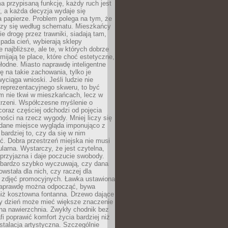
a przypisaną funkcję, każdy ruch jest
, a każda decyzja wydaje się
a papierze. Problem polega na tym, że
oczy się według schematu. Mieszkańcy
ie drogę przez trawniki, siadają tam,
 pada cień, wybierają sklepy
e najbliższe, ale te, w których dobrze
omijają te place, które choć estetyczne,
hłodne. Miasto naprawdę inteligentne
ię na takie zachowania, tylko je
wyciąga wnioski. Jeśli ludzie nie
 reprezentacyjnego skweru, to być
m nie tkwi w mieszkańcach, lecz w
trzeni. Współczesne myślenie o
coraz częściej odchodzi od pojęcia
ści na rzecz wygody. Mniej liczy się
 dane miejsce wygląda imponująco z
 bardziej to, czy da się w nim
ć. Dobra przestrzeń miejska nie musi
larna. Wystarczy, że jest czytelna,
przyjazna i daje poczucie swobody.
bardzo szybko wyczuwają, czy dana
owstała dla nich, czy raczej dla
 zdjęć promocyjnych. Ławka ustawiona
naprawdę można odpocząć, bywa
niż kosztowna fontanna. Drzewo dające
ny dzień może mieć większe znaczenie
na nawierzchnia. Zwykły chodnik bez
fi poprawić komfort życia bardziej niż
stalacja artystyczna. Szczególnie