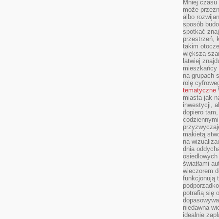
Mniej czasu 
może przezn
albo rozwija
sposób budow
spotkać zna
przestrzeń, 
takim otocz
większą szan
łatwiej znaj
mieszkańcy 
na grupach s
rolę cyfrowe
tematyczne
miasta jak n
inwestycji, 
dopiero tam,
codziennymi
przyzwyczaje
makietą stwo
na wizualiza
dnia oddych
osiedlowych 
światłami a
wieczorem do
funkcjonują t
podporządko
potrafią się
dopasowywać
niedawna wie
idealnie zap