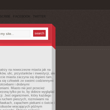
SCRIBE
FACEBOOK
TWITTER
patrzy na nowoczesne miasta jak na
ków, ulic, przystanków i inwestycji, ale
cie miasta zaczyna się dopiero tam,
a się człowiek ze swoimi codziennymi
otrzebami i drobnymi
niami. Miasto nie jest przecież
rzoną tylko po to, by dobrze wyglądać
cji. Jest organizmem, który każdego
a ruchem pieszych, rozmowami na
ławkach, zapachem piekarni o świcie i
utobusów wracających późnym