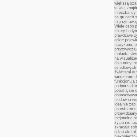
większą szan
łatwiej znaj
mieszkańcy 
na grupach s
rolę cyfrowe
Wiele osób 
zbiory budyn
prawdziwe ży
gdzie pojawi
nawykami, p
przyzwyczaje
makietą stwo
na wizualiza
dnia oddych
osiedlowych 
światłami a
wieczorem do
funkcjonują t
podporządko
potrafią się
dopasowywać
niedawna wie
idealnie zap
przestrzeń m
przewidziany
racjonalna n
życie nie t
skracają sob
gdzie akurat
niekonieczni