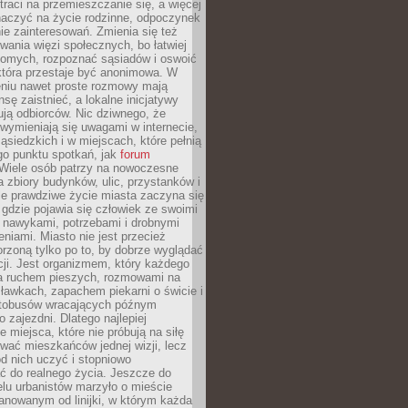
traci na przemieszczanie się, a więcej
aczyć na życie rodzinne, odpoczynek
nie zainteresowań. Zmienia się też
ania więzi społecznych, bo łatwiej
jomych, rozpoznać sąsiadów i oswoić
która przestaje być anonimowa. W
eniu nawet proste rozmowy mają
sę zaistnieć, a lokalne inicjatywy
dują odbiorców. Nic dziwnego, że
wymieniają się uwagami w internecie,
ąsiedzkich i w miejscach, które pełnią
go punktu spotkań, jak
forum
Wiele osób patrzy na nowoczesne
a zbiory budynków, ulic, przystanków i
ale prawdziwe życie miasta zaczyna się
 gdzie pojawia się człowiek ze swoimi
 nawykami, potrzebami i drobnymi
niami. Miasto nie jest przecież
rzoną tylko po to, by dobrze wyglądać
cji. Jest organizmem, który każdego
a ruchem pieszych, rozmowami na
ławkach, zapachem piekarni o świcie i
utobusów wracających późnym
 zajezdni. Dlatego najlepiej
e miejsca, które nie próbują na siłę
wać mieszkańców jednej wizji, lecz
 od nich uczyć i stopniowo
 do realnego życia. Jeszcze do
lu urbanistów marzyło o mieście
lanowanym od linijki, w którym każda