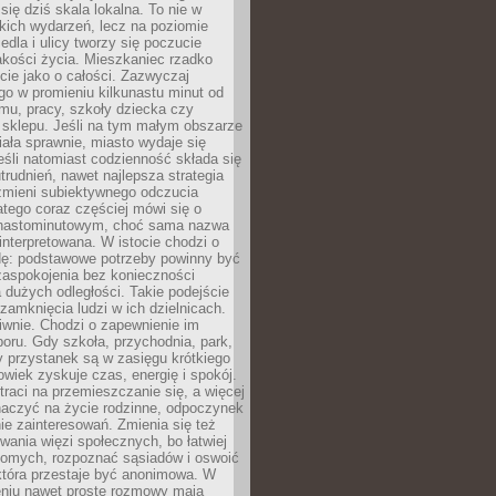
 się dziś skala lokalna. To nie w
kich wydarzeń, lecz na poziomie
iedla i ulicy tworzy się poczucie
akości życia. Mieszkaniec rzadko
cie jako o całości. Zazwyczaj
o w promieniu kilkunastu minut od
mu, pracy, szkoły dziecka czy
 sklepu. Jeśli na tym małym obszarze
ała sprawnie, miasto wydaje się
eśli natomiast codzienność składa się
trudnień, nawet najlepsza strategia
 zmieni subiektywnego odczucia
latego coraz częściej mówi się o
tnastominutowym, choć sama nazwa
interpretowana. W istocie chodzi o
dę: podstawowe potrzeby powinny być
zaspokojenia bez konieczności
dużych odległości. Takie podejście
zamknięcia ludzi w ich dzielnicach.
iwnie. Chodzi o zapewnienie im
oru. Gdy szkoła, przychodnia, park,
y przystanek są w zasięgu krótkiego
owiek zyskuje czas, energię i spokój.
traci na przemieszczanie się, a więcej
aczyć na życie rodzinne, odpoczynek
nie zainteresowań. Zmienia się też
ania więzi społecznych, bo łatwiej
jomych, rozpoznać sąsiadów i oswoić
która przestaje być anonimowa. W
eniu nawet proste rozmowy mają