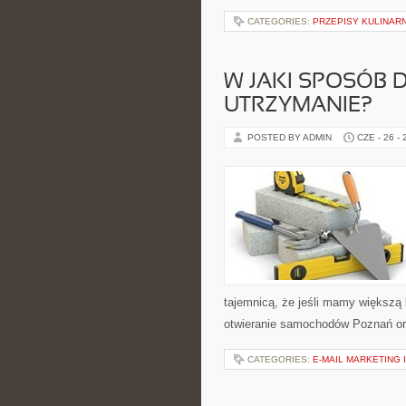
CATEGORIES:
PRZEPISY KULINAR
W JAKI SPOSÓB 
UTRZYMANIE?
POSTED BY ADMIN
CZE - 26 -
tajemnicą, że jeśli mamy większą 
otwieranie samochodów Poznań ora
CATEGORIES:
E-MAIL MARKETING 