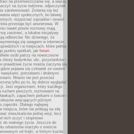
traci na przemieszczanie się, a więcej
aczyć na życie rodzinne, odpoczynek
nie zainteresowań. Zmienia się też
ania więzi społecznych, bo łatwiej
jomych, rozpoznać sąsiadów i oswoić
która przestaje być anonimowa. W
eniu nawet proste rozmowy mają
sę zaistnieć, a lokalne inicjatywy
dują odbiorców. Nic dziwnego, że
wymieniają się uwagami w internecie,
ąsiedzkich i w miejscach, które pełnią
go punktu spotkań, jak
forum
Wiele osób patrzy na nowoczesne
a zbiory budynków, ulic, przystanków i
ale prawdziwe życie miasta zaczyna się
 gdzie pojawia się człowiek ze swoimi
 nawykami, potrzebami i drobnymi
niami. Miasto nie jest przecież
rzoną tylko po to, by dobrze wyglądać
cji. Jest organizmem, który każdego
a ruchem pieszych, rozmowami na
ławkach, zapachem piekarni o świcie i
utobusów wracających późnym
 zajezdni. Dlatego najlepiej
e miejsca, które nie próbują na siłę
wać mieszkańców jednej wizji, lecz
 od nich uczyć i stopniowo
 do realnego życia. Jeszcze do
lu urbanistów marzyło o mieście
lanowanym od linijki, w którym każda