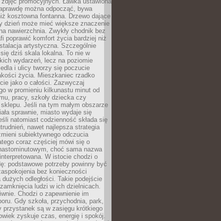
 zdjęć promocyjnych. Ławka ustawiona
naprawdę można odpocząć, bywa
niż kosztowna fontanna. Drzewo dające
ny dzień może mieć większe znaczenie
na nawierzchnia. Zwykły chodnik bez
fi poprawić komfort życia bardziej niż
stalacja artystyczna. Szczególnie
 się dziś skala lokalna. To nie w
kich wydarzeń, lecz na poziomie
iedla i ulicy tworzy się poczucie
akości życia. Mieszkaniec rzadko
cie jako o całości. Zazwyczaj
o w promieniu kilkunastu minut od
mu, pracy, szkoły dziecka czy
 sklepu. Jeśli na tym małym obszarze
ała sprawnie, miasto wydaje się
eśli natomiast codzienność składa się
trudnień, nawet najlepsza strategia
 zmieni subiektywnego odczucia
latego coraz częściej mówi się o
tnastominutowym, choć sama nazwa
interpretowana. W istocie chodzi o
dę: podstawowe potrzeby powinny być
zaspokojenia bez konieczności
dużych odległości. Takie podejście
zamknięcia ludzi w ich dzielnicach.
iwnie. Chodzi o zapewnienie im
oru. Gdy szkoła, przychodnia, park,
y przystanek są w zasięgu krótkiego
owiek zyskuje czas, energię i spokój.