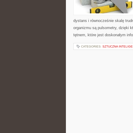
dystans i równocześnie skalę tru
organizmu są pulsometry, dzięki k
tętnem, które jest doskonałym in
CATEGORIES:
SZTUCZNA INTELIG