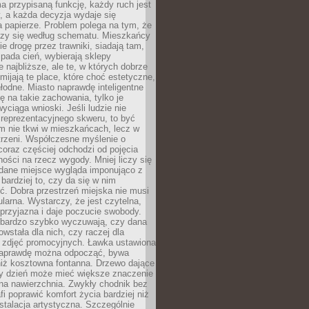
a przypisaną funkcję, każdy ruch jest
, a każda decyzja wydaje się
a papierze. Problem polega na tym, że
oczy się według schematu. Mieszkańcy
ie drogę przez trawniki, siadają tam,
 pada cień, wybierają sklepy
e najbliższe, ale te, w których dobrze
omijają te place, które choć estetyczne,
hłodne. Miasto naprawdę inteligentne
ię na takie zachowania, tylko je
wyciąga wnioski. Jeśli ludzie nie
 reprezentacyjnego skweru, to być
m nie tkwi w mieszkańcach, lecz w
trzeni. Współczesne myślenie o
coraz częściej odchodzi od pojęcia
ści na rzecz wygody. Mniej liczy się
 dane miejsce wygląda imponująco z
 bardziej to, czy da się w nim
ć. Dobra przestrzeń miejska nie musi
larna. Wystarczy, że jest czytelna,
przyjazna i daje poczucie swobody.
bardzo szybko wyczuwają, czy dana
owstała dla nich, czy raczej dla
 zdjęć promocyjnych. Ławka ustawiona
naprawdę można odpocząć, bywa
niż kosztowna fontanna. Drzewo dające
ny dzień może mieć większe znaczenie
na nawierzchnia. Zwykły chodnik bez
fi poprawić komfort życia bardziej niż
stalacja artystyczna. Szczególnie