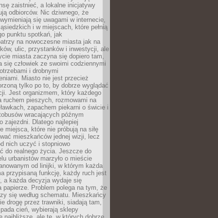
sę zaistnieć, a lokalne inicjatywy
dują odbiorców. Nic dziwnego, że
wymieniają się uwagami w internecie,
ąsiedzkich i w miejscach, które pełnią
go punktu spotkań, jak
patrzy na nowoczesne miasta jak na
ków, ulic, przystanków i inwestycji, ale
cie miasta zaczyna się dopiero tam,
a się człowiek ze swoimi codziennymi
otrzebami i drobnymi
niami. Miasto nie jest przecież
rzoną tylko po to, by dobrze wyglądać
cji. Jest organizmem, który każdego
a ruchem pieszych, rozmowami na
ławkach, zapachem piekarni o świcie i
utobusów wracających późnym
 zajezdni. Dlatego najlepiej
e miejsca, które nie próbują na siłę
wać mieszkańców jednej wizji, lecz
 od nich uczyć i stopniowo
 do realnego życia. Jeszcze do
lu urbanistów marzyło o mieście
lanowanym od linijki, w którym każda
a przypisaną funkcję, każdy ruch jest
, a każda decyzja wydaje się
a papierze. Problem polega na tym, że
oczy się według schematu. Mieszkańcy
ie drogę przez trawniki, siadają tam,
 pada cień, wybierają sklepy
e najbliższe, ale te, w których dobrze