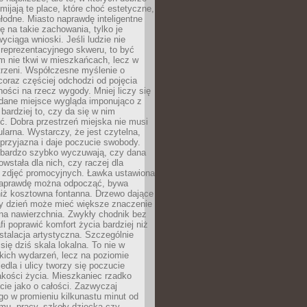
omijają te place, które choć estetyczne,
hłodne. Miasto naprawdę inteligentne
ię na takie zachowania, tylko je
wyciąga wnioski. Jeśli ludzie nie
 reprezentacyjnego skweru, to być
m nie tkwi w mieszkańcach, lecz w
trzeni. Współczesne myślenie o
coraz częściej odchodzi od pojęcia
ści na rzecz wygody. Mniej liczy się
 dane miejsce wygląda imponująco z
 bardziej to, czy da się w nim
ć. Dobra przestrzeń miejska nie musi
larna. Wystarczy, że jest czytelna,
przyjazna i daje poczucie swobody.
bardzo szybko wyczuwają, czy dana
owstała dla nich, czy raczej dla
 zdjęć promocyjnych. Ławka ustawiona
naprawdę można odpocząć, bywa
niż kosztowna fontanna. Drzewo dające
ny dzień może mieć większe znaczenie
na nawierzchnia. Zwykły chodnik bez
fi poprawić komfort życia bardziej niż
stalacja artystyczna. Szczególnie
 się dziś skala lokalna. To nie w
kich wydarzeń, lecz na poziomie
iedla i ulicy tworzy się poczucie
akości życia. Mieszkaniec rzadko
cie jako o całości. Zazwyczaj
o w promieniu kilkunastu minut od
mu, pracy, szkoły dziecka czy