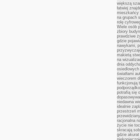
większą szan
łatwiej znaj
mieszkańcy 
na grupach s
rolę cyfrowe
Wiele osób 
zbiory budyn
prawdziwe ży
gdzie pojawi
nawykami, p
przyzwyczaje
makietą stwo
na wizualiza
dnia oddych
osiedlowych 
światłami a
wieczorem do
funkcjonują t
podporządko
potrafią się
dopasowywać
niedawna wie
idealnie zap
przestrzeń m
przewidziany
racjonalna n
życie nie t
skracają sob
gdzie akurat
niekonieczni