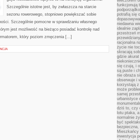
wieczorem do
funkcjonują t
Szczególnie istotne jest, by zwłaszcza na starcie
podporządko
sezonu rowerowego, stopniowo powiększać sobie
potrafią się
dopasowywać
dności. Szczególnie pomocne w sprawdzaniu własnego
niedawna wie
idealnie zap
tórym jest możliwość na bieżąco posiadać kontrolę nad
przestrzeń m
formatorem, który poziom zmęczenia […]
przewidziany
racjonalna n
życie nie t
ENCJA
skracają sob
gdzie akurat
niekonieczni
się czują, i 
są puste i c
nie obraża s
obserwuje i 
korzystają z
może proble
samej przes
urbanistyce 
monumentalno
dziś to, czy
lotu ptaka, a
normalnie ży
być spektaku
bezpieczna, 
Mieszkańcy 
inwestycja p