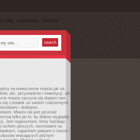
SCRIBE
FACEBOOK
TWITTER
patrzy na nowoczesne miasta jak na
ków, ulic, przystanków i inwestycji, ale
cie miasta zaczyna się dopiero tam,
a się człowiek ze swoimi codziennymi
otrzebami i drobnymi
niami. Miasto nie jest przecież
rzoną tylko po to, by dobrze wyglądać
cji. Jest organizmem, który każdego
a ruchem pieszych, rozmowami na
ławkach, zapachem piekarni o świcie i
utobusów wracających późnym