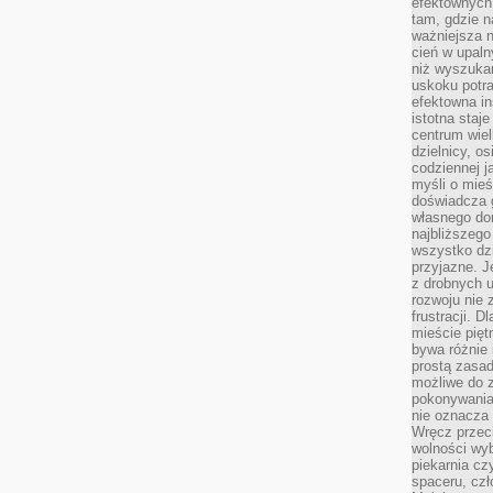
efektownych
tam, gdzie 
ważniejsza 
cień w upal
niż wyszuka
uskoku potra
efektowna in
istotna staje
centrum wiel
dzielnicy, os
codziennej j
myśli o mieś
doświadcza g
własnego do
najbliższego
wszystko dzi
przyjazne. J
z drobnych u
rozwoju nie
frustracji. D
mieście pię
bywa różnie 
prostą zasa
możliwe do 
pokonywania 
nie oznacza 
Wręcz przec
wolności wyb
piekarnia cz
spaceru, czł