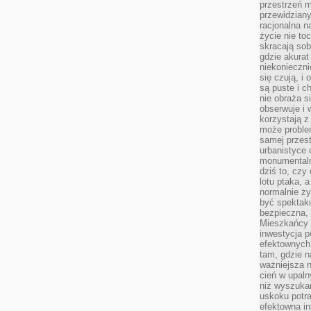
przestrzeń m
przewidziany
racjonalna n
życie nie t
skracają sob
gdzie akurat
niekonieczni
się czują, i 
są puste i c
nie obraża s
obserwuje i 
korzystają z
może proble
samej przes
urbanistyce 
monumentalno
dziś to, czy
lotu ptaka, a
normalnie ży
być spektaku
bezpieczna, 
Mieszkańcy 
inwestycja p
efektownych
tam, gdzie 
ważniejsza 
cień w upal
niż wyszuka
uskoku potra
efektowna in