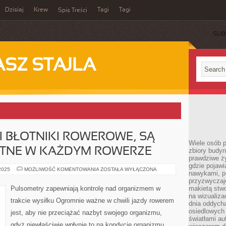
Dzisiaj
Krew
Tagi
Tagi
Spis Treści
SUB
ASZ STAJLA
 BŁOTNIKI ROWEROWE, SĄ
Wiele osób 
TNE W KAŻDYM ROWERZE
zbiory budyn
prawdziwe ży
gdzie pojawi
AMORTYZATORY
 2025
MOŻLIWOŚĆ KOMENTOWANIA
ZOSTAŁA WYŁĄCZONA
nawykami, p
I
BŁOTNIKI
przyzwyczaje
ROWEROWE,
Pulsometry zapewniają kontrolę nad organizmem w
makietą stwo
SĄ
na wizualiza
BARDZO
trakcie wysiłku Ogromnie ważne w chwili jazdy rowerem
PRZYDATNE
dnia oddych
W
osiedlowych 
jest, aby nie przeciążać nazbyt swojego organizmu,
KAŻDYM
światłami a
ROWERZE
gdyż niewłaściwie wpłynie to na kondycję organizmu.