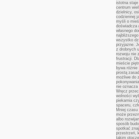
istotna staje
centrum wiel
dzielnicy, os
codziennej j
myśli o mieś
doświadcza g
własnego do
najbliższego
wszystko dzi
przyjazne. J
z drobnych u
rozwoju nie
frustracji. D
mieście pię
bywa różnie 
prostą zasa
możliwe do 
pokonywania 
nie oznacza 
Wręcz przec
wolności wyb
piekarnia cz
spaceru, czł
Mniej czasu 
może przezn
albo rozwija
sposób budow
spotkać zna
przestrzeń, 
takim otocz