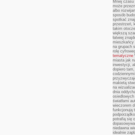
Mniej czasu 
może przezn
albo rozwija
sposób budow
spotkać zna
przestrzeń, 
takim otocz
większą szan
łatwiej znaj
mieszkańcy 
na grupach s
rolę cyfrowe
tematyczne
miasta jak n
inwestycji, 
dopiero tam,
codziennymi
przyzwyczaje
makietą stwo
na wizualiza
dnia oddych
osiedlowych 
światłami a
wieczorem do
funkcjonują t
podporządko
potrafią się
dopasowywać
niedawna wie
idealnie zap