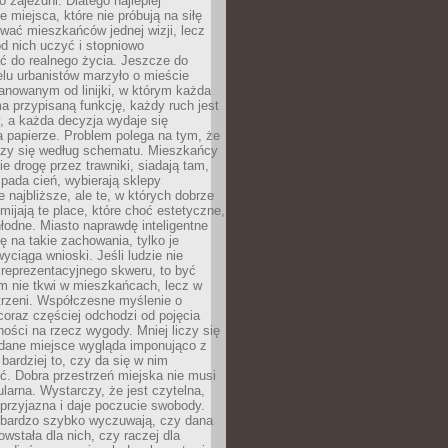
 zajezdni. Dlatego najlepiej
e miejsca, które nie próbują na siłę
wać mieszkańców jednej wizji, lecz
 od nich uczyć i stopniowo
 do realnego życia. Jeszcze do
lu urbanistów marzyło o mieście
lanowanym od linijki, w którym każda
a przypisaną funkcję, każdy ruch jest
, a każda decyzja wydaje się
a papierze. Problem polega na tym, że
oczy się według schematu. Mieszkańcy
ie drogę przez trawniki, siadają tam,
 pada cień, wybierają sklepy
e najbliższe, ale te, w których dobrze
omijają te place, które choć estetyczne,
hłodne. Miasto naprawdę inteligentne
ię na takie zachowania, tylko je
wyciąga wnioski. Jeśli ludzie nie
 reprezentacyjnego skweru, to być
m nie tkwi w mieszkańcach, lecz w
trzeni. Współczesne myślenie o
coraz częściej odchodzi od pojęcia
ści na rzecz wygody. Mniej liczy się
 dane miejsce wygląda imponująco z
 bardziej to, czy da się w nim
ć. Dobra przestrzeń miejska nie musi
larna. Wystarczy, że jest czytelna,
przyjazna i daje poczucie swobody.
bardzo szybko wyczuwają, czy dana
owstała dla nich, czy raczej dla