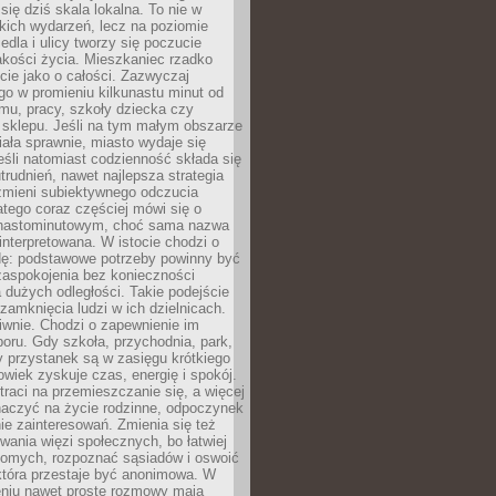
 się dziś skala lokalna. To nie w
kich wydarzeń, lecz na poziomie
iedla i ulicy tworzy się poczucie
akości życia. Mieszkaniec rzadko
cie jako o całości. Zazwyczaj
o w promieniu kilkunastu minut od
mu, pracy, szkoły dziecka czy
 sklepu. Jeśli na tym małym obszarze
ała sprawnie, miasto wydaje się
eśli natomiast codzienność składa się
trudnień, nawet najlepsza strategia
 zmieni subiektywnego odczucia
latego coraz częściej mówi się o
tnastominutowym, choć sama nazwa
interpretowana. W istocie chodzi o
dę: podstawowe potrzeby powinny być
zaspokojenia bez konieczności
dużych odległości. Takie podejście
zamknięcia ludzi w ich dzielnicach.
iwnie. Chodzi o zapewnienie im
oru. Gdy szkoła, przychodnia, park,
y przystanek są w zasięgu krótkiego
owiek zyskuje czas, energię i spokój.
traci na przemieszczanie się, a więcej
aczyć na życie rodzinne, odpoczynek
nie zainteresowań. Zmienia się też
ania więzi społecznych, bo łatwiej
jomych, rozpoznać sąsiadów i oswoić
która przestaje być anonimowa. W
eniu nawet proste rozmowy mają