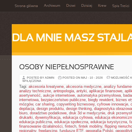
Archiwum
Drzwi
Dzisiaj
Krew
Strona główna
Spis Treści
DLA MNIE MASZ STAJL
OSOBY NIEPEŁNOSPRAWNE
POSTED BY ADMIN
POSTED ON MAJ - 10 - 2026
MOŻLIWOŚĆ 
WYŁĄCZONA
Tagi:
akcesoria kreatywne
,
akcesoria medyczne
,
analizy fundame
analizy techniczne
,
antropologia
,
antyki
,
aplikacje finansowe
,
apli
asertywność
,
aukcje internetowe
,
automatyka przemysłowa
,
bada
internetowa
,
bezpieczeństwo publiczne
,
biegły rewident
,
biznes e
mózgów
,
car sharing
,
copywriting biznesowy
,
cyfrowe innowacje
,
depilacja
,
design produktu
,
design thinking
,
diagnostyka obrazowa
biuro
,
doradztwo podatkowe
,
druk 3d w medycynie
,
druk przemys
drukarki
,
dywersyfikacja
,
edukacja cyfrowa
,
edukacja ekonomicz
edukacja publiczna
,
edukacja społeczna
,
edukacja turystyczna
,
f
finansowanie działalności
,
fintech
,
fintek mobilny
,
flipping nieruc
regionalny
,
freelancing
,
fundusze ETF
,
geografia Polski
,
geopolity