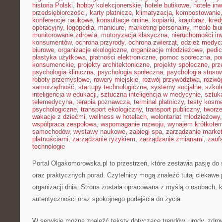
historia Polski
,
hobby kolekcjonerskie
,
hotele butikowe
,
hotele in
przedsiębiorczości
,
karty płatnicze
,
klimatyzacja
,
kompostowanie
konferencje naukowe
,
konsultacje online
,
kopiarki
,
krajobraz
,
kred
operacyjny
,
logopedia
,
manicure
,
marketing personalny
,
meble biu
monitorowanie zdrowia
,
motoryzacja klasyczna
,
nieruchomości in
konsumentów
,
ochrona przyrody
,
ochrona zwierząt
,
odzież medyc
biurowe
,
organizacje ekologiczne
,
organizacje młodzieżowe
,
pedic
plastyka użytkowa
,
płatności elektroniczne
,
pomoc społeczna
,
po
konsumenckie
,
projekty architektoniczne
,
projekty społeczne
,
prz
psychologia kliniczna
,
psychologia społeczna
,
psychologia stoso
roboty przemysłowe
,
rowery miejskie
,
rozwój przywództwa
,
rozwój
samorządność
,
startupy technologiczne
,
systemy socjalne
,
szkol
inteligencja w edukacji
,
sztuczna inteligencja w medycynie
,
sztuk
telemedycyna
,
terapia poznawcza
,
terminal płatniczy
,
testy kosm
psychologiczne
,
transport ekologiczny
,
transport publiczny
,
tworze
wakacje z dziećmi
,
wellness w hotelach
,
wolontariat młodzieżowy
współpraca zespołowa
,
wspomaganie rozwoju
,
wynajem krótkote
samochodów
,
wystawy naukowe
,
zabiegi spa
,
zarządzanie marke
płatnościami
,
zarządzanie ryzykiem
,
zarządzanie zmianami
,
zauf
technologie
Portal Olgakomorowska.pl to przestrzeń, które zestawia pasję do s
oraz praktycznych porad. Czytelnicy mogą znaleźć tutaj ciekawe p
organizacji dnia. Strona została opracowana z myślą o osobach, 
autentyczności oraz spokojnego podejścia do życia.
W serwisie można znaleźć teksty dotyczące trendów, urody, zdrow